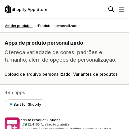
Shopify App Store
Vender produtos
Produtos personalizados
Apps de produto personalizado
Ofereça variedade de cores, padrões e
tamanho, além de opções de personalização.
Upload de arquivo personalizado
Variantes de produtos
495 apps
Built for Shopify
Infinite Product Options
de 5 estrelas
4,7
(2.416)
•
Avaliação gratuita
2416 avaliações ao todo
Infinitas opções para opções de produto, campos de texto e