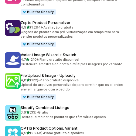
complementos
Built for Shopify
Zepto Product Personalizer
de 5 estrelas
4,9
(1.294)
•
Avaliação gratuita
1294 avaliações ao todo
Opções de produto com pré-visualização em tempo real para
vender produtos personalizados
Built for Shopify
Variant Image Wizard + Swatch
de 5 estrelas
4,7
(210)
•
Plano gratuito disponível
210 avaliações ao todo
Customize amostras de cores e múltiplas imagens por variante
File Upload & Image ‑ Uploadly
de 5 estrelas
4,8
(122)
•
Plano gratuito disponível
122 avaliações ao todo
Upload de arquivos personalizado para permitir que os clientes
enviem arquivos com o pedido.
Built for Shopify
Shopify Combined Listings
de 5 estrelas
3,6
(33)
•
Grátis
33 avaliações ao todo
Destaque melhor os produtos que têm várias opções
OPTIS Product Options, Variant
de 5 estrelas
4,9
(2.248)
•
Plano gratuito disponível
2248 avaliações ao todo