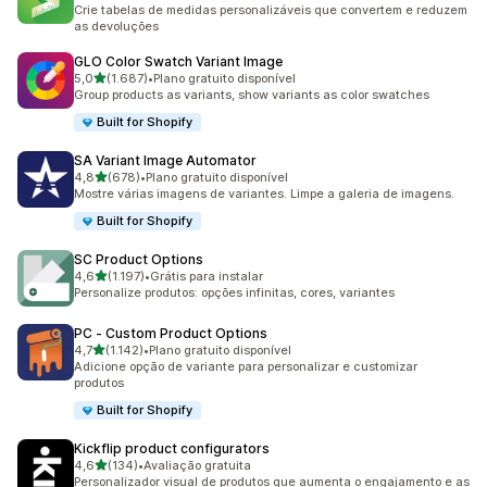
1090 avaliações ao todo
Crie tabelas de medidas personalizáveis que convertem e reduzem
as devoluções
GLO Color Swatch Variant Image
de 5 estrelas
5,0
(1.687)
•
Plano gratuito disponível
1687 avaliações ao todo
Group products as variants, show variants as color swatches
Built for Shopify
SA Variant Image Automator
de 5 estrelas
4,8
(678)
•
Plano gratuito disponível
678 avaliações ao todo
Mostre várias imagens de variantes. Limpe a galeria de imagens.
Built for Shopify
SC Product Options
de 5 estrelas
4,6
(1.197)
•
Grátis para instalar
1197 avaliações ao todo
Personalize produtos: opções infinitas, cores, variantes
PC ‑ Custom Product Options
de 5 estrelas
4,7
(1.142)
•
Plano gratuito disponível
1142 avaliações ao todo
Adicione opção de variante para personalizar e customizar
produtos
Built for Shopify
Kickflip product configurators
de 5 estrelas
4,6
(134)
•
Avaliação gratuita
134 avaliações ao todo
Personalizador visual de produtos que aumenta o engajamento e as