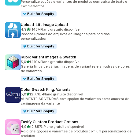
Personalize opções e variantes de produtos com caixa de texto e
complementos
Built for Shopify
Upload‑Lift Image Upload
de 5 estrelas
4,9
(145)
•
Plano gratuito disponível
145 avaliações ao todo
Receba uploads de arquivos de imagens para pedidos
personalizados.
Built for Shopify
Rubik Variant Images & Swatch
de 5 estrelas
5,0
(419)
•
Plano gratuito disponível
419 avaliações ao todo
Galeria limpa de várias imagens de variantes e amostras de cores
de variantes.
Built for Shopify
Color Swatch King: Variants
de 5 estrelas
5,0
(2.776)
•
Plano gratuito disponível
2776 avaliações ao todo
AUMENTE AS VENDAS com opções de variantes como amostra de
cor/imagem da variante
Built for Shopify
Easify Custom Product Options
de 5 estrelas
4,9
(2.857)
•
Plano gratuito disponível
2857 avaliações ao todo
Adicione opções e variantes de produtos com um personalizador de
produtos