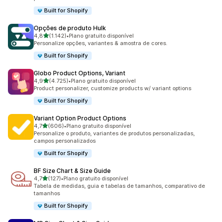
Built for Shopify
Opções de produto Hulk
de 5 estrelas
4,8
(1.142)
•
Plano gratuito disponível
1142 avaliações ao todo
Personalize opções, variantes & amostra de cores.
Built for Shopify
Globo Product Options, Variant
de 5 estrelas
4,9
(4.725)
•
Plano gratuito disponível
4725 avaliações ao todo
Product personalizer, customize products w/ variant options
Built for Shopify
Variant Option Product Options
de 5 estrelas
4,7
(606)
•
Plano gratuito disponível
606 avaliações ao todo
Personalize o produto, variantes de produtos personalizadas,
campos personalizados
Built for Shopify
BF Size Chart & Size Guide
de 5 estrelas
4,7
(127)
•
Plano gratuito disponível
127 avaliações ao todo
Tabela de medidas, guia e tabelas de tamanhos, comparativo de
tamanhos
Built for Shopify