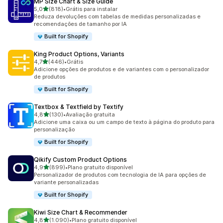
MP Size Chart & Size Guide
de 5 estrelas
5,0
(818)
•
Grátis para instalar
818 avaliações ao todo
Reduza devoluções com tabelas de medidas personalizadas e
recomendações de tamanho por IA
Built for Shopify
King Product Options, Variants
de 5 estrelas
4,7
(446)
•
Grátis
446 avaliações ao todo
Adicione opções de produtos e de variantes com o personalizador
de produtos
Built for Shopify
Textbox & Textfield by Textify
de 5 estrelas
4,8
(130)
•
Avaliação gratuita
130 avaliações ao todo
Adicione uma caixa ou um campo de texto à página do produto para
personalização
Built for Shopify
Qikify Custom Product Options
de 5 estrelas
4,9
(899)
•
Plano gratuito disponível
899 avaliações ao todo
Personalizador de produtos com tecnologia de IA para opções de
variante personalizadas
Built for Shopify
Kiwi Size Chart & Recommender
de 5 estrelas
4,8
(1.090)
•
Plano gratuito disponível