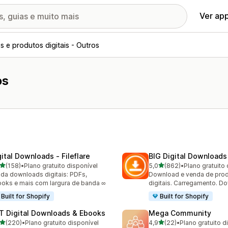
Ver ap
s e produtos digitais - Outros
os
gital Downloads ‑ Fileflare
BIG Digital Downloads
de 5 estrelas
de 5 estrelas
(158)
•
Plano gratuito disponível
5,0
(862)
•
Plano gratuito 
 avaliações ao todo
862 avaliações ao todo
da downloads digitais: PDFs,
Download e venda de pro
oks e mais com largura de banda ∞
digitais. Carregamento. D
Built for Shopify
Built for Shopify
T Digital Downloads & Ebooks
Mega Community
de 5 estrelas
de 5 estrelas
(220)
•
Plano gratuito disponível
4,9
(22)
•
Plano gratuito d
 avaliações ao todo
22 avaliações ao todo