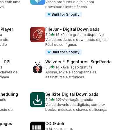
uras com uma
Venda produtos digitais com
iva
downloads instantâneos
Built for Shopify
 Player
FileJar ‑ Digital Downloads
de 5 estrelas
ta
5,0
(15)
•
Plano gratuito disponível
15 avaliações ao todo
cendo
Venda produtos e downloads digitais.
udio
Fácil de configurar.
Built for Shopify
 ‑ DPL
Waivers E‑Signatures‑SignPanda
de 5 estrelas
ta
5,0
(14)
•
Avaliação gratuita
14 avaliações ao todo
 chaves de
Assine, envie e acompanhe as
ntânea
assinaturas eletrônicas
cheduling
Sellkite Digital Downloads
de 5 estrelas
/mês
5,0
(32)
•
Avaliação gratuita
32 avaliações ao todo
Venda downloads digitais, como e-
ócio de
books, músicas e chaves de licença.
‑pagos
CODEdeli
無料インストール