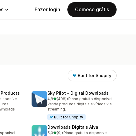
ps
Fazer login
Comece grátis
Built for Shopify
 Products
Sky Pilot ‑ Digital Downloads
de 5 estrelas
disponível
4,8
(408)
•
Plano gratuito disponível
408 avaliações ao todo
dutos
Venda produtos digitais e vídeos via
ownloads
streaming.
Built for Shopify
Downloads Digitais Alva
de 5 estrelas
isponível
5,0
(9)
•
Plano gratuito disponível
9 avaliações ao todo