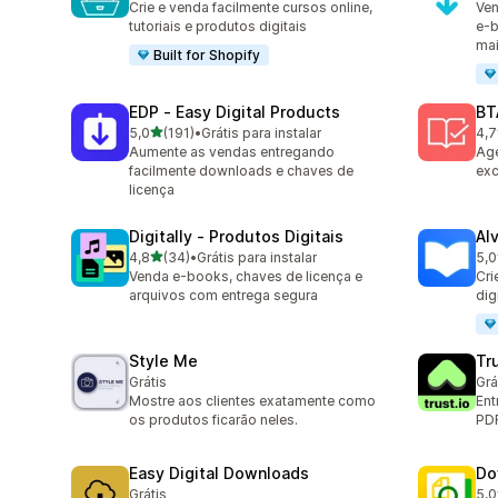
Crie e venda facilmente cursos online,
Ven
tutoriais e produtos digitais
e-b
ma
Built for Shopify
EDP ‑ Easy Digital Products
BT
de 5 estrelas
5,0
(191)
•
Grátis para instalar
4,7
191 avaliações ao todo
385
Aumente as vendas entregando
Age
facilmente downloads e chaves de
exc
licença
Digitally ‑ Produtos Digitais
Al
de 5 estrelas
4,8
(34)
•
Grátis para instalar
5,0
34 avaliações ao todo
11 
Venda e-books, chaves de licença e
Cri
arquivos com entrega segura
dig
Style Me
Tr
Grátis
Grá
Mostre aos clientes exatamente como
Ent
os produtos ficarão neles.
PD
Easy Digital Downloads
Do
Grátis
5,0