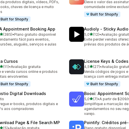
da produtos digitais, vídeos, PDFs,
Eleve o valor das assinat
ooks, chaves de licença e muito
comunidade online exclus
is
Built for Shopify
Built for Shopify
A Appointment Booking App
Audioly ‑ Sticky Audio
de 5 estrelas
de 5 estrelas
(385)
•
Plano gratuito disponível
5,0
(12)
•
Avaliação gratui
 avaliações ao todo
12 avaliações ao todo
ndamento fácil para eventos,
Evite perder vendas ofere
ursões, aluguéis, serviços e aulas
prévias dos produtos de á
va Cursos
License Keys & Codes
de 5 estrelas
de 5 estrelas
(11)
•
Avaliação gratuita
4,5
(27)
•
Avaliação gratui
avaliações ao todo
27 avaliações ao todo
e e venda cursos online e produtos
Venda códigos de jogos e
itais envolventes
licença com entrega insta
Built for Shopify
Built for Shopify
ustio Digital Downloads
Booxi: Appointment S
de 5 estrelas
tis
5,0
(7)
•
A partir de $209
7 avaliações ao todo
regue e-books, produtos digitais e
Simplifique a marcação de
Fs aos compradores
agendamentos no seu neg
varejo.
wnload Page & File Search MP
Pointify: Créditos pré
de 5 estrelas
(5)
•
Avaliação gratuita
Plano gratuito disponível