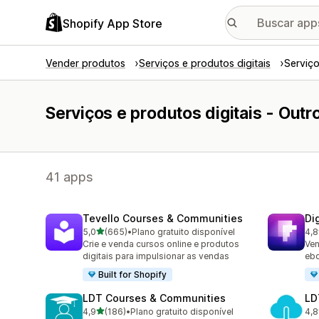
Shopify App Store
Vender produtos
Serviços e produtos digitais
Serviço
Serviços e produtos digitais - Outr
41 apps
Tevello Courses & Communities
Di
de 5 estrelas
5,0
(665)
•
Plano gratuito disponível
4,8
665 avaliações ao todo
158
Crie e venda cursos online e produtos
Ven
digitais para impulsionar as vendas
ebo
Built for Shopify
LDT Courses & Communities
LD
de 5 estrelas
4,9
(186)
•
Plano gratuito disponível
4,8
186 avaliações ao todo
220