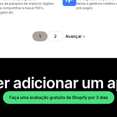
valiações ao todo
xa de pesquisa de arquivos digitais
Venda e gerencie créditos 
a compartilhar e baixar PDFs,
pré-pagos.
gens etc.
Avançar
1
2
r adicionar um 
Faça uma avaliação gratuita da Shopify por 3 dias