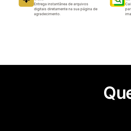
5 a
Entrega instantânea de arquivos
Cai
digitais diretamente na sua página de
par
agradecimento.
ima
Que