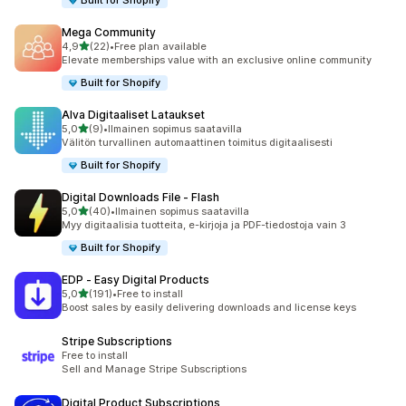
Built for Shopify
Mega Community
/ 5 tähteä
4,9
(22)
•
Free plan available
22 arvostelua yhteensä
Elevate memberships value with an exclusive online community
Built for Shopify
Alva Digitaaliset Lataukset
/ 5 tähteä
5,0
(9)
•
Ilmainen sopimus saatavilla
9 arvostelua yhteensä
Välitön turvallinen automaattinen toimitus digitaalisesti
Built for Shopify
Digital Downloads File ‑ Flash
/ 5 tähteä
5,0
(40)
•
Ilmainen sopimus saatavilla
40 arvostelua yhteensä
Myy digitaalisia tuotteita, e-kirjoja ja PDF-tiedostoja vain 3
Built for Shopify
EDP ‑ Easy Digital Products
/ 5 tähteä
5,0
(191)
•
Free to install
191 arvostelua yhteensä
Boost sales by easily delivering downloads and license keys
Stripe Subscriptions
Free to install
Sell and Manage Stripe Subscriptions
Digital Product Subscriptions