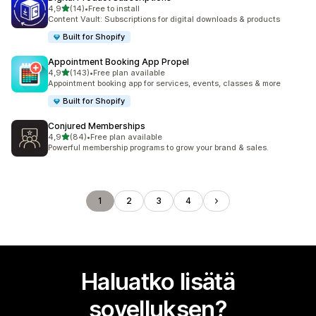
/ 5 tähteä
4,9
(14)
•
Free to install
14 arvostelua yhteensä
Content Vault: Subscriptions for digital downloads & products
Built for Shopify
Appointment Booking App Propel
/ 5 tähteä
4,9
(143)
•
Free plan available
143 arvostelua yhteensä
Appointment booking app for services, events, classes & more
Built for Shopify
Conjured Memberships
/ 5 tähteä
4,9
(84)
•
Free plan available
84 arvostelua yhteensä
Powerful membership programs to grow your brand & sales.
1
2
3
4
Haluatko lisätä
sovelluksen?