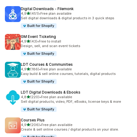
Digital Downloads ‑ Filemonk
/ 5 tähteä
4,9
(451)
•
Free plan available
451 arvostelua yhteensä
Sell digital downloads & digital products in 3 quick steps
Built for Shopify
GM Event Ticketing
/ 5 tähteä
4,9
(43)
•
Free to install
43 arvostelua yhteensä
Design, sell, and scan event tickets
Built for Shopify
LDT Courses & Communities
/ 5 tähteä
4,9
(186)
•
Free plan available
186 arvostelua yhteensä
Easy build & sell online courses, tutorials, digital products
Built for Shopify
LDT Digital Downloads & Ebooks
/ 5 tähteä
4,8
(220)
•
Free plan available
220 arvostelua yhteensä
Sell digital products, video, PDF, eBooks, license keys & more
Built for Shopify
Courses Plus
/ 5 tähteä
4,9
(206)
•
Free plan available
206 arvostelua yhteensä
Create & sell online courses / digital products on your store.