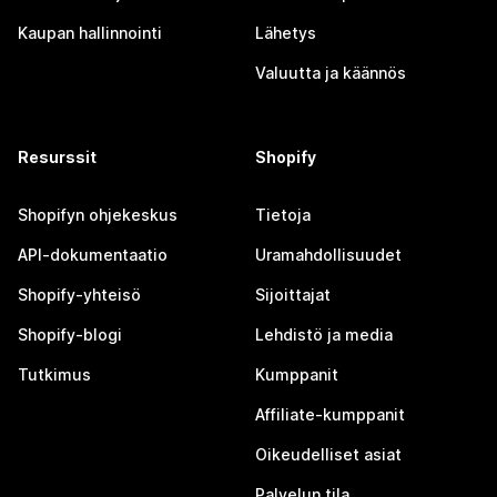
Kaupan hallinnointi
Lähetys
Valuutta ja käännös
Resurssit
Shopify
Shopifyn ohjekeskus
Tietoja
API-dokumentaatio
Uramahdollisuudet
Shopify-yhteisö
Sijoittajat
Shopify-blogi
Lehdistö ja media
Tutkimus
Kumppanit
Affiliate-kumppanit
Oikeudelliset asiat
Palvelun tila