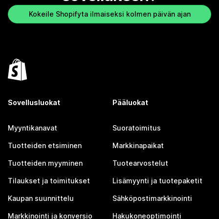
Kokeile Shopifyta ilmaiseksi kolmen päivän ajan
Sovellusluokat
Pääluokat
Myyntikanavat
Suoratoimitus
Tuotteiden etsiminen
Markkinapaikat
Tuotteiden myyminen
Tuotearvostelut
Tilaukset ja toimitukset
Lisämyynti ja tuotepaketit
Kaupan suunnittelu
Sähköpostimarkkinointi
Markkinointi ja konversio
Hakukoneoptimointi