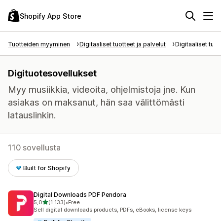
Shopify App Store
Tuotteiden myyminen
Digitaaliset tuotteet ja palvelut
Digitaaliset tuot
Digituotesovellukset
Myy musiikkia, videoita, ohjelmistoja jne. Kun
asiakas on maksanut, hän saa välittömästi
latauslinkin.
110 sovellusta
Built for Shopify
Digital Downloads PDF Pendora
/ 5 tähteä
5,0
(1 133)
•
Free
1133 arvostelua yhteensä
Sell digital downloads products, PDFs, eBooks, license keys