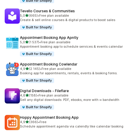
Built for Shopify
Tevello Courses & Communities
/ 5 tähteä
5,0
(665)
•
Free plan available
665 arvostelua yhteensä
Create & sell online courses & digital products to boost sales
Built for Shopify
Appointment Booking App Apntly
/ 5 tähteä
5,0
(1 537)
•
Free plan available
1537 arvostelua yhteensä
Appointment booking app to schedule services & events calendar
Built for Shopify
Appointment Booking Cowlendar
/ 5 tähteä
4,9
(2 145)
•
Free plan available
2145 arvostelua yhteensä
Booking app for appointments, rentals, events & booking forms.
Built for Shopify
Digital Downloads ‑ Fileflare
/ 5 tähteä
4,8
(158)
•
Free plan available
158 arvostelua yhteensä
Sell any digital downloads: PDF, ebooks, more with ∞ bandwidth
Built for Shopify
Hoppy Appointment Booking App
/ 5 tähteä
4,9
(366)
•
Free
366 arvostelua yhteensä
Schedule appointment agenda via calendly like calendar booking