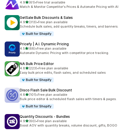
별 5개 중
4.9
(61)
•
Free trial available
총 리뷰 61개
Match & Monitor Competitor's Prices & Automate Pricing with AI
GetSale Bulk Discounts & Sales
별 5개 중
4.9
(313)
•
Free plan available
총 리뷰 313개
Schedule bulk sales, add quantity breaks, timers, and banners.
Built for Shopify
Pricefy | A.I. Dynamic Pricing
별 5개 중
4.5
(68)
•
Free plan available
총 리뷰 68개
Automate Dynamic Pricing with competitor price tracking.
NA Bulk Price Editor
별 5개 중
4.8
(223)
•
Free plan available
총 리뷰 223개
Easy bulk price edits, flash sales, and scheduled sales
Built for Shopify
Disco Flash Sale Bulk Discount
별 5개 중
4.8
(101)
•
Free plan available
총 리뷰 101개
Bulk price editor & scheduled flash sales with timers & pages.
Built for Shopify
Quantity Discounts ‑ Bundles
별 5개 중
4.9
(60)
•
Free plan available
총 리뷰 60개
Boost AOV with quantity breaks, volume discount, gifts, BOGO