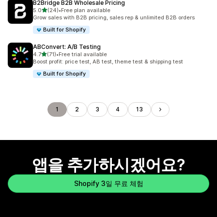
B2Bridge B2B Wholesale Pricing
별 5개 중
5.0
(24)
•
Free plan available
총 리뷰 24개
Grow sales with B2B pricing, sales rep & unlimited B2B orders
Built for Shopify
ABConvert: A/B Testing
별 5개 중
4.7
(71)
•
Free trial available
총 리뷰 71개
Boost profit: price test, AB test, theme test & shipping test
Built for Shopify
1
2
3
4
13
앱을 추가하시겠어요?
Shopify 3일 무료 체험