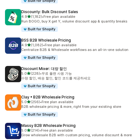
Built for Shopify
Discounty: Bulk Discount Sales
별 5개 중
4.9
(1,182)
•
Free plan available
총 리뷰 1182개
Run BOGO, buy X get Y, volume discount app & quantity breaks
Built for Shopify
BSS B2B Wholesale Pricing
별 5개 중
4.9
(1,082)
•
Free plan available
총 리뷰 1082개
Centralize B2B & Wholesale workflows as an all-in-one solution
Built for Shopify
Discount Mixer: 대량 할인
별 5개 중
5.0
(228)
•
무료 플랜 사용 가능
총 리뷰 228개
수량 할인, 배송 할인, 할인 코드를 제공하세요
Built for Shopify
Clay • B2B Wholesale Pricing
별 5개 중
5.0
(256)
•
Free plan available
총 리뷰 256개
B2B wholesale pricing & more, right from your existing store
Built for Shopify
Massy B2B Wholesale Pricing
별 5개 중
5.0
(214)
•
Free plan available
총 리뷰 214개
Grow wholesale B2B with custom pricing, volume discount & more