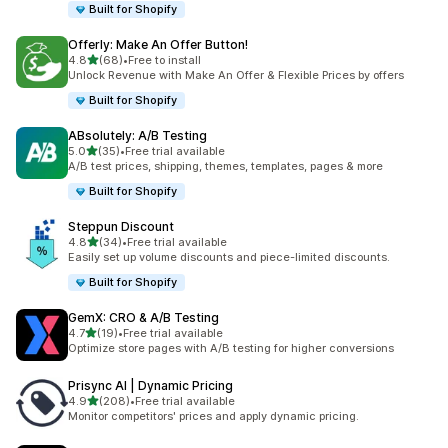
Built for Shopify
Offerly: Make An Offer Button!
별 5개 중
4.8
(68)
•
Free to install
총 리뷰 68개
Unlock Revenue with Make An Offer & Flexible Prices by offers
Built for Shopify
ABsolutely: A/B Testing
별 5개 중
5.0
(35)
•
Free trial available
총 리뷰 35개
A/B test prices, shipping, themes, templates, pages & more
Built for Shopify
Steppun Discount
별 5개 중
4.8
(34)
•
Free trial available
총 리뷰 34개
Easily set up volume discounts and piece-limited discounts.
Built for Shopify
GemX: CRO & A/B Testing
별 5개 중
4.7
(19)
•
Free trial available
총 리뷰 19개
Optimize store pages with A/B testing for higher conversions
Prisync AI | Dynamic Pricing
별 5개 중
4.9
(208)
•
Free trial available
총 리뷰 208개
Monitor competitors' prices and apply dynamic pricing.