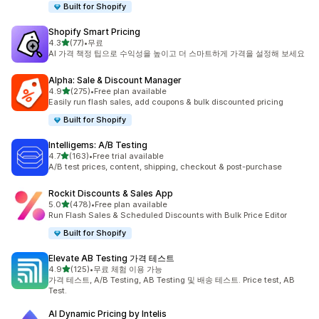
Built for Shopify
Shopify Smart Pricing
별 5개 중
4.3
(77)
•
무료
총 리뷰 77개
AI 가격 책정 팁으로 수익성을 높이고 더 스마트하게 가격을 설정해 보세요
Alpha: Sale & Discount Manager
별 5개 중
4.9
(275)
•
Free plan available
총 리뷰 275개
Easily run flash sales, add coupons & bulk discounted pricing
Built for Shopify
Intelligems: A/B Testing
별 5개 중
4.7
(163)
•
Free trial available
총 리뷰 163개
A/B test prices, content, shipping, checkout & post-purchase
Rockit Discounts & Sales App
별 5개 중
5.0
(478)
•
Free plan available
총 리뷰 478개
Run Flash Sales & Scheduled Discounts with Bulk Price Editor
Built for Shopify
Elevate AB Testing 가격 테스트
별 5개 중
4.9
(125)
•
무료 체험 이용 가능
총 리뷰 125개
가격 테스트, A/B Testing, AB Testing 및 배송 테스트. Price test, AB
Test.
AI Dynamic Pricing by Intelis