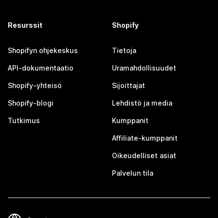
Resurssit
Shopify
Shopifyn ohjekeskus
Tietoja
API-dokumentaatio
Uramahdollisuudet
Shopify-yhteisö
Sijoittajat
Shopify-blogi
Lehdistö ja media
Tutkimus
Kumppanit
Affiliate-kumppanit
Oikeudelliset asiat
Palvelun tila