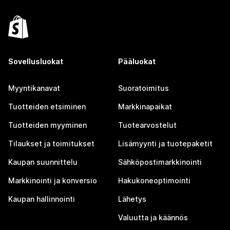
Sovellusluokat
Pääluokat
Myyntikanavat
Suoratoimitus
Tuotteiden etsiminen
Markkinapaikat
Tuotteiden myyminen
Tuotearvostelut
Tilaukset ja toimitukset
Lisämyynti ja tuotepaketit
Kaupan suunnittelu
Sähköpostimarkkinointi
Markkinointi ja konversio
Hakukoneoptimointi
Kaupan hallinnointi
Lähetys
Valuutta ja käännös