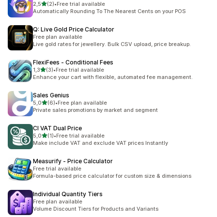
/ 5 tähteä
2,5
(2)
•
Free trial available
2 arvostelua yhteensä
Automatically Rounding To The Nearest Cents on your POS
Q: Live Gold Price Calculator
Free plan available
Live gold rates for jewellery. Bulk CSV upload, price breakup.
FlexiFees ‑ Conditional Fees
/ 5 tähteä
1,3
(3)
•
Free trial available
3 arvostelua yhteensä
Enhance your cart with flexible, automated fee management.
Sales Genius
/ 5 tähteä
5,0
(6)
•
Free plan available
6 arvostelua yhteensä
Private sales promotions by market and segment
CI VAT Dual Price
/ 5 tähteä
5,0
(1)
•
Free trial available
1 arvostelua yhteensä
Make include VAT and exclude VAT prices Instantly
Measurify ‑ Price Calculator
Free trial available
Formula-based price calculator for custom size & dimensions
Individual Quantity Tiers
Free plan available
Volume Discount Tiers for Products and Variants