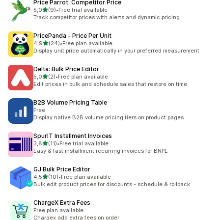
Price Parrot: Competitor Price
/ 5 tähteä
5,0
(9)
•
Free trial available
9 arvostelua yhteensä
Track competitor prices with alerts and dynamic pricing
PricePanda ‑ Price Per Unit
/ 5 tähteä
4,9
(24)
•
Free plan available
24 arvostelua yhteensä
Display unit price automatically in your preferred measurement
Delta: Bulk Price Editor
/ 5 tähteä
5,0
(2)
•
Free plan available
2 arvostelua yhteensä
Edit prices in bulk and schedule sales that restore on time.
B2B Volume Pricing Table
Free
Display native B2B volume pricing tiers on product pages
SpurIT Installment Invoices
/ 5 tähteä
3,8
(11)
•
Free trial available
11 arvostelua yhteensä
Easy & fast installment recurring invoices for BNPL
GJ Bulk Price Editor
/ 5 tähteä
4,5
(10)
•
Free plan available
10 arvostelua yhteensä
Bulk edit product prices for discounts - schedule & rollback
ChargeX Extra Fees
Free plan available
Chargex add extra fees on order