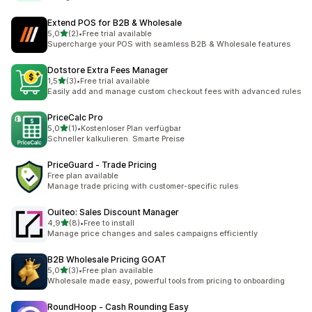
Extend POS for B2B & Wholesale
/ 5 tähteä
5,0
(2)
•
Free trial available
2 arvostelua yhteensä
Supercharge your POS with seamless B2B & Wholesale features
Dotstore Extra Fees Manager
/ 5 tähteä
1,5
(3)
•
Free trial available
3 arvostelua yhteensä
Easily add and manage custom checkout fees with advanced rules
PriceCalc Pro
/ 5 tähteä
5,0
(1)
•
Kostenloser Plan verfügbar
1 arvostelua yhteensä
Schneller kalkulieren. Smarte Preise
PriceGuard ‑ Trade Pricing
Free plan available
Manage trade pricing with customer-specific rules
Ouiteo: Sales Discount Manager
/ 5 tähteä
4,9
(8)
•
Free to install
8 arvostelua yhteensä
Manage price changes and sales campaigns efficiently
B2B Wholesale Pricing GOAT
/ 5 tähteä
5,0
(3)
•
Free plan available
3 arvostelua yhteensä
Wholesale made easy, powerful tools from pricing to onboarding
RoundHoop ‑ Cash Rounding Easy