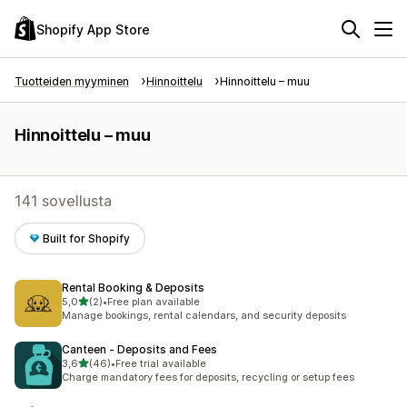
Shopify App Store
Tuotteiden myyminen
Hinnoittelu
Hinnoittelu – muu
Hinnoittelu – muu
141 sovellusta
Built for Shopify
Rental Booking & Deposits
/ 5 tähteä
5,0
(2)
•
Free plan available
2 arvostelua yhteensä
Manage bookings, rental calendars, and security deposits
Canteen ‑ Deposits and Fees
/ 5 tähteä
3,6
(46)
•
Free trial available
46 arvostelua yhteensä
Charge mandatory fees for deposits, recycling or setup fees