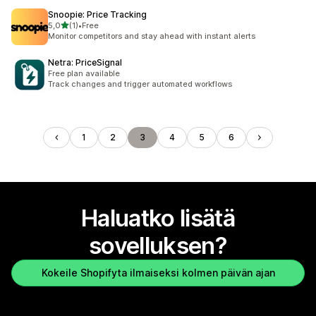
Snoopie: Price Tracking
/ 5 tähteä
5,0
(1)
•
Free
1 arvostelua yhteensä
Monitor competitors and stay ahead with instant alerts
Netra: PriceSignal
Free plan available
Track changes and trigger automated workflows
1
2
3
4
5
6
Haluatko lisätä
sovelluksen?
Kokeile Shopifyta ilmaiseksi kolmen päivän ajan