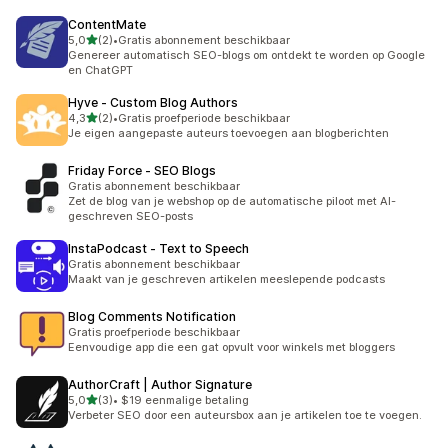
ContentMate
van 5 sterren
5,0
(2)
•
Gratis abonnement beschikbaar
2 recensies in totaal
Genereer automatisch SEO-blogs om ontdekt te worden op Google
en ChatGPT
Hyve ‑ Custom Blog Authors
van 5 sterren
4,3
(2)
•
Gratis proefperiode beschikbaar
2 recensies in totaal
Je eigen aangepaste auteurs toevoegen aan blogberichten
Friday Force ‑ SEO Blogs
Gratis abonnement beschikbaar
Zet de blog van je webshop op de automatische piloot met AI-
geschreven SEO-posts
InstaPodcast ‑ Text to Speech
Gratis abonnement beschikbaar
Maakt van je geschreven artikelen meeslepende podcasts
Blog Comments Notification
Gratis proefperiode beschikbaar
Eenvoudige app die een gat opvult voor winkels met bloggers
AuthorCraft | Author Signature
van 5 sterren
5,0
(3)
•
$19 eenmalige betaling
3 recensies in totaal
Verbeter SEO door een auteursbox aan je artikelen toe te voegen.