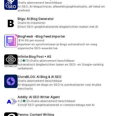
Gratis abonnement beschikbaar
AI-SEO, AI-blogschrijver, afbeeldingsoptimalisatie, alt-tekst en
snelheid
Bilgu: AI Blog Generator
Gratis te installeren
Direct SEO-geoptimaliseerde blogberichten maken met AI
BlogFeedr ‑Blog Feed Importer
$14.99 per maand
Importeer en synchroniseer je blogs automatisch en voeg
organische SEO-waarde toe
Infinite Blog Post • AS
van 5 sterren
5,0
(1)
•
Gratis abonnement beschikbaar
1 recensies in totaal
Automatisch blogberichten laden en SEO- en Google-ranking
verbeteren.
StoreBLOG: AI Blog & AI SEO
Gratis abonnement beschikbaar
AI-blogagent om blogs en SEO te automatiseren voor drukke
merchants.
Addlly: AI SEO Writer Agent
van 5 sterren
4,0
(2)
•
Gratis abonnement beschikbaar
2 recensies in totaal
Schrijf SEO-geoptimaliseerde e-commerceblogs met AI
Penmo: Content Writing