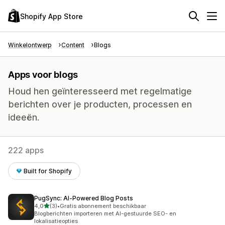
Shopify App Store
Winkelontwerp
Content
Blogs
Apps voor blogs
Houd hen geïnteresseerd met regelmatige
berichten over je producten, processen en
ideeën.
222 apps
Built for Shopify
PugSync: AI‑Powered Blog Posts
van 5 sterren
4,0
(3)
•
Gratis abonnement beschikbaar
3 recensies in totaal
Blogberichten importeren met AI-gestuurde SEO- en
lokalisatieopties