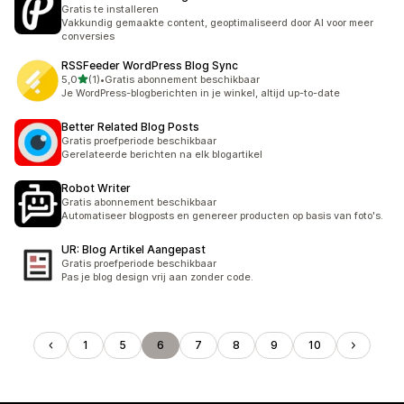
Gratis te installeren
Vakkundig gemaakte content, geoptimaliseerd door AI voor meer
conversies
RSSFeeder WordPress Blog Sync
van 5 sterren
5,0
(1)
•
Gratis abonnement beschikbaar
1 recensies in totaal
Je WordPress-blogberichten in je winkel, altijd up-to-date
Better Related Blog Posts
Gratis proefperiode beschikbaar
Gerelateerde berichten na elk blogartikel
Robot Writer
Gratis abonnement beschikbaar
Automatiseer blogposts en genereer producten op basis van foto's.
UR: Blog Artikel Aangepast
Gratis proefperiode beschikbaar
Pas je blog design vrij aan zonder code.
1
5
6
7
8
9
10