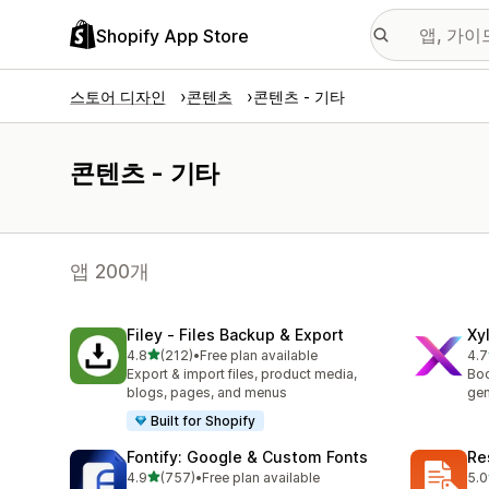
Shopify App Store
스토어 디자인
콘텐츠
콘텐츠 - 기타
콘텐츠 - 기타
앱 200개
Filey ‑ Files Backup & Export
Xy
별 5개 중
4.8
(212)
•
Free plan available
4.7
총 리뷰 212개
총 
Export & import files, product media,
Boo
blogs, pages, and menus
gen
Built for Shopify
Fontify: Google & Custom Fonts
Re
별 5개 중
4.9
(757)
•
Free plan available
5.0
총 리뷰 757개
총 