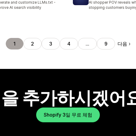
erate and customize LLMs.txt -
AI shopper POV reveals wh
rove AI search visibility
stopping customers buyin
다음
1
2
3
4
…
9
을 추가하시겠어
Shopify 3일 무료 체험