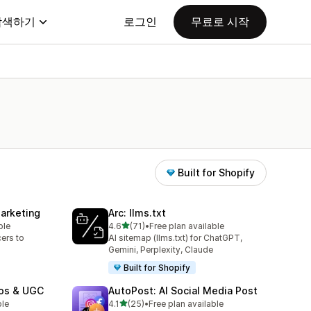
탐색하기
로그인
무료로 시작
Built for Shopify
Marketing
Arc: llms.txt
별 5개 중
ble
4.6
(71)
•
Free plan available
총 리뷰 71개
cers to
AI sitemap (llms.txt) for ChatGPT,
Gemini, Perplexity, Claude
Built for Shopify
eos & UGC
AutoPost: AI Social Media Post
별 5개 중
ble
4.1
(25)
•
Free plan available
총 리뷰 25개