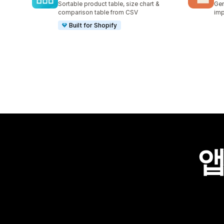
Sortable product table, size chart &
Gen
comparison table from CSV
imp
Built for Shopify
앱