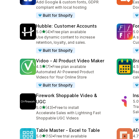
Add Google & custom fonts, GDPR
Eas
compliant with local hosting
Doc
Built for Shopify
Hubble: Customer Accounts
Fo
별 5개 중
5.0
(4)
•
Free plan available
5.0
총 리뷰 4개
총 
Use dynamic content to increase
A s
retention, loyalty, and sales.
Cus
Built for Shopify
Vidoo ‑ AI Product Video Maker
Br
별 5개 중
4.5
(7)
•
Free plan available
4.5
총 리뷰 7개
총 
Automated AI-Powered Product
Rea
Videos for Your Online Store
cal
Built for Shopify
Firework Shoppable Video &
In
UGC
5.0
총 
Tra
별 5개 중
5.0
(43)
•
Free to install
총 리뷰 43개
Sal
Accelerate Sales with Lightning Fast
Shoppable UGC Videos
Table Master ‑ Excel to Table
AE
별 5개 중
5.0
(15)
•
Free trial available
4.7
총 리뷰 15개
총 