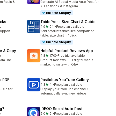
am Reels &
Generate AI Social Media Auto Post for
X, Facebook & Instagram
Built for Shopify
ocks
TablePress Size Chart & Guide
별 5개 중
e
4.9
(94)
•
Free plan available
총 리뷰 94개
support
Add product tables like comparison
table, size chart in 1click
Built for Shopify
re & Copy
Helpful Product Reviews App
별 5개 중
e
4.8
(170)
•
Free trial available
총 리뷰 170개
ata like
Product Reviews SEO digital media
marketing suite with Q&A
s PDF
Pasilobus YouTube Gallery
별 5개 중
e
4.3
(4)
•
Free plan available
총 리뷰 4개
PDFs for
Display your YouTube channel &
automatically sync new videos!
ng?
IDEQO Social Auto Post
별 5개 중
e
5.0
(2)
•
Free plan available
총 리뷰 2개