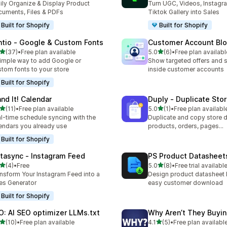
ily Organize & Display Product
Turn UGC, Videos, Instagr
uments, Files & PDFs
Tiktok Gallery into Sales
Built for Shopify
Built for Shopify
ntio ‑ Google & Custom Fonts
Customer Account Bl
별 5개 중
별 5개 중
(37)
•
Free plan available
5.0
(6)
•
Free plan availabl
리뷰 37개
총 리뷰 6개
imple way to add Google or
Show targeted offers and 
tom fonts to your store
inside customer accounts
Built for Shopify
and It! Calendar
Duply ‑ Duplicate Sto
별 5개 중
별 5개 중
(11)
•
Free plan available
5.0
(1)
•
Free plan availabl
리뷰 11개
총 리뷰 1개
l-time schedule syncing with the
Duplicate and copy store d
endars you already use
products, orders, pages...
Built for Shopify
stasync ‑ Instagram Feed
PS Product Datasheet
별 5개 중
별 5개 중
(4)
•
Free
5.0
(8)
•
Free trial availabl
리뷰 4개
총 리뷰 8개
nsform Your Instagram Feed into a
Design product datasheet 
es Generator
easy customer download
Built for Shopify
O: AI SEO optimizer LLMs.txt
Why Aren’t They Buyi
별 5개 중
별 5개 중
(10)
•
Free plan available
4.1
(5)
•
Free plan availabl
리뷰 10개
총 리뷰 5개