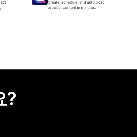
at’s
Create, schedule, and auto post
g
product content in minutes.
요?