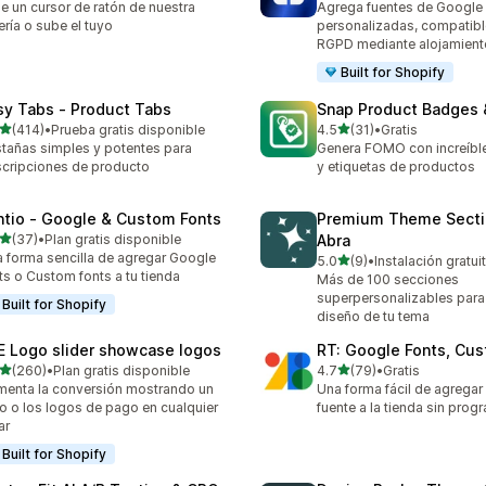
ge un cursor de ratón de nuestra
Agrega fuentes de Google
ería o sube el tuyo
personalizadas, compatibl
RGPD mediante alojamiento
Built for Shopify
sy Tabs ‑ Product Tabs
Snap Product Badges 
de 5 estrellas
de 5 estrellas
(414)
•
Prueba gratis disponible
4.5
(31)
•
Gratis
 reseñas en total
31 reseñas en total
tañas simples y potentes para
Genera FOMO con increíble
cripciones de producto
y etiquetas de productos
ntio ‑ Google & Custom Fonts
Premium Theme Secti
de 5 estrellas
(37)
•
Plan gratis disponible
Abra
reseñas en total
 forma sencilla de agregar Google
de 5 estrellas
5.0
(9)
•
Instalación gratui
9 reseñas en total
ts o Custom fonts a tu tienda
Más de 100 secciones
superpersonalizables para 
Built for Shopify
diseño de tu tema
E Logo slider showcase logos
RT: Google Fonts, Cu
de 5 estrellas
de 5 estrellas
(260)
•
Plan gratis disponible
4.7
(79)
•
Gratis
 reseñas en total
79 reseñas en total
enta la conversión mostrando un
Una forma fácil de agregar
o o los logos de pago en cualquier
fuente a la tienda sin prog
ar
Built for Shopify