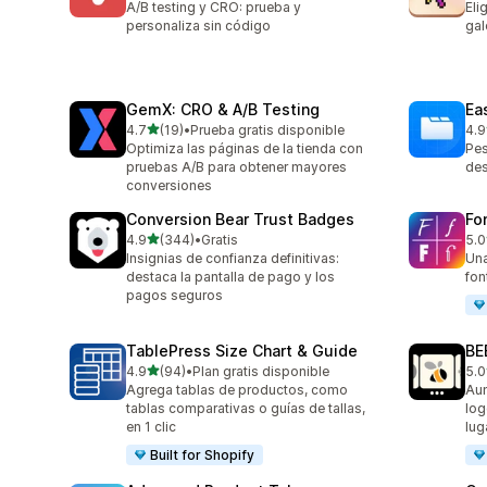
A/B testing y CRO: prueba y
Eli
personaliza sin código
gal
GemX: CRO & A/B Testing
Ea
de 5 estrellas
4.7
(19)
•
Prueba gratis disponible
4.9
19 reseñas en total
414
Optimiza las páginas de la tienda con
Pes
pruebas A/B para obtener mayores
des
conversiones
Conversion Bear Trust Badges
Fo
de 5 estrellas
4.9
(344)
•
Gratis
5.0
344 reseñas en total
37 
Insignias de confianza definitivas:
Una
destaca la pantalla de pago y los
fon
pagos seguros
TablePress Size Chart & Guide
BE
de 5 estrellas
4.9
(94)
•
Plan gratis disponible
5.0
94 reseñas en total
260
Agrega tablas de productos, como
Aum
tablas comparativas o guías de tallas,
log
en 1 clic
lug
Built for Shopify