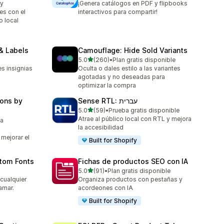
 y
¡Genera catálogos en PDF y flipbooks
es con el
interactivos para compartir!
 local
& Labels
Camouflage: Hide Sold Variants
de 5 estrellas
5.0
(260)
•
Plan gratis disponible
260 reseñas en total
s insignias
Oculta o dales estilo a las variantes
agotadas y no deseadas para
optimizar la compra
ons by
Sense RTL: עברית
de 5 estrellas
5.0
(59)
•
Prueba gratis disponible
59 reseñas en total
Atrae al público local con RTL y mejora
ta
la accesibilidad
mejorar el
Built for Shopify
stom Fonts
Fichas de productos SEO con IA
de 5 estrellas
5.0
(91)
•
Plan gratis disponible
91 reseñas en total
 cualquier
Organiza productos con pestañas y
ramar.
acordeones con IA
Built for Shopify