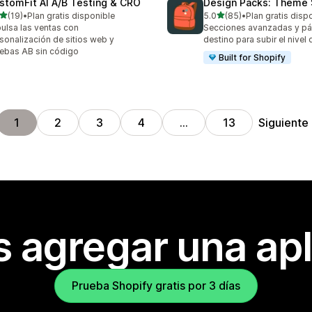
stomFit AI A/B Testing & CRO
Design Packs: Theme 
de 5 estrellas
de 5 estrellas
(19)
•
Plan gratis disponible
5.0
(85)
•
Plan gratis disp
reseñas en total
85 reseñas en total
ulsa las ventas con
Secciones avanzadas y pá
sonalización de sitios web y
destino para subir el nivel
ebas AB sin código
Built for Shopify
Siguiente
1
2
3
4
…
13
s agregar una apl
Prueba Shopify gratis por 3 días