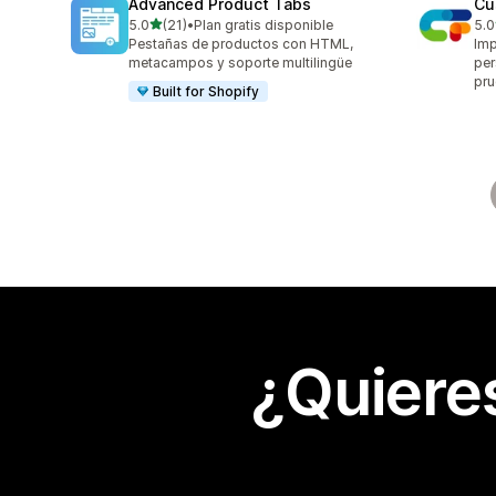
Advanced Product Tabs
Cu
de 5 estrellas
5.0
(21)
•
Plan gratis disponible
5.0
21 reseñas en total
19 
Pestañas de productos con HTML,
Imp
metacampos y soporte multilingüe
per
pru
Built for Shopify
¿Quiere