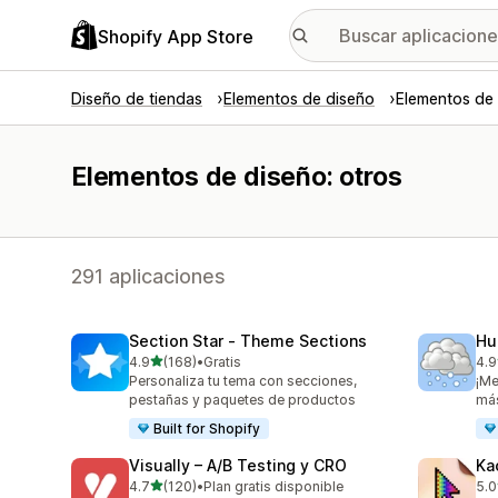
Shopify App Store
Diseño de tiendas
Elementos de diseño
Elementos de 
Elementos de diseño: otros
291 aplicaciones
Section Star ‑ Theme Sections
Hu
de 5 estrellas
4.9
(168)
•
Gratis
4.9
168 reseñas en total
112
Personaliza tu tema con secciones,
¡Me
pestañas y paquetes de productos
má
Built for Shopify
Visually – A/B Testing y CRO
Ka
de 5 estrellas
4.7
(120)
•
Plan gratis disponible
5.0
120 reseñas en total
35 