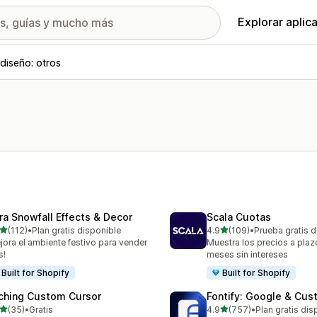
Explorar aplic
diseño: otros
ra Snowfall Effects & Decor
Scala Cuotas
de 5 estrellas
de 5 estrellas
(112)
•
Plan gratis disponible
4.9
(109)
•
Prueba gratis d
 reseñas en total
109 reseñas en total
jora el ambiente festivo para vender
Muestra los precios a plaz
s!
meses sin intereses
Built for Shopify
Built for Shopify
ching Custom Cursor
Fontify: Google & Cus
de 5 estrellas
de 5 estrellas
(35)
•
Gratis
4.9
(757)
•
Plan gratis dis
reseñas en total
757 reseñas en total