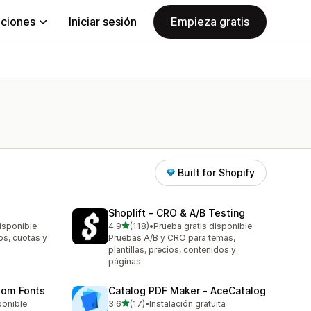
aciones
Iniciar sesión
Empieza gratis
Built for Shopify
Shoplift ‑ CRO & A/B Testing
de 5 estrellas
isponible
4.9
(118)
•
Prueba gratis disponible
118 reseñas en total
os, cuotas y
Pruebas A/B y CRO para temas,
plantillas, precios, contenidos y
páginas
tom Fonts
Catalog PDF Maker ‑ AceCatalog
de 5 estrellas
ponible
3.6
(17)
•
Instalación gratuita
17 reseñas en total