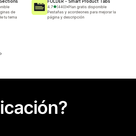
Sections
FOLDER ‑ Smart Product Tabs
de 5 estrellas
onible
4.7
(440)
•
Plan gratis disponible
440 reseñas en total
ginas de
Pestañas y acordeones para mejorar la
 de tu tema
página y descripción
icación?