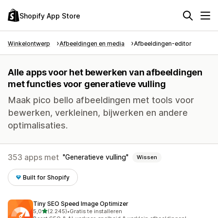
Shopify App Store
Winkelontwerp
Afbeeldingen en media
Afbeeldingen-editor
Alle apps voor het bewerken van afbeeldingen
met functies voor generatieve vulling
Maak pico bello afbeeldingen met tools voor
bewerken, verkleinen, bijwerken en andere
optimalisaties.
353 apps met
Generatieve vulling
Wissen
Built for Shopify
Tiny SEO Speed Image Optimizer
van 5 sterren
5,0
(2.245)
•
Gratis te installeren
2245 recensies in totaal