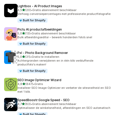
Lightbox ‑ AI Product Images
van 5 sterren
4,5
(20)
•
Gratis abonnement beschikbaar
20 recensies in totaal
Verhoog conversiepercentages met professionele productfotografie
Built for Shopify
Pictu AI productafbeeldingen
van 5 sterren
5,0
(13)
•
Gratis abonnement beschikbaar
13 recensies in totaal
Bulk afbeeldingseditor – bewerk honderden foto’s snel
Built for Shopify
Pxl ‑ Photo Background Remover
van 5 sterren
5,0
(31)
•
Gratis te installeren
31 recensies in totaal
Achtergronden verwijderen en in één klik verbluffende
productfoto's maken!
Built for Shopify
SEO Image Optimizer Wizard
van 5 sterren
4,8
(647)
•
Gratis
647 recensies in totaal
Installeer SEO Image Optimizer en verbeter de sitesnelheid en SEO
met 1 klik.
SpeedBoostr:Google Speed ‑ SEO
van 5 sterren
4,7
(83)
•
Gratis abonnement beschikbaar
83 recensies in totaal
Optimaliseer de winkelsnelheid, afbeeldingen en SEO automatisch
Built for Shopify