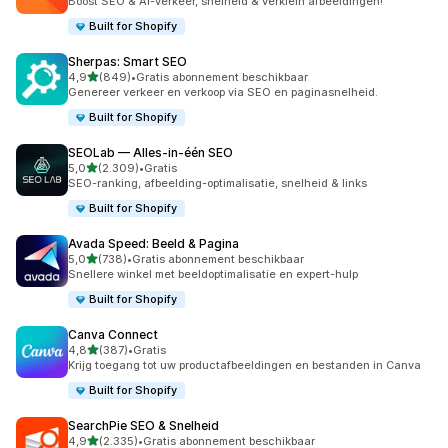
Boost SEO & AI-verkeer, snelheid & verklein afbeeldingen!
Built for Shopify
Sherpas: Smart SEO
van 5 sterren
4,9
(849)
•
Gratis abonnement beschikbaar
849 recensies in totaal
Genereer verkeer en verkoop via SEO en paginasnelheid.
Built for Shopify
SEOLab — Alles‑in‑één SEO
van 5 sterren
5,0
(2.309)
•
Gratis
2309 recensies in totaal
SEO-ranking, afbeelding-optimalisatie, snelheid & links
Built for Shopify
Avada Speed: Beeld & Pagina
van 5 sterren
5,0
(738)
•
Gratis abonnement beschikbaar
738 recensies in totaal
Snellere winkel met beeldoptimalisatie en expert-hulp
Built for Shopify
Canva Connect
van 5 sterren
4,8
(387)
•
Gratis
387 recensies in totaal
Krijg toegang tot uw productafbeeldingen en bestanden in Canva
Built for Shopify
SearchPie SEO & Snelheid
van 5 sterren
4,9
(2.335)
•
Gratis abonnement beschikbaar
2335 recensies in totaal