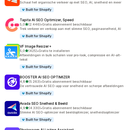
Schaal het organische verkeer op met SEO, AI, snelheid en meer
Built for Shopify
Tapita AI SEO Optimizer, Speed
van 5 sterren
5,0
(2.446)
•
Gratis abonnement beschikbaar
2446 recensies in totaal
Trek verkeer en verkoop aan met slimme SEO, paginasnelheid, AI
Built for Shopify
VF Image Resizer+
van 5 sterren
5,0
(425)
•
Gratis te installeren
425 recensies in totaal
Afbeeldingen in bulk schalen voor pro-look, compressie en AI-alt-
tekst
Built for Shopify
BOOSTER AI SEO OPTIMIZER
van 5 sterren
4,8
(5.263)
•
Gratis abonnement beschikbaar
5263 recensies in totaal
De vertrouwde AI SEO-app voor snelheid en scherpe afbeeldingen
Built for Shopify
Avada SEO Snelheid & Beeld
van 5 sterren
4,9
(4.330)
•
Gratis abonnement beschikbaar
4330 recensies in totaal
Slimme AI SEO-optimizer met beeldoptimizer, snelheidsoptimizer
Built for Shopify
Photoroom AI Listing Assistant