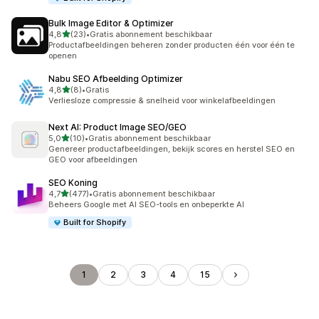
Bulk Image Editor & Optimizer
van 5 sterren
4,8
(23)
•
Gratis abonnement beschikbaar
23 recensies in totaal
Productafbeeldingen beheren zonder producten één voor één te
openen
Nabu SEO Afbeelding Optimizer
van 5 sterren
4,8
(8)
•
Gratis
8 recensies in totaal
Verliesloze compressie & snelheid voor winkelafbeeldingen
Next AI: Product Image SEO/GEO
van 5 sterren
5,0
(10)
•
Gratis abonnement beschikbaar
10 recensies in totaal
Genereer productafbeeldingen, bekijk scores en herstel SEO en
GEO voor afbeeldingen
SEO Koning
van 5 sterren
4,7
(477)
•
Gratis abonnement beschikbaar
477 recensies in totaal
Beheers Google met AI SEO-tools en onbeperkte AI
Built for Shopify
1
2
3
4
15