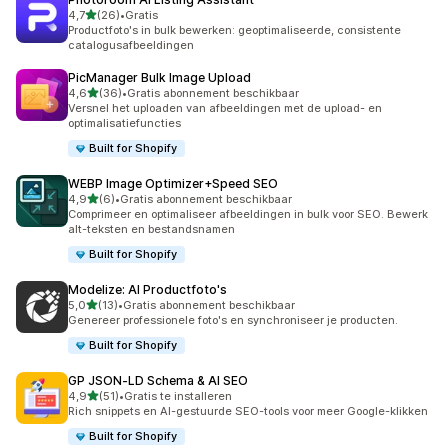
van 5 sterren
4,7
(26)
•
Gratis
26 recensies in totaal
Productfoto's in bulk bewerken: geoptimaliseerde, consistente
catalogusafbeeldingen
PicManager Bulk Image Upload
van 5 sterren
4,6
(36)
•
Gratis abonnement beschikbaar
36 recensies in totaal
Versnel het uploaden van afbeeldingen met de upload- en
optimalisatiefuncties
Built for Shopify
WEBP Image Optimizer+Speed SEO
van 5 sterren
4,9
(6)
•
Gratis abonnement beschikbaar
6 recensies in totaal
Comprimeer en optimaliseer afbeeldingen in bulk voor SEO. Bewerk
alt-teksten en bestandsnamen
Built for Shopify
Modelize: AI Productfoto's
van 5 sterren
5,0
(13)
•
Gratis abonnement beschikbaar
13 recensies in totaal
Genereer professionele foto's en synchroniseer je producten.
Built for Shopify
GP JSON‑LD Schema & AI SEO
van 5 sterren
4,9
(51)
•
Gratis te installeren
51 recensies in totaal
Rich snippets en AI-gestuurde SEO-tools voor meer Google-klikken
Built for Shopify