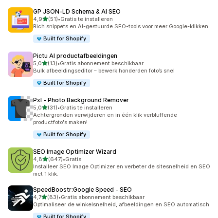
GP JSON‑LD Schema & AI SEO
van 5 sterren
4,9
(51)
•
Gratis te installeren
51 recensies in totaal
Rich snippets en AI-gestuurde SEO-tools voor meer Google-klikken
Built for Shopify
Pictu AI productafbeeldingen
van 5 sterren
5,0
(13)
•
Gratis abonnement beschikbaar
13 recensies in totaal
Bulk afbeeldingseditor – bewerk honderden foto’s snel
Built for Shopify
Pxl ‑ Photo Background Remover
van 5 sterren
5,0
(31)
•
Gratis te installeren
31 recensies in totaal
Achtergronden verwijderen en in één klik verbluffende
productfoto's maken!
Built for Shopify
SEO Image Optimizer Wizard
van 5 sterren
4,8
(647)
•
Gratis
647 recensies in totaal
Installeer SEO Image Optimizer en verbeter de sitesnelheid en SEO
met 1 klik.
SpeedBoostr:Google Speed ‑ SEO
van 5 sterren
4,7
(83)
•
Gratis abonnement beschikbaar
83 recensies in totaal
Optimaliseer de winkelsnelheid, afbeeldingen en SEO automatisch
Built for Shopify