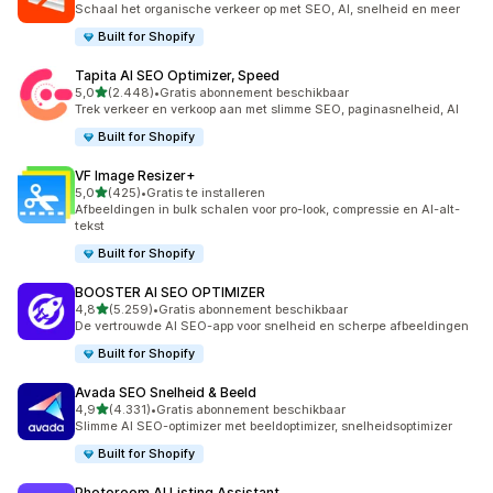
Schaal het organische verkeer op met SEO, AI, snelheid en meer
Built for Shopify
Tapita AI SEO Optimizer, Speed
van 5 sterren
5,0
(2.448)
•
Gratis abonnement beschikbaar
2448 recensies in totaal
Trek verkeer en verkoop aan met slimme SEO, paginasnelheid, AI
Built for Shopify
VF Image Resizer+
van 5 sterren
5,0
(425)
•
Gratis te installeren
425 recensies in totaal
Afbeeldingen in bulk schalen voor pro-look, compressie en AI-alt-
tekst
Built for Shopify
BOOSTER AI SEO OPTIMIZER
van 5 sterren
4,8
(5.259)
•
Gratis abonnement beschikbaar
5259 recensies in totaal
De vertrouwde AI SEO-app voor snelheid en scherpe afbeeldingen
Built for Shopify
Avada SEO Snelheid & Beeld
van 5 sterren
4,9
(4.331)
•
Gratis abonnement beschikbaar
4331 recensies in totaal
Slimme AI SEO-optimizer met beeldoptimizer, snelheidsoptimizer
Built for Shopify
Photoroom AI Listing Assistant