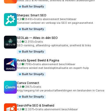
Boost SEO & AI-verkeer, snelheid & verklein afbeeldingen!
Built for Shopify
Sherpas: Smart SEO
van 5 sterren
4,9
(849)
•
Gratis abonnement beschikbaar
849 recensies in totaal
Genereer verkeer en verkoop via SEO en paginasnelheid.
Built for Shopify
SEOLab — Alles‑in‑één SEO
van 5 sterren
5,0
(2.313)
•
Gratis
2313 recensies in totaal
SEO-ranking, afbeelding-optimalisatie, snelheid & links
Built for Shopify
Avada Speed: Beeld & Pagina
van 5 sterren
5,0
(739)
•
Gratis abonnement beschikbaar
739 recensies in totaal
Snellere winkel met beeldoptimalisatie en expert-hulp
Built for Shopify
Canva Connect
van 5 sterren
4,8
(387)
•
Gratis
387 recensies in totaal
Krijg toegang tot uw productafbeeldingen en bestanden in Canva
Built for Shopify
SearchPie SEO & Snelheid
van 5 sterren
4,9
(2.337)
•
Gratis abonnement beschikbaar
2337 recensies in totaal