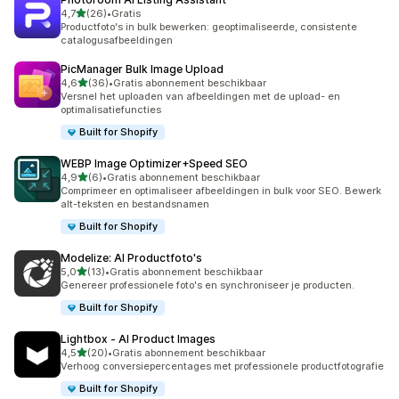
van 5 sterren
4,7
(26)
•
Gratis
26 recensies in totaal
Productfoto's in bulk bewerken: geoptimaliseerde, consistente
catalogusafbeeldingen
PicManager Bulk Image Upload
van 5 sterren
4,6
(36)
•
Gratis abonnement beschikbaar
36 recensies in totaal
Versnel het uploaden van afbeeldingen met de upload- en
optimalisatiefuncties
Built for Shopify
WEBP Image Optimizer+Speed SEO
van 5 sterren
4,9
(6)
•
Gratis abonnement beschikbaar
6 recensies in totaal
Comprimeer en optimaliseer afbeeldingen in bulk voor SEO. Bewerk
alt-teksten en bestandsnamen
Built for Shopify
Modelize: AI Productfoto's
van 5 sterren
5,0
(13)
•
Gratis abonnement beschikbaar
13 recensies in totaal
Genereer professionele foto's en synchroniseer je producten.
Built for Shopify
Lightbox ‑ AI Product Images
van 5 sterren
4,5
(20)
•
Gratis abonnement beschikbaar
20 recensies in totaal
Verhoog conversiepercentages met professionele productfotografie
Built for Shopify