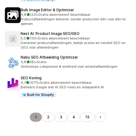
Bulk Image Editor & Optimizer
van 5 sterren
4,8
(23)
•
Gratis abonnement beschikbaar
23 recensies in totaal
Productafbeeldingen beheren zonder producten één voor één te
openen
Next AI: Product Image SEO/GEO
van 5 sterren
5,0
(10)
•
Gratis abonnement beschikbaar
10 recensies in totaal
Genereer productafbeeldingen, bekijk scores en herstel SEO en
GEO voor afbeeldingen
Nabu SEO Afbeelding Optimizer
van 5 sterren
4,8
(8)
•
Gratis
8 recensies in totaal
Verliesloze compressie & snelheid voor winkelafbeeldingen
SEO Koning
van 5 sterren
4,7
(477)
•
Gratis abonnement beschikbaar
477 recensies in totaal
Beheers Google met AI SEO-tools en onbeperkte AI
Built for Shopify
1
2
3
4
15