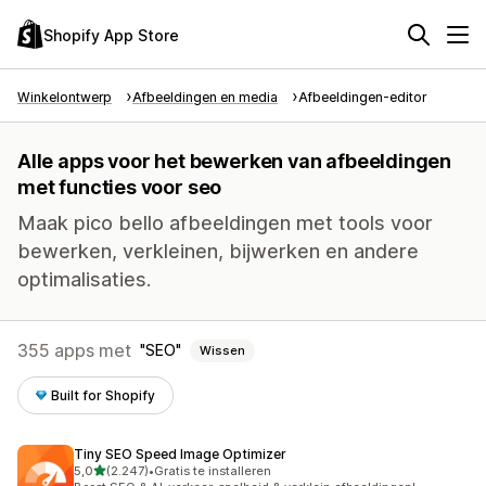
Shopify App Store
Winkelontwerp
Afbeeldingen en media
Afbeeldingen-editor
Alle apps voor het bewerken van afbeeldingen
met functies voor seo
Maak pico bello afbeeldingen met tools voor
bewerken, verkleinen, bijwerken en andere
optimalisaties.
355 apps met
SEO
Wissen
Built for Shopify
Tiny SEO Speed Image Optimizer
van 5 sterren
5,0
(2.247)
•
Gratis te installeren
2247 recensies in totaal