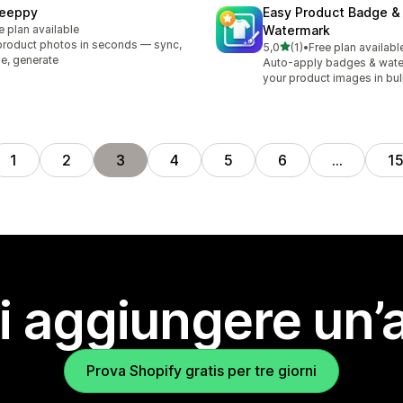
eeppy
Easy Product Badge &
e plan available
Watermark
product photos in seconds — sync,
stelle su 5
5,0
(1)
•
Free plan availabl
1 recensioni totali
le, generate
Auto-apply badges & wate
your product images in bul
1
2
3
4
5
6
…
1
i aggiungere un’
Prova Shopify gratis per tre giorni