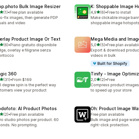
op.photo Bulk Image Resizer
K: Shoppable Image H
stelle su 5
stelle su 5
(1)
•
Free plan available
4,9
(6)
•
Free to install
ecensioni totali
6 recensioni totali
o-fix images, then generate PDP
Make clickable image bann
uals and video
shoppable image hotspot
erlay Product Image Or Text
Mega Media and Image
stelle su 5
stelle su 5
(6)
•
Piano gratuito disponibile
5,0
(5)
•
Free plan availabl
ecensioni totali
5 recensioni totali
ge, overlay e filigrane senza
Export & download produc
oritocco
videos in bulk
Built for Shopify
gic 360
Tinify ‑ Image Optimiz
stelle su 5
stelle su 5
(31)
•
From $169
2,0
(2)
•
Free
recensioni totali
2 recensioni totali
 degree spin is the perfect way
Compress product images 
tomers view your product
to speed up your store
odofoto: AI Product Photos
Oh: Product Image Wa
stelle su 5
(2)
•
Free plan available
Free plan available
ecensioni totali
ro studio photos per product. 60
Bulk image and page wate
onds. No prompting.
right-click protection.