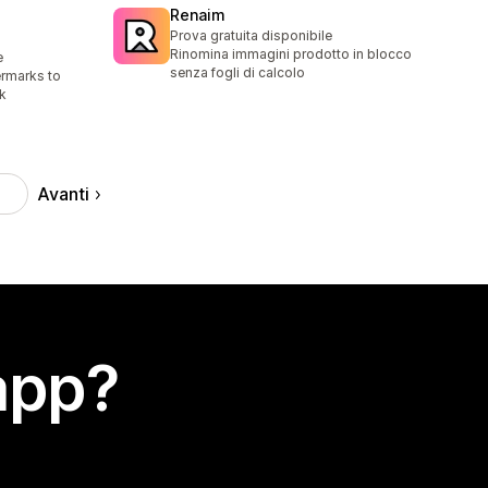
Renaim
Prova gratuita disponibile
Rinomina immagini prodotto in blocco
e
senza fogli di calcolo
rmarks to
k
Avanti
5
app?