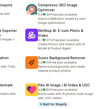
otspots
Compresso‑SEO Image
Optimizer
er with
stelle su 5
5,0
(3)
•
Free plan available
3 recensioni totali
s
Improve Website's speed by auto-
image optimization
 Exporter
WeShop AI: E‑com Photo &
e
Video
t images +
stelle su 5
4,7
(37)
•
Free plan available
37 recensioni totali
Create Photos and Videos with AI
Model & Product Agent
ation
Scurix Background Remover
stelle su 5
5,0
(1)
•
Free plan available
1 recensioni totali
with Tinify
Remove backgrounds and create
cleaner product photos
termark
Piks AI Image / AI Video & UGC
stelle su 5
4,8
(6)
•
Free plan available
6 recensioni totali
rmarks with
Boost sales with AI photos, bulk image
edit, UGC videos
Built for Shopify