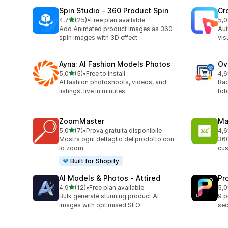
Spin Studio ‑ 360 Product Spin
Cr
stelle su 5
4,7
(25)
•
Free plan available
5,0
25 recensioni totali
1 r
Add Animated product images as 360
Aut
spin images with 3D effect
vis
Ayna: AI Fashion Models Photos
Ov
stelle su 5
5,0
(5)
•
Free to install
4,6
5 recensioni totali
6 r
AI fashion photoshoots, videos, and
Bad
listings, live in minutes
fot
ZoomMaster
Ma
stelle su 5
5,0
(7)
•
Prova gratuita disponibile
4,6
7 recensioni totali
31 
Mostra ogni dettaglio del prodotto con
360
lo zoom.
cus
Built for Shopify
AI Models & Photos ‑ Attired
Pr
stelle su 5
4,9
(12)
•
Free plan available
5,0
12 recensioni totali
2 r
Bulk generate stunning product AI
9 p
images with optimised SEO
sec