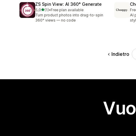
ZS Spin View: AI 360° Generate
Ch
stelle su 5
5,0
(1)
•
Free plan available
Fre
1 recensioni totali
Turn product photos into drag-to-spin
AI 
360° views — no code
sty
Indietro
Vuo