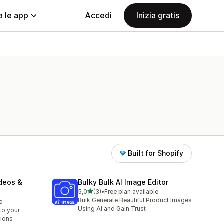
a le app
Accedi
Inizia gratis
Built for Shopify
deos &
Bulky Bulk AI Image Editor
stelle su 5
5,0
(3)
•
Free plan available
3 recensioni totali
Bulk Generate Beautiful Product Images
e
Using AI and Gain Trust
to your
sions