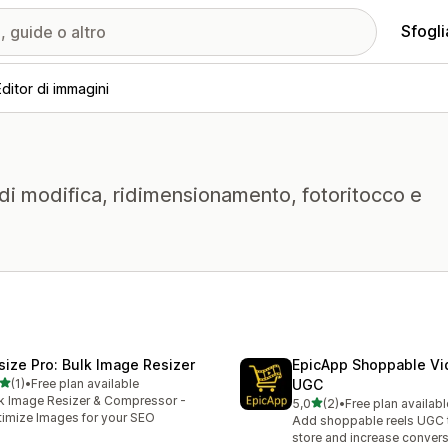
Sfogli
Editor di immagini
 di modifica, ridimensionamento, fotoritocco e
size Pro: Bulk Image Resizer
EpicApp Shoppable Vi
stelle su 5
(1)
•
Free plan available
UGC
ecensioni totali
k Image Resizer & Compressor -
stelle su 5
5,0
(2)
•
Free plan availabl
2 recensioni totali
imize Images for your SEO
Add shoppable reels UGC 
store and increase conver