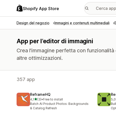
Shopify App Store
Design del negozio
Immagini e contenuti multimediali
App per l’editor di immagini
Crea l’immagine perfetta con funzionalità
altre ottimizzazioni.
357 app
ReframeHQ
Re
stelle su 5
4,1
(3)
•
Free to install
5,0
3 recensioni totali
1 r
Batch AI Product Photos: Backgrounds
Bul
& Catalog Refresh
Opt