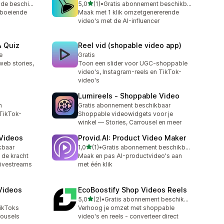
van 5 sterren
Gratis proefperiode beschikbaar
5,0
(1)
•
Gratis abonnement beschikbaar
1 recensies in totaal
 boeiende
Maak met 1 klik omzetgenererende
video's met de AI-influencer
& Quiz
Reel vid (shopable video app)
e
Gratis
web stories,
Toon een slider voor UGC-shoppable
video's, Instagram-reels en TikTok-
video's
Lumireels ‑ Shoppable Video
n
Gratis abonnement beschikbaar
TikTok-
Shoppable videowidgets voor je
winkel — Stories, Carrousel en meer
Videos
Provid.AI: Product Video Maker
van 5 sterren
kbaar
1,0
(1)
•
Gratis abonnement beschikbaar
1 recensies in totaal
 de kracht
Maak en pas AI-productvideo's aan
livestreams
met één klik
Videos
EcoBoostify Shop Videos Reels
van 5 sterren
5,0
(2)
•
Gratis abonnement beschikbaar
2 recensies in totaal
TikToks
Verhoog je omzet met shoppable
rousels
video's en reels - converteer direct