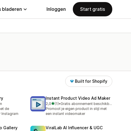
 bladeren
Inloggen
Start gratis
Built for Shopify
ry
Instant Product Video Ad Maker
van 5 sterren
en
2,0
(1)
•
Gratis abonnement beschikbaar
1 recensies in totaal
et de
Promoot je eigen product in stijl met
r Instagram
een instant videomaker
o Gallery
ViralLab AI Influencer & UGC