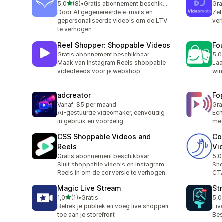
van 5 sterren
5,0
(8)
•
Gratis abonnement beschikbaar
Gra
8 recensies in totaal
Door AI gegenereerde e-mails en
Zet
gepersonaliseerde video's om de LTV
ver
te verhogen
Reel Shopper: Shoppable Videos
Fo
Gratis abonnement beschikbaar
5,0
1 r
Maak van Instagram Reels shoppable
Laa
videofeeds voor je webshop.
win
adcreator
Fo
Vanaf $5 per maand
Gra
AI-gestuurde videomaker, eenvoudig
Ech
in gebruik en voordelig
mee
CSS Shoppable Videos and
Co
Reels
Vi
Gratis abonnement beschikbaar
5,0
1 r
Sluit shoppable video's en Instagram
Sho
Reels in om de conversie te verhogen
CTA
Magic Live Stream
St
van 5 sterren
1,0
(1)
•
Gratis
5,0
1 recensies in totaal
1 r
Betrek je publiek en voeg live shoppen
Liv
toe aan je storefront
Bes