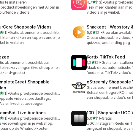
van 5 sterren
tis te installeren
4,7
(13)
•
13 recensies in totaal
 productafbeeldingen met AI om in
Trek meer klanten aan met
bluffende video's
video's in je winkel.
urCore Shoppable Videos
Snackeet | Webstory 
van 5 sterren
van 5 sterren
(1)
•
Gratis abonnement beschikbaar
5,0
(2)
•
Free plan availabl
ecensies in totaal
2 recensies in totaal
t klanten kijken en kopen zonder je
Create shoppable videos, 
kel te verlaten.
quizzes, and landing pag
gzee
Kortix TikTok Feed
van 5 sterren
tis abonnement beschikbaar
1,2
(2)
•
Gratis te installere
2 recensies in totaal
te live-ervaringen (live shoppen en
Maak direct automatische 
t-and-greets)
feeds met TikTok-video's
mpleteGreet Shoppable
eStreamly Shoppable 
deo
Gratis abonnement beschi
Behaal een hogere ROI met
van 5 sterren
(1)
•
Gratis proefperiode beschikbaar
ecensies in totaal
van shoppable video's en 
ppable video's, producttags,
's en livechat toevoegen
reamBid: Live Auctions
10D | Shoppable UGC 
van 5 sterren
van 5 sterren
(1)
•
Gratis proefperiode beschikbaar
5,0
(1)
•
Gratis
ecensies in totaal
1 recensies in totaal
e videoveilingen in je webshop.
UGC, Instagram Reels en 
paar op de Whatnot-kosten.
omgezet in shoppable car