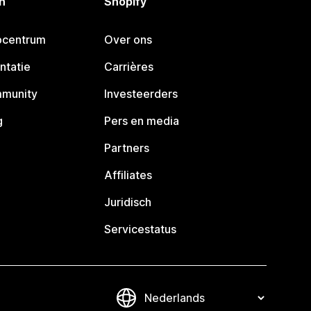
n
Shopify
pcentrum
Over ons
ntatie
Carrières
mmunity
Investeerders
g
Pers en media
Partners
Affiliates
Juridisch
Servicestatus