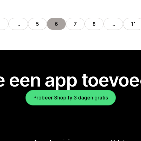
1
…
5
6
7
8
…
11
je een app toevo
Probeer Shopify 3 dagen gratis