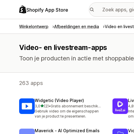
Shopify App Store
Winkelontwerp
Afbeeldingen en media
Video en lives
Video- en livestream-apps
Toon je producten in actie met shoppable 
263 apps
Widgetic (Video Player)
Li
van 5 sterren
3,0
(2)
•
Gratis abonnement beschikbaar
4,8
2 recensies in totaal
13 
Gebruik video om de eigenschappen
Int
van je product te presenteren.
om 
Maverick ‑ AI Optimized Emails
Vi