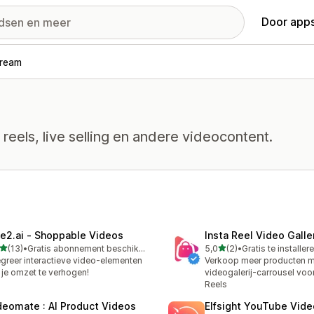
Door apps
tream
reels, live selling en andere videocontent.
ve2.ai ‑ Shoppable Videos
Insta Reel Video Galle
van 5 sterren
van 5 sterren
(13)
•
Gratis abonnement beschikbaar
5,0
(2)
•
Gratis te installer
recensies in totaal
2 recensies in totaal
egreer interactieve video-elementen
Verkoop meer producten m
je omzet te verhogen!
videogalerij-carrousel voo
Reels
deomate : AI Product Videos
Elfsight YouTube Vide