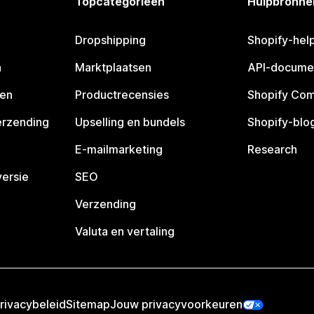
Topcategorieën
Hulpbronne
Dropshipping
Shopify-hel
n
Marktplaatsen
API-docume
pen
Productrecensies
Shopify Co
erzending
Upselling en bundels
Shopify-blo
E-mailmarketing
Research
ersie
SEO
Verzending
Valuta en vertaling
rivacybeleid
Sitemap
Jouw privacyvoorkeuren