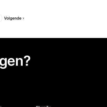
Volgende
egen?