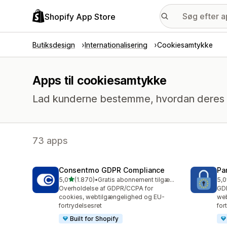
Shopify App Store
Butiksdesign
Internationalisering
Cookiesamtykke
Apps til cookiesamtykke
Lad kunderne bestemme, hvordan deres 
73 apps
Consentmo GDPR Compliance
Pa
ud af 5 stjerner
5,0
(1.870)
•
Gratis abonnement tilgængeligt
5,0
1870 anmeldelser i alt
288
Overholdelse af GDPR/CCPA for
GD
cookies, webtilgængelighed og EU-
web
fortrydelsesret
for
Built for Shopify