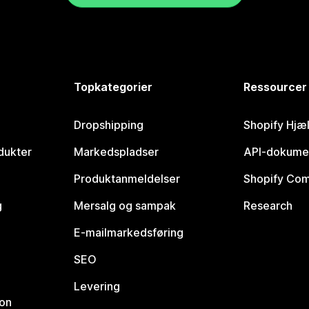
Topkategorier
Ressourcer
Dropshipping
Shopify Hjæ
dukter
Markedspladser
API-dokume
Produktanmeldelser
Shopify Co
g
Mersalg og sampak
Research
E-mailmarkedsføring
SEO
Levering
ion