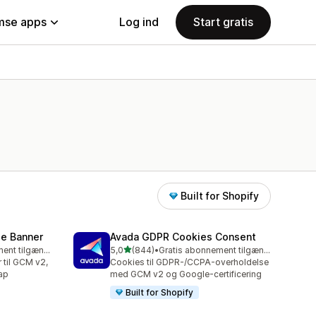
se apps
Log ind
Start gratis
Built for Shopify
e Banner
Avada GDPR Cookies Consent
ud af 5 stjerner
Gratis abonnement tilgængeligt
5,0
(844)
•
Gratis abonnement tilgængeligt
844 anmeldelser i alt
til GCM v2,
Cookies til GDPR-/CCPA-overholdelse
ap
med GCM v2 og Google-certificering
Built for Shopify