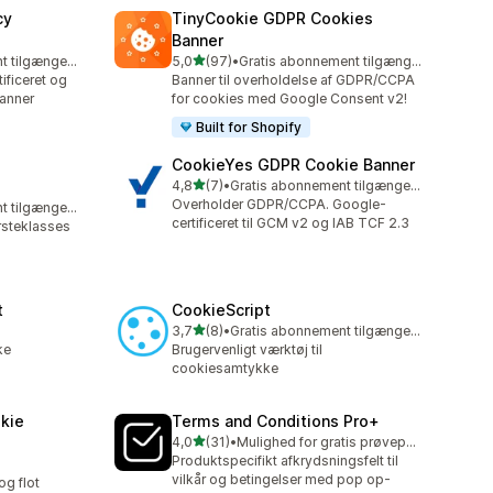
cy
TinyCookie GDPR Cookies
Banner
ud af 5 stjerner
Gratis abonnement tilgængeligt
5,0
(97)
•
Gratis abonnement tilgængeligt
97 anmeldelser i alt
ificeret og
Banner til overholdelse af GDPR/CCPA
anner
for cookies med Google Consent v2!
Built for Shopify
CookieYes GDPR Cookie Banner
ud af 5 stjerner
4,8
(7)
•
Gratis abonnement tilgængeligt
7 anmeldelser i alt
Overholder GDPR/CCPA. Google-
Gratis abonnement tilgængeligt
certificeret til GCM v2 og IAB TCF 2.3
rsteklasses
t
CookieScript
ud af 5 stjerner
3,7
(8)
•
Gratis abonnement tilgængeligt
8 anmeldelser i alt
ke
Brugervenligt værktøj til
cookiesamtykke
kie
Terms and Conditions Pro+
ud af 5 stjerner
4,0
(31)
•
Mulighed for gratis prøveperiode
31 anmeldelser i alt
Produktspecifikt afkrydsningsfelt til
vilkår og betingelser med pop op-
og flot