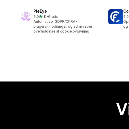
PieEye
Co
ud af 5 stjerner
5,0
(1)
•
Gratis
5,0
1 anmeldelser i alt
6 a
Automatiser GDPR/CPRA-
Opr
brugeranmodninger, og administrer
og 
overholdelse af cookielovgivning
V