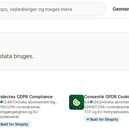
Gennem
data bruges.
ndectes GDPR Compliance
Consentik GPDR Cooki
ud af 5 stjerner
ud af 5 stjerner
(2.887)
•
Gratis abonnement tilgængeligt
4,9
(262)
•
7 anmeldelser i alt
262 anmeldelser i alt
PR/CCPA-cookiebanner,
GDPR/CCPA-cookiebanner 
tilgængelighed og EU-
TCF og EU-fortrydelseskn
trydelsesret
Built for Shopify
Built for Shopify