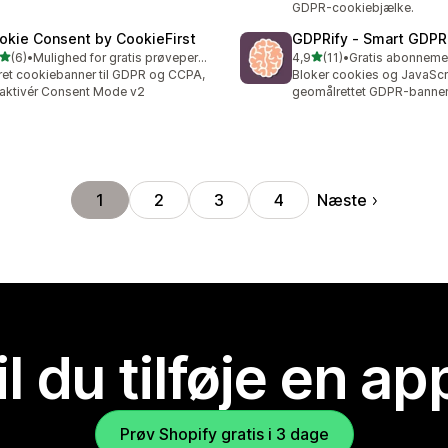
GDPR-cookiebjælke.
okie Consent by CookieFirst
GDPRify ‑ Smart GDPR
ud af 5 stjerner
ud af 5 stjerner
(6)
•
Mulighed for gratis prøveperiode
4,9
(11)
•
nmeldelser i alt
11 anmeldelser i alt
et cookiebanner til GDPR og CCPA,
Bloker cookies og JavaScr
aktivér Consent Mode v2
geomålrettet GDPR-banner
Næste
1
2
3
4
il du tilføje en ap
Prøv Shopify gratis i 3 dage