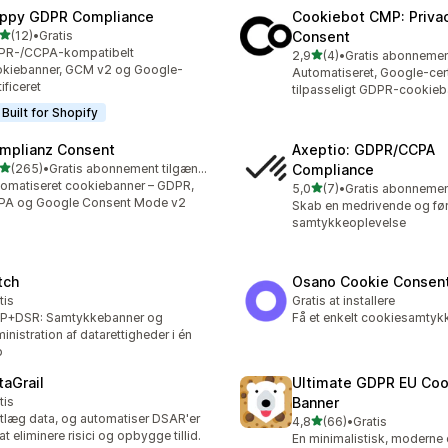
ppy GDPR Compliance
Cookiebot CMP: Priva
ud af 5 stjerner
(12)
•
Gratis
Consent
anmeldelser i alt
PR-/CCPA-kompatibelt
ud af 5 stjerner
2,9
(4)
•
4 anmeldelser i alt
kiebanner, GCM v2 og Google-
Automatiseret, Google-cert
tificeret
tilpasseligt GDPR-cookieb
Built for Shopify
mplianz Consent
Axeptio: GDPR/CCPA
ud af 5 stjerner
(265)
•
Gratis abonnement tilgængeligt
Compliance
 anmeldelser i alt
omatiseret cookiebanner – GDPR,
ud af 5 stjerner
5,0
(7)
•
7 anmeldelser i alt
PA og Google Consent Mode v2
Skab en medrivende og fø
samtykkeoplevelse
tch
Osano Cookie Consen
tis
Gratis at installere
P+DSR: Samtykkebanner og
Få et enkelt cookiesamtyk
inistration af datarettigheder i én
p
taGrail
Ultimate GDPR EU Coo
tis
Banner
tlæg data, og automatiser DSAR'er
ud af 5 stjerner
4,8
(66)
•
Gratis
66 anmeldelser i alt
 at eliminere risici og opbygge tillid.
En minimalistisk, moderne 