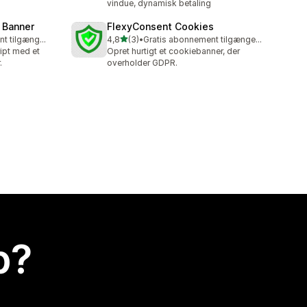
vindue, dynamisk betaling
 Banner
FlexyConsent Cookies
ud af 5 stjerner
Gratis abonnement tilgængeligt
4,8
(3)
•
Gratis abonnement tilgængeligt
3 anmeldelser i alt
ipt med et
Opret hurtigt et cookiebanner, der
.
overholder GDPR.
p?