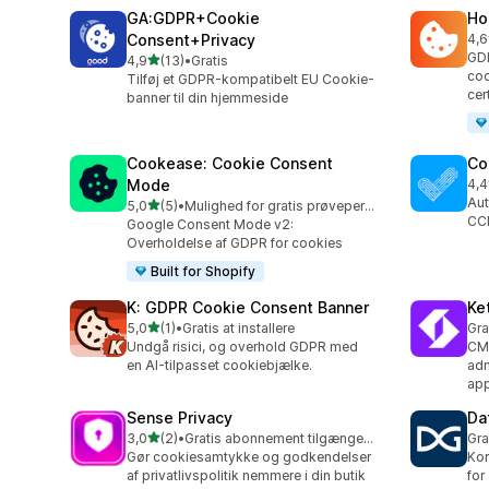
GA:GDPR+Cookie
Ho
Consent+Privacy
4,6
12 
GD
ud af 5 stjerner
4,9
(13)
•
Gratis
13 anmeldelser i alt
coo
Tilføj et GDPR-kompatibelt EU Cookie-
cer
banner til din hjemmeside
Cookease: Cookie Consent
Co
Mode
4,4
265
Aut
ud af 5 stjerner
5,0
(5)
•
Mulighed for gratis prøveperiode
5 anmeldelser i alt
CC
Google Consent Mode v2:
Overholdelse af GDPR for cookies
Built for Shopify
K: GDPR Cookie Consent Banner
Ke
ud af 5 stjerner
5,0
(1)
•
Gratis at installere
Gra
1 anmeldelser i alt
Undgå risici, og overhold GDPR med
CM
en AI-tilpasset cookiebjælke.
adm
ap
Sense Privacy
Da
ud af 5 stjerner
3,0
(2)
•
Gratis abonnement tilgængeligt
Gra
2 anmeldelser i alt
Gør cookiesamtykke og godkendelser
Kor
af privatlivspolitik nemmere i din butik
for