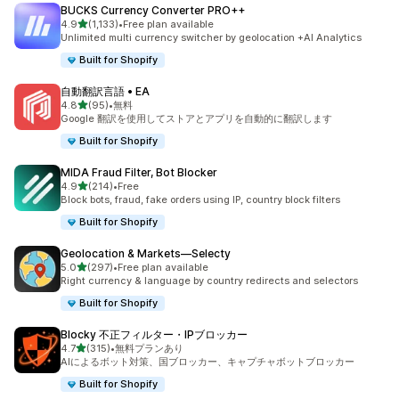
BUCKS Currency Converter PRO++
5つ星中
4.9
(1,133)
•
Free plan available
合計レビュー数：1133件
Unlimited multi currency switcher by geolocation +AI Analytics
Built for Shopify
自動翻訳言語 • EA
5つ星中
4.8
(95)
•
無料
合計レビュー数：95件
Google 翻訳を使用してストアとアプリを自動的に翻訳します
Built for Shopify
MIDA Fraud Filter, Bot Blocker
5つ星中
4.9
(214)
•
Free
合計レビュー数：214件
Block bots, fraud, fake orders using IP, country block filters
Built for Shopify
Geolocation & Markets—Selecty
5つ星中
5.0
(297)
•
Free plan available
合計レビュー数：297件
Right currency & language by country redirects and selectors
Built for Shopify
Blocky 不正フィルター・IPブロッカー
5つ星中
4.7
(315)
•
無料プランあり
合計レビュー数：315件
AIによるボット対策、国ブロッカー、キャプチャボットブロッカー
Built for Shopify