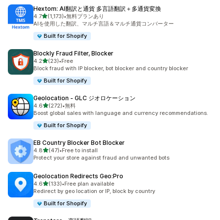
Hextom: AI翻訳と通貨 多言語翻訳＋多通貨変換
5つ星中
4.7
(1,173)
•
無料プランあり
合計レビュー数：1173件
AIを使用した翻訳、マルチ言語＆マルチ通貨コンバーター
Built for Shopify
Blockly Fraud Filter, Blocker
5つ星中
4.2
(23)
•
Free
合計レビュー数：23件
Block fraud with IP blocker, bot blocker and country blocker
Built for Shopify
Geolocation ‑ GLC ジオロケーション
5つ星中
4.6
(272)
•
無料
合計レビュー数：272件
Boost global sales with language and currency recommendations.
Built for Shopify
EB Country Blocker Bot Blocker
5つ星中
4.8
(47)
•
Free to install
合計レビュー数：47件
Protect your store against fraud and unwanted bots
Geolocation Redirects Geo:Pro
5つ星中
4.6
(133)
•
Free plan available
合計レビュー数：133件
Redirect by geo location or IP, block by country
Built for Shopify