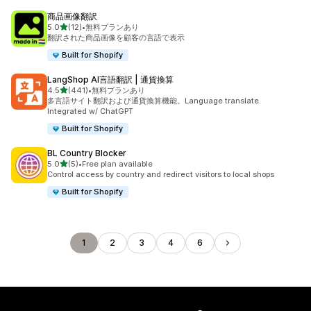
商品画像翻訳
5つ星中
5.0
(12)
•
無料プランあり
合計レビュー数：12件
翻訳された商品画像を顧客の言語で表示
Built for Shopify
LangShop AI言語翻訳 | 通貨換算
5つ星中
4.5
(441)
•
無料プランあり
合計レビュー数：441件
多言語サイト翻訳および通貨換算機能。Language translate.
Integrated w/ ChatGPT
Built for Shopify
BL Country Blocker
5つ星中
5.0
(5)
•
Free plan available
合計レビュー数：5件
Control access by country and redirect visitors to local shops
Built for Shopify
1
2
3
4
6