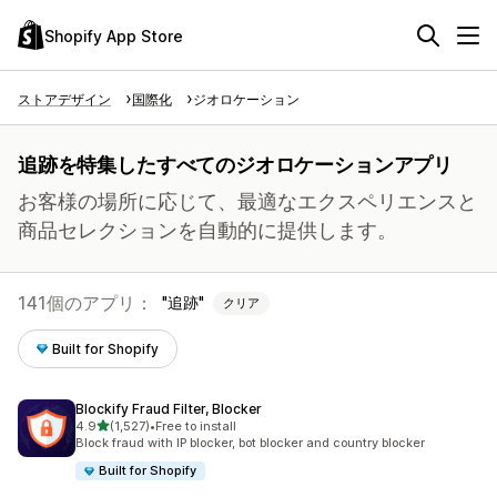
Shopify App Store
ストアデザイン
国際化
ジオロケーション
追跡を特集したすべてのジオロケーションアプリ
お客様の場所に応じて、最適なエクスペリエンスと
商品セレクションを自動的に提供します。
141個のアプリ：
追跡
クリア
Built for Shopify
Blockify Fraud Filter, Blocker
5つ星中
4.9
(1,527)
•
Free to install
合計レビュー数：1527件
Block fraud with IP blocker, bot blocker and country blocker
Built for Shopify