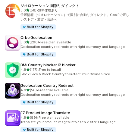
ジオロケーション 国別リダイレクト
5つ星中
5.0
(56)
•
無料体験あり
合計レビュー数：56件
位置情報（ジオロケーション）で国別に自動リダイレクト。GeoIPで正し
いストア・通貨・言語へ
Built for Shopify
Orbe Geolocation
5つ星中
5.0
(290)
•
Free plan available
合計レビュー数：290件
Geolocation country redirects with right currency and language
Built for Shopify
BM: Country blocker IP blocker
5つ星中
4.9
(177)
•
Free to install
合計レビュー数：177件
Block Bots & Block Country to Protect Your Online Store
Geolocation Country Redirect
5つ星中
4.9
(56)
•
Free trial available
合計レビュー数：56件
Geolocation country redirects with right currency and language
Built for Shopify
EZ Product Image Translate
5つ星中
4.9
(89)
•
Free plan available
合計レビュー数：89件
Translate your product images into each visitor's language
Built for Shopify