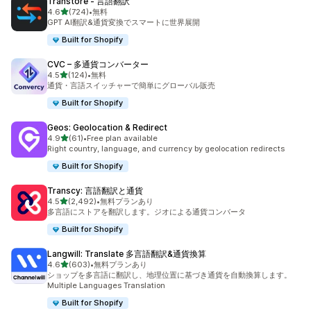
Transtore ‑ 言語翻訳
5つ星中
4.6
(724)
•
無料
合計レビュー数：724件
GPT AI翻訳&通貨変換でスマートに世界展開
Built for Shopify
CVC – 多通貨コンバーター
5つ星中
4.5
(124)
•
無料
合計レビュー数：124件
通貨・言語スイッチャーで簡単にグローバル販売
Built for Shopify
Geos: Geolocation & Redirect
5つ星中
4.9
(61)
•
Free plan available
合計レビュー数：61件
Right country, language, and currency by geolocation redirects
Built for Shopify
Transcy: 言語翻訳と通貨
5つ星中
4.5
(2,492)
•
無料プランあり
合計レビュー数：2492件
多言語にストアを翻訳します。ジオによる通貨コンバータ
Built for Shopify
Langwill: Translate 多言語翻訳&通貨換算
5つ星中
4.6
(603)
•
無料プランあり
合計レビュー数：603件
ショップを多言語に翻訳し、地理位置に基づき通貨を自動換算します。
Multiple Languages Translation
Built for Shopify