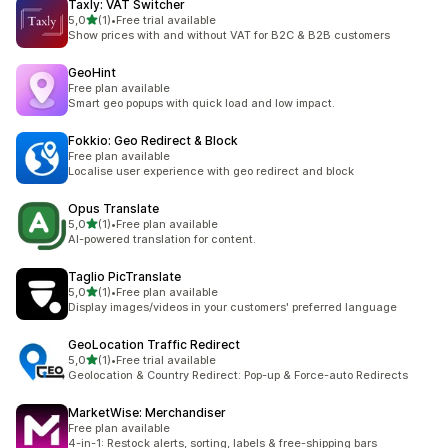
Taxly: VAT Switcher
/ 5 tähteä
5,0
(1)
•
Free trial available
1 arvostelua yhteensä
Show prices with and without VAT for B2C & B2B customers
GeoHint
Free plan available
Smart geo popups with quick load and low impact.
Fokkio: Geo Redirect & Block
Free plan available
Localise user experience with geo redirect and block
Opus Translate
/ 5 tähteä
5,0
(1)
•
Free plan available
1 arvostelua yhteensä
AI-powered translation for content.
Taglio PicTranslate
/ 5 tähteä
5,0
(1)
•
Free plan available
1 arvostelua yhteensä
Display images/videos in your customers' preferred language
GeoLocation Traffic Redirect
/ 5 tähteä
5,0
(1)
•
Free trial available
1 arvostelua yhteensä
Geolocation & Country Redirect: Pop-up & Force-auto Redirects
MarketWise: Merchandiser
Free plan available
4-in-1: Restock alerts, sorting, labels & free-shipping bars