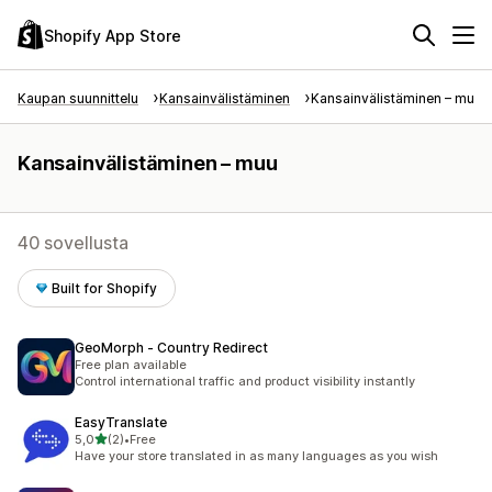
Shopify App Store
Kaupan suunnittelu
Kansainvälistäminen
Kansainvälistäminen – muu
Kansainvälistäminen – muu
40 sovellusta
Built for Shopify
GeoMorph ‑ Country Redirect
Free plan available
Control international traffic and product visibility instantly
EasyTranslate
/ 5 tähteä
5,0
(2)
•
Free
2 arvostelua yhteensä
Have your store translated in as many languages as you wish