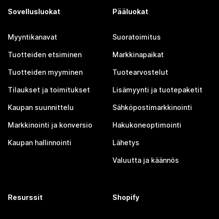
Sovellusluokat
Pääluokat
Myyntikanavat
Suoratoimitus
Tuotteiden etsiminen
Markkinapaikat
Tuotteiden myyminen
Tuotearvostelut
Tilaukset ja toimitukset
Lisämyynti ja tuotepaketit
Kaupan suunnittelu
Sähköpostimarkkinointi
Markkinointi ja konversio
Hakukoneoptimointi
Kaupan hallinnointi
Lähetys
Valuutta ja käännös
Resurssit
Shopify