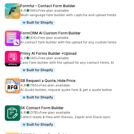
Formful – Contact Form Builder
de 5 estrelas
4,6
(96)
•
Free plan available
96 total de avaliações
Multi-language form builder with captcha and upload fields
Built for Shopify
FormCRM AI Custom Form Builder
de 5 estrelas
5,0
(64)
•
Free plan available
64 total de avaliações
AI contact form builder with file upload for any custom forms
Primy AI Forms Builder +Upload
de 5 estrelas
4,9
(40)
•
Free plan available
40 total de avaliações
Easy Form builder with file upload for any contact forms, AI
Built for Shopify
SB Request a Quote, Hide Price
de 5 estrelas
4,8
(185)
•
Free plan available
185 total de avaliações
AI Quote builder, request quote form & get a quote button
Built for Shopify
SK Contact Form Builder
de 5 estrelas
4,8
(378)
•
Free plan available
378 total de avaliações
Collect leads & files with Klaviyo, Zapier and Slack sync
Built for Shopify