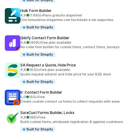
Built for Shopify
Hulk Form Builder
de 5 estrelas
4,9
(1.885)
•
Plano gratuito disponível
1885 total de avaliações
Crie formulários elegantes com facilidade e em segundos.
Built for Shopify
Qikify Contact Form Builder
de 5 estrelas
4,9
(409)
•
Free plan available
409 total de avaliações
No-code form builder for custom forms, contact forms, surveys
Built for Shopify
SA Request a Quote, Hide Price
de 5 estrelas
4,8
(612)
•
Free plan available
612 total de avaliações
Quote request solution and hide price for your B2B store
Built for Shopify
K: Contact Form Builder
de 5 estrelas
5,0
(62)
•
Free
62 total de avaliações
Create custom contact us forms to collect requests with ease.
SureCust Forms Builder, Locks
de 5 estrelas
4,9
(96)
•
Free
96 total de avaliações
Build custom forms, wholesale registration & approve customers
Built for Shopify