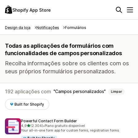
Shopify App Store
Design da loja
Notificações
Formulários
Todas as aplicações de formulários com
funcionalidades de campos personalizados
Recolha informações sobre os clientes com os
seus próprios formulários personalizados.
192 aplicações com
Campos personalizados
Limpar
Built for Shopify
Powerful Contact Form Builder
de 5 estrelas
4,9
(2.304)
•
Plano gratuito disponível
2304 total de avaliações
Your all-in-one form app for custom forms, registration forms