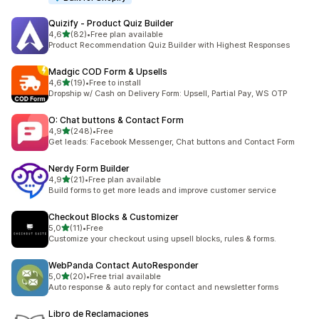
Quizify ‑ Product Quiz Builder
de 5 estrelas
4,6
(82)
•
Free plan available
82 total de avaliações
Product Recommendation Quiz Builder with Highest Responses
Madgic COD Form & Upsells
de 5 estrelas
4,6
(19)
•
Free to install
19 total de avaliações
Dropship w/ Cash on Delivery Form: Upsell, Partial Pay, WS OTP
O: Chat buttons & Contact Form
de 5 estrelas
4,9
(248)
•
Free
248 total de avaliações
Get leads: Facebook Messenger, Chat buttons and Contact Form
Nerdy Form Builder
de 5 estrelas
4,9
(21)
•
Free plan available
21 total de avaliações
Build forms to get more leads and improve customer service
Checkout Blocks & Customizer
de 5 estrelas
5,0
(11)
•
Free
11 total de avaliações
Customize your checkout using upsell blocks, rules & forms.
WebPanda Contact AutoResponder
de 5 estrelas
5,0
(20)
•
Free trial available
20 total de avaliações
Auto response & auto reply for contact and newsletter forms
Libro de Reclamaciones