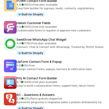
POWR Contact Form Builder
de 5 estrelas
4,6
(662)
•
Free plan available
662 total de avaliações
Easy form builder for signups, leads, contacts, registrations.
Built for Shopify
Helium Customer Fields
de 5 estrelas
4,6
(305)
•
Free trial available
305 total de avaliações
Customizable forms to register or approve new customers
SeedGrow WhatsApp Chat Widget
de 5 estrelas
4,9
(119)
•
Free plan available
119 total de avaliações
Connect, Chat & Convert with WhatsApp. Trusted by 15000 Stores
Built for Shopify
UpForm Contact Form & Popup
de 5 estrelas
4,5
(9)
•
Free
9 total de avaliações
Design contact forms, popups, banners & notification bars
Pify AI Contact Form Builder
de 5 estrelas
4,7
(468)
•
Free plan available
468 total de avaliações
Easy to build customization forms, support form, return forms
AC ‑ Questions & Answers
de 5 estrelas
5,0
(25)
•
Plano gratuito disponível
25 total de avaliações
Apresente perguntas e respostas sobre o produto diretamente na
Built for Shopify