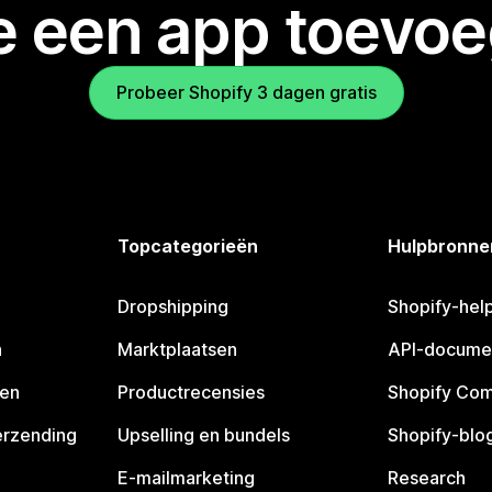
je een app toevo
Probeer Shopify 3 dagen gratis
Topcategorieën
Hulpbronne
Dropshipping
Shopify-hel
n
Marktplaatsen
API-docume
pen
Productrecensies
Shopify Co
erzending
Upselling en bundels
Shopify-blo
E-mailmarketing
Research