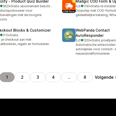
izify ‑ Product Quiz Builder
Madgic COD Form & Up
van 5 sterren
van 5 sterren
(82)
•
Gratis abonnement beschikbaar
4,6
(19)
•
Gratis te installe
recensies in totaal
19 recensies in totaal
ductquizbouwer voor
Dropship met COD-formulie
bevelingen met de hoogste
gedeeltelijke betaling, 
spons
eckout Blocks & Customizer
WebPanda Contact
van 5 sterren
(11)
•
Gratis
AutoResponder
recensies in totaal
 je checkout aan met
van 5 sterren
5,0
(20)
•
20 recensies in totaal
ellblokken, regels en formulieren.
Automatische antwoorden
autoreplies voor contact- 
nieuwsbriefformulieren
Volgende
1
2
3
4
…
8