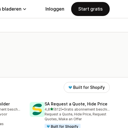
 bladeren
Inloggen
Start gratis
Built for Shopify
ilder
SA Request a Quote, Hide Price
van 5 sterren
Gratis abonnement beschikbaar
4,8
(612)
•
Gratis abonnement beschikbaar
612 recensies in totaal
voor
Request a Quote, Hide Price, Request
Quotes, Make an Offer
tes
Built for Shopify