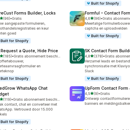
Built for Shopify
reCust Forms Builder, Locks
Formful – Contact For
van 5 sterren
van 5 sterren
(96)
•
Gratis
4,6
(96)
•
recensies in totaal
96 recensies in totaal
w aangepaste formulieren,
Meertalige formulierbouwe
othandelsregistraties en keur
captcha en uploadvelden
nten goed
Built for Shopify
Built for Shopify
 Request a Quote, Hide Price
SK Contact Form Build
van 5 sterren
van 5 sterren
(185)
•
Gratis abonnement beschikbaar
4,8
(378)
•
 recensies in totaal
378 recensies in totaal
offertebouwer,
Verzamel leads en bestand
erteaanvraagformulier en
synchronisatie met Klaviyo
erteknop
Slack
Built for Shopify
Built for Shopify
edGrow WhatsApp Chat
UpForm Contact Form
van 5 sterren
dget
4,5
(9)
•
Gratis
9 recensies in totaal
Ontwerp contactformuliere
van 5 sterren
(119)
•
Gratis abonnement beschikbaar
 recensies in totaal
banners en meldingsbalke
k contact, chat en converteer met
tsApp. Vertrouwd door 15.000
kels
Built for Shopify