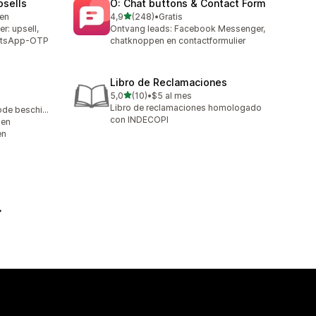
sells
O: Chat buttons & Contact Form
van 5 sterren
ren
4,9
(248)
•
Gratis
248 recensies in totaal
r: upsell,
Ontvang leads: Facebook Messenger,
WhatsApp-OTP
chatknoppen en contactformulier
Libro de Reclamaciones
van 5 sterren
5,0
(10)
•
$5 al mes
10 recensies in totaal
Libro de reclamaciones homologado
Gratis proefperiode beschikbaar
con INDECOPI
 en
en