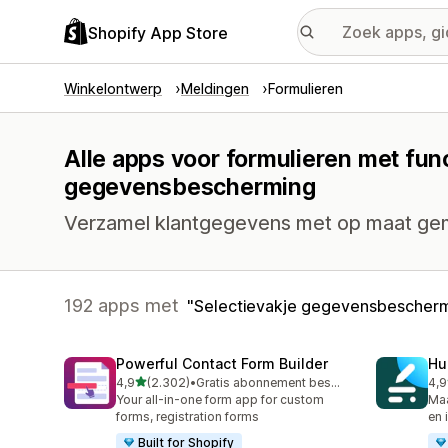
Shopify App Store
Winkelontwerp
Meldingen
Formulieren
Alle apps voor formulieren met fun
gegevensbescherming
Verzamel klantgegevens met op maat gem
192 apps met
Selectievakje gegevensbescher
Powerful Contact Form Builder
Hu
van 5 sterren
4,9
(2.302)
•
Gratis abonnement beschikbaar
4,9
2302 recensies in totaal
188
Your all-in-one form app for custom
Maa
forms, registration forms
en 
Built for Shopify