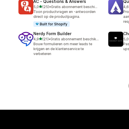
AC ‑ Questions & Answers
Qu
van 5 sterren
5,0
(25)
•
Gratis abonnement beschikbaar
4,6
25 recensies in totaal
82 
Toon productvragen en -antwoorden
Pro
direct op de productpagina.
aan
re
Built for Shopify
Nerdy Form Builder
Ch
van 5 sterren
4,9
(21)
•
Gratis abonnement beschikbaar
5,0
21 recensies in totaal
11 
Bouw formulieren om meer leads te
Pas
krijgen en de klantenservice te
ups
verbeteren