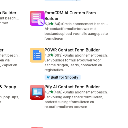
m Builder
FormCRM AI Custom Form
Gratis abonnement beschikbaar
Builder
r met
van 5 sterren
5,0
(64)
•
Gratis abonnement beschikbaar
64 recensies in totaal
AI-contactformulierbouwer met
bestandsupload voor alle aangepaste
formulieren
er
POWR Contact Form Builder
van 5 sterren
Gratis abonnement beschikbaar
4,6
(663)
•
Gratis abonnement beschikbaar
663 recensies in totaal
en via
Eenvoudige formulierbouwer voor
, Zapier en
aanmeldingen, leads, contacten en
registraties.
Built for Shopify
 & Popup
Pify AI Contact Form Builder
van 5 sterren
4,7
(468)
•
Gratis abonnement beschikbaar
468 recensies in totaal
n, pop-ups,
Eenvoudig aanpasbare formulieren,
n
ondersteuningsformulieren en
retourformulieren bouwen