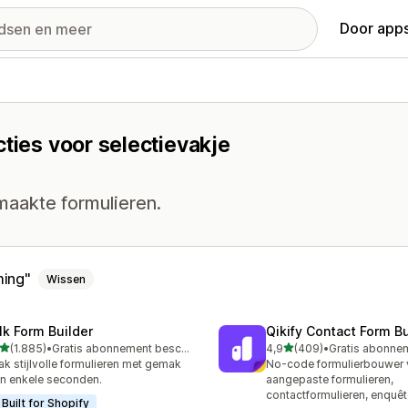
Door apps
cties voor selectievakje
aakte formulieren.
ming
Wissen
lk Form Builder
Qikify Contact Form Bu
van 5 sterren
van 5 sterren
(1.885)
•
Gratis abonnement beschikbaar
4,9
(409)
•
5 recensies in totaal
409 recensies in totaal
k stijlvolle formulieren met gemak
No-code formulierbouwer 
in enkele seconden.
aangepaste formulieren,
contactformulieren, enquê
Built for Shopify