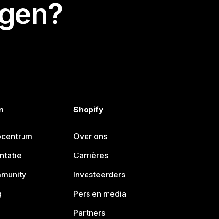
egen?
n
Shopify
pcentrum
Over ons
ntatie
Carrières
mmunity
Investeerders
g
Pers en media
Partners