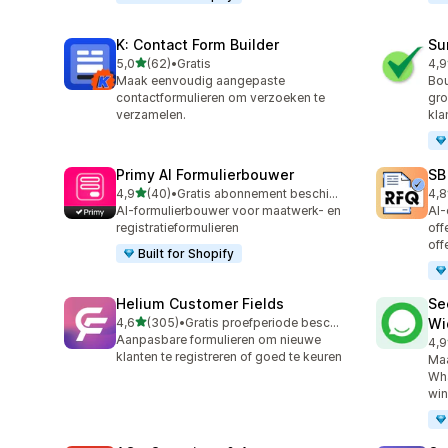
K: Contact Form Builder
Su
van 5 sterren
5,0
(62)
•
Gratis
4,9
62 recensies in totaal
96 
Maak eenvoudig aangepaste
Bou
contactformulieren om verzoeken te
gro
verzamelen.
kla
Primy AI Formulierbouwer
SB
van 5 sterren
4,9
(40)
•
Gratis abonnement beschikbaar
4,8
40 recensies in totaal
185
AI-formulierbouwer voor maatwerk- en
AI-
registratieformulieren
off
off
Built for Shopify
Helium Customer Fields
Se
van 5 sterren
4,6
(305)
•
Gratis proefperiode beschikbaar
Wi
305 recensies in totaal
Aanpasbare formulieren om nieuwe
4,9
119
klanten te registreren of goed te keuren
Maa
Wha
win