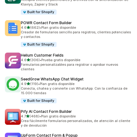
Klaviyo, Zapier y Slack
Built for Shopify
POWR Contact Form Builder
de 5 estrellas
4.6
(662)
•
Plan gratis disponible
662 reseñas en total
Creador de formularios sencillo para registros, clientes potenciales
y contactos.
Built for Shopify
Helium Customer Fields
de 5 estrellas
4.6
(306)
•
Prueba gratis disponible
306 reseñas en total
Formularios personalizables para registrar o aprobar nuevos
clientes
SeedGrow WhatsApp Chat Widget
de 5 estrellas
4.9
(119)
•
Plan gratis disponible
119 reseñas en total
Conecta, chatea y convierte con WhatsApp. Con la confianza de
15.000 tiendas
Built for Shopify
Pify AI Contact Form Builder
de 5 estrellas
4.7
(468)
•
Plan gratis disponible
468 reseñas en total
Crea fácilmente formularios personalizados, de atención al cliente
y de devolución
UpForm Contact Form & Popup