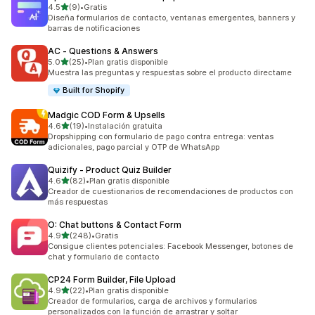
de 5 estrellas
4.5
(9)
•
Gratis
9 reseñas en total
Diseña formularios de contacto, ventanas emergentes, banners y
barras de notificaciones
AC ‑ Questions & Answers
de 5 estrellas
5.0
(25)
•
Plan gratis disponible
25 reseñas en total
Muestra las preguntas y respuestas sobre el producto directame
Built for Shopify
Madgic COD Form & Upsells
de 5 estrellas
4.6
(19)
•
Instalación gratuita
19 reseñas en total
Dropshipping con formulario de pago contra entrega: ventas
adicionales, pago parcial y OTP de WhatsApp
Quizify ‑ Product Quiz Builder
de 5 estrellas
4.6
(82)
•
Plan gratis disponible
82 reseñas en total
Creador de cuestionarios de recomendaciones de productos con
más respuestas
O: Chat buttons & Contact Form
de 5 estrellas
4.9
(248)
•
Gratis
248 reseñas en total
Consigue clientes potenciales: Facebook Messenger, botones de
chat y formulario de contacto
CP24 Form Builder, File Upload
de 5 estrellas
4.9
(22)
•
Plan gratis disponible
22 reseñas en total
Creador de formularios, carga de archivos y formularios
personalizados con la función de arrastrar y soltar