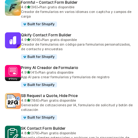
Formful – Contact Form Builder
de 5 estrellas
4.6
(96)
•
Plan gratis disponible
96 reseñas en total
Creador de formularios en varios idiomas con captcha y campos de
carga
Built for Shopify
Qikify Contact Form Builder
de 5 estrellas
4.9
(409)
•
Plan gratis disponible
409 reseñas en total
Creador de formularios sin código para formularios personalizados,
de contacto y encuestas
Built for Shopify
Primy AI Creador de Formulario
de 5 estrellas
4.9
(41)
•
Plan gratis disponible
41 reseñas en total
App AI para crear formularios y formularios de registro
Built for Shopify
SB Request a Quote, Hide Price
de 5 estrellas
4.8
(186)
•
Plan gratis disponible
186 reseñas en total
Generador de cotizaciones por IA, formulario de solicitud y botón de
cotización
Built for Shopify
SK Contact Form Builder
de 5 estrellas
4.8
(379)
•
Plan gratis disponible
379 reseñas en total
Recopila clientes potenciales y archivos con la sincronización de