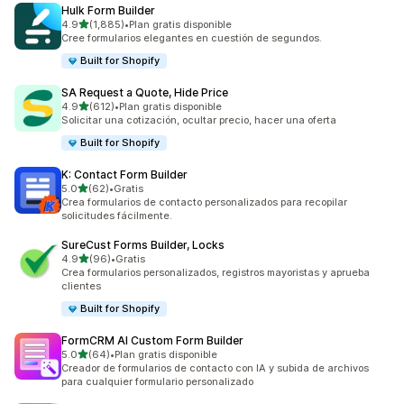
Hulk Form Builder
de 5 estrellas
4.9
(1,885)
•
Plan gratis disponible
1885 reseñas en total
Cree formularios elegantes en cuestión de segundos.
Built for Shopify
SA Request a Quote, Hide Price
de 5 estrellas
4.9
(612)
•
Plan gratis disponible
612 reseñas en total
Solicitar una cotización, ocultar precio, hacer una oferta
Built for Shopify
K: Contact Form Builder
de 5 estrellas
5.0
(62)
•
Gratis
62 reseñas en total
Crea formularios de contacto personalizados para recopilar
solicitudes fácilmente.
SureCust Forms Builder, Locks
de 5 estrellas
4.9
(96)
•
Gratis
96 reseñas en total
Crea formularios personalizados, registros mayoristas y aprueba
clientes
Built for Shopify
FormCRM AI Custom Form Builder
de 5 estrellas
5.0
(64)
•
Plan gratis disponible
64 reseñas en total
Creador de formularios de contacto con IA y subida de archivos
para cualquier formulario personalizado