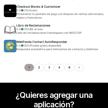
Checkout Blocks & Customizer
de 5 estrellas
5.0
(11)
•
Gratis
11 reseñas en total
Personaliza tu pantalla de pago con bloques de ventas adicionales,
reglas y formularios.
Libro de Reclamaciones
de 5 estrellas
5.0
(10)
•
$5 al mes
10 reseñas en total
Libro de reclamaciones homologado con INDECOPI
WebPanda Contact AutoResponder
de 5 estrellas
5.0
(20)
•
Prueba gratis disponible
20 reseñas en total
Respuesta automática para formularios de contacto y boletines
1
2
3
4
8
¿Quieres agregar una
aplicación?