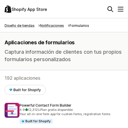
Shopify App Store
Diseño de tiendas
Notificaciones
Formularios
Aplicaciones de formularios
Captura información de clientes con tus propios
formularios personalizados
192 aplicaciones
Built for Shopify
Powerful Contact Form Builder
de 5 estrellas
4.9
(2,312)
•
Plan gratis disponible
2312 reseñas en total
Your all-in-one form app for custom forms, registration forms
Built for Shopify