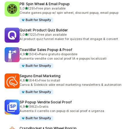
PB: Spin Wheel & Email Popup
stelle su 5
5,0
(29)
•
Free plan available
29 recensioni totali
Create games popup w/ spin wheel, discount popup, email popup
Built for Shopify
Quizell: Product Quiz Builder
stelle su 5
5,0
(122)
•
Free plan available
122 recensioni totali
AI product quiz funnel maker for quizzes that engage & convert
ToastiBar Sales Popup & Proof
stelle su 5
4,9
(504)
•
Piano gratuito disponibile
504 recensioni totali
Aumenta vendite con social proof IA e popups localizzati
Built for Shopify
Seguno Email Marketing
stelle su 5
4,8
(644)
•
Free to install
644 recensioni totali
Canva & Sidekick-able email marketing newsletters & automation
Built for Shopify
SP Popup Vendite Social Proof
stelle su 5
4,9
(982)
•
Gratis
982 recensioni totali
Aumenta il carrello con popup di social proof e urgenza
Built for Shopify
CrazyRocket • Spin Wheel PopUp