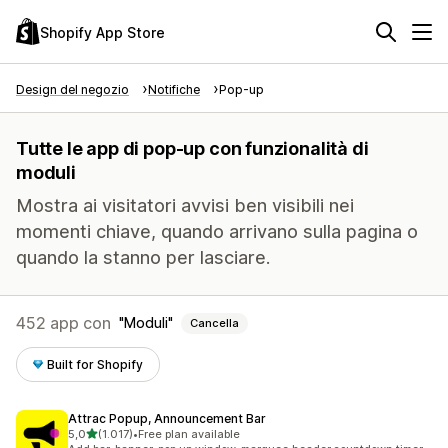
Shopify App Store
Design del negozio
Notifiche
Pop-up
Tutte le app di pop-up con funzionalità di
moduli
Mostra ai visitatori avvisi ben visibili nei
momenti chiave, quando arrivano sulla pagina o
quando la stanno per lasciare.
452 app con
Moduli
Cancella
Built for Shopify
Attrac Popup, Announcement Bar
stelle su 5
5,0
(1.017)
•
Free plan available
1017 recensioni totali