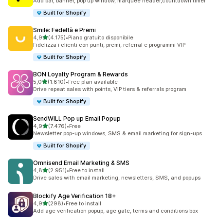
Add bar, banner, pop up window, marquee header,countdown timer
Built for Shopify
Smile: Fedeltà e Premi
stelle su 5
4,9
(4.175)
•
Piano gratuito disponibile
4175 recensioni totali
Fidelizza i clienti con punti, premi, referral e programmi VIP
Built for Shopify
BON Loyalty Program & Rewards
stelle su 5
5,0
(1.810)
•
Free plan available
1810 recensioni totali
Drive repeat sales with points, VIP tiers & referrals program
Built for Shopify
SendWILL Pop up Email Popup
stelle su 5
4,9
(7.476)
•
Free
7476 recensioni totali
Newsletter pop-up windows, SMS & email marketing for sign-ups
Built for Shopify
Omnisend Email Marketing & SMS
stelle su 5
4,8
(2.951)
•
Free to install
2951 recensioni totali
Drive sales with email marketing, newsletters, SMS, and popups
Blockify Age Verification 18+
stelle su 5
4,9
(298)
•
Free to install
298 recensioni totali
Add age verification popup, age gate, terms and conditions box