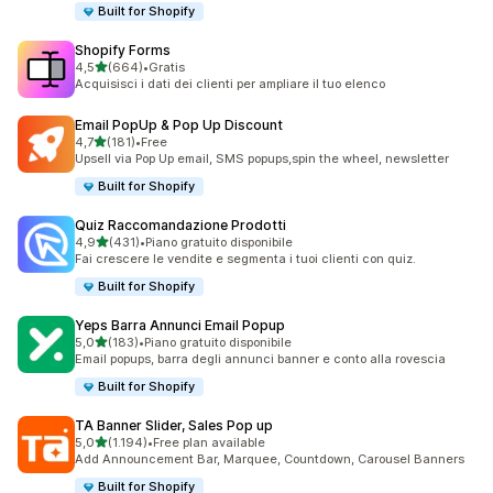
Built for Shopify
Shopify Forms
stelle su 5
4,5
(664)
•
Gratis
664 recensioni totali
Acquisisci i dati dei clienti per ampliare il tuo elenco
Email PopUp & Pop Up Discount
stelle su 5
4,7
(181)
•
Free
181 recensioni totali
Upsell via Pop Up email, SMS popups,spin the wheel, newsletter
Built for Shopify
Quiz Raccomandazione Prodotti
stelle su 5
4,9
(431)
•
Piano gratuito disponibile
431 recensioni totali
Fai crescere le vendite e segmenta i tuoi clienti con quiz.
Built for Shopify
Yeps Barra Annunci Email Popup
stelle su 5
5,0
(183)
•
Piano gratuito disponibile
183 recensioni totali
Email popups, barra degli annunci banner e conto alla rovescia
Built for Shopify
TA Banner Slider, Sales Pop up
stelle su 5
5,0
(1.194)
•
Free plan available
1194 recensioni totali
Add Announcement Bar, Marquee, Countdown, Carousel Banners
Built for Shopify