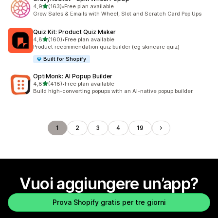
stelle su 5
4,9
(163)
•
Free plan available
163 recensioni totali
Grow Sales & Emails with Wheel, Slot and Scratch Card Pop Ups
Quiz Kit: Product Quiz Maker
stelle su 5
4,8
(160)
•
Free plan available
160 recensioni totali
Product recommendation quiz builder (eg skincare quiz)
Built for Shopify
OptiMonk: AI Popup Builder
stelle su 5
4,8
(418)
•
Free plan available
418 recensioni totali
Build high-converting popups with an AI-native popup builder.
1
2
3
4
19
Vuoi aggiungere un’app?
Prova Shopify gratis per tre giorni