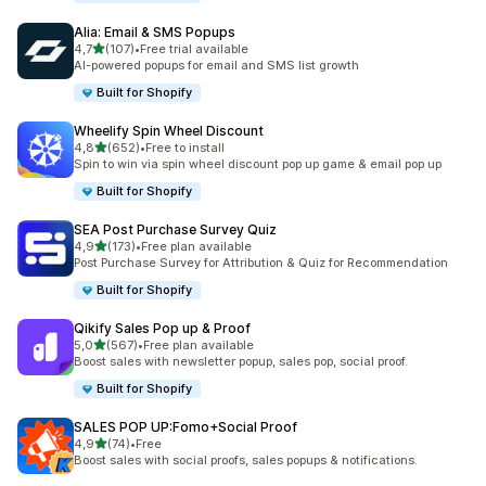
Alia: Email & SMS Popups
stelle su 5
4,7
(107)
•
Free trial available
107 recensioni totali
AI-powered popups for email and SMS list growth
Built for Shopify
Wheelify Spin Wheel Discount
stelle su 5
4,8
(652)
•
Free to install
652 recensioni totali
Spin to win via spin wheel discount pop up game & email pop up
Built for Shopify
SEA Post Purchase Survey Quiz
stelle su 5
4,9
(173)
•
Free plan available
173 recensioni totali
Post Purchase Survey for Attribution & Quiz for Recommendation
Built for Shopify
Qikify Sales Pop up & Proof
stelle su 5
5,0
(567)
•
Free plan available
567 recensioni totali
Boost sales with newsletter popup, sales pop, social proof.
Built for Shopify
SALES POP UP:Fomo+Social Proof
stelle su 5
4,9
(74)
•
Free
74 recensioni totali
Boost sales with social proofs, sales popups & notifications.