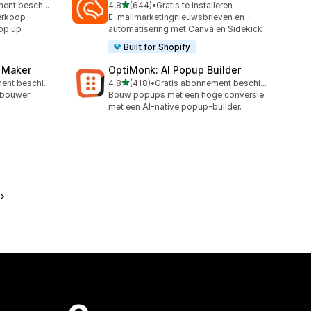
van 5 sterren
Gratis abonnement beschikbaar
4,8
(644)
•
Gratis te installeren
644 recensies in totaal
erkoop
E-mailmarketingnieuwsbrieven en -
op up
automatisering met Canva en Sidekick
Built for Shopify
z Maker
OptiMonk: AI Popup Builder
van 5 sterren
Gratis abonnement beschikbaar
4,8
(418)
•
Gratis abonnement beschikbaar
418 recensies in totaal
-bouwer
Bouw popups met een hoge conversie
met een AI-native popup-builder.