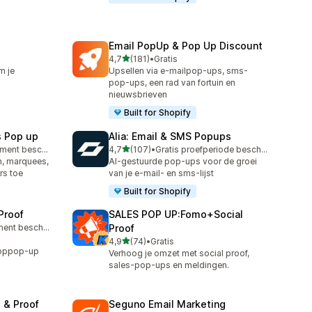
Email PopUp & Pop Up Discount
van 5 sterren
4,7
(181)
•
Gratis
181 recensies in totaal
m je
Upsellen via e-mailpop-ups, sms-
pop-ups, een rad van fortuin en
nieuwsbrieven
Built for Shopify
s Pop up
Alia: Email & SMS Popups
van 5 sterren
Gratis abonnement beschikbaar
4,7
(107)
•
Gratis proefperiode beschikbaar
107 recensies in totaal
, marquees,
AI-gestuurde pop-ups voor de groei
rs toe
van je e-mail- en sms-lijst
Built for Shopify
Proof
SALES POP UP:Fomo+Social
Gratis abonnement beschikbaar
Proof
van 5 sterren
4,9
(74)
•
Gratis
74 recensies in totaal
ooppop-up
Verhoog je omzet met social proof,
sales-pop-ups en meldingen.
 & Proof
Seguno Email Marketing