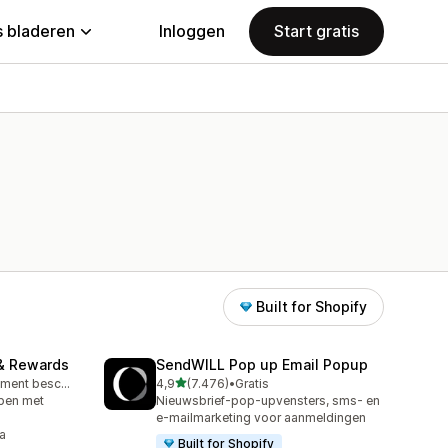
 bladeren
Inloggen
Start gratis
Built for Shopify
& Rewards
SendWILL Pop up Email Popup
van 5 sterren
Gratis abonnement beschikbaar
4,9
(7.476)
•
Gratis
7476 recensies in totaal
open met
Nieuwsbrief-pop-upvensters, sms- en
e-mailmarketing voor aanmeldingen
a
Built for Shopify