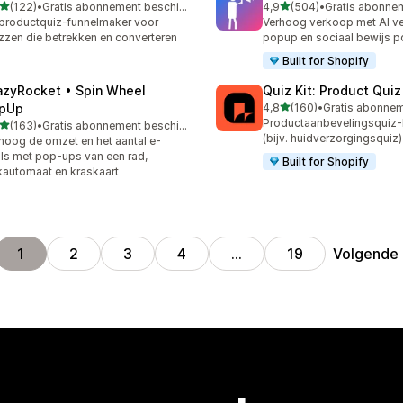
van 5 sterren
van 5 sterren
(122)
•
Gratis abonnement beschikbaar
4,9
(504)
•
 recensies in totaal
504 recensies in totaal
productquiz-funnelmaker voor
Verhoog verkoop met AI v
zzen die betrekken en converteren
popup en sociaal bewijs p
Built for Shopify
azyRocket • Spin Wheel
Quiz Kit: Product Qui
van 5 sterren
pUp
4,8
(160)
•
160 recensies in totaal
Productaanbevelingsquiz
van 5 sterren
(163)
•
Gratis abonnement beschikbaar
 recensies in totaal
(bijv. huidverzorgingsquiz)
hoog de omzet en het aantal e-
ls met pop-ups van een rad,
Built for Shopify
automaat en kraskaart
Volgende
1
2
3
4
…
19