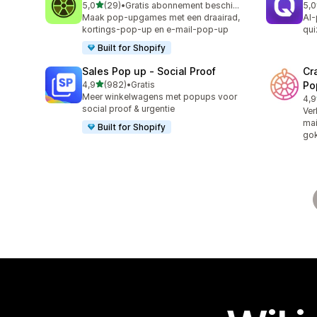
van 5 sterren
5,0
(29)
•
Gratis abonnement beschikbaar
5,0
29 recensies in totaal
122
Maak pop-upgames met een draairad,
AI-
kortings-pop-up en e-mail-pop-up
qui
Built for Shopify
Sales Pop up ‑ Social Proof
Cr
van 5 sterren
4,9
(982)
•
Gratis
Po
982 recensies in totaal
Meer winkelwagens met popups voor
4,9
163
social proof & urgentie
Ver
mai
Built for Shopify
gok