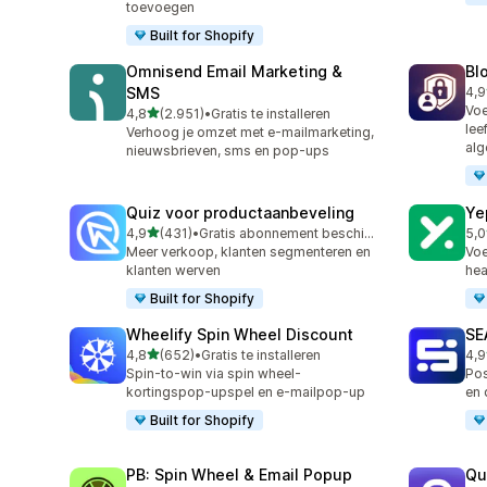
toevoegen
Built for Shopify
Omnisend Email Marketing &
Bl
SMS
4,9
298
Voe
van 5 sterren
4,8
(2.951)
•
Gratis te installeren
2951 recensies in totaal
lee
Verhoog je omzet met e-mailmarketing,
alg
nieuwsbrieven, sms en pop-ups
Quiz voor productaanbeveling
Ye
van 5 sterren
4,9
(431)
•
Gratis abonnement beschikbaar
5,0
431 recensies in totaal
183
Meer verkoop, klanten segmenteren en
Voe
klanten werven
hea
Built for Shopify
Wheelify Spin Wheel Discount
SE
van 5 sterren
4,8
(652)
•
Gratis te installeren
4,9
652 recensies in totaal
173
Spin-to-win via spin wheel-
Pos
kortingspop-upspel en e-mailpop-up
en 
Built for Shopify
PB: Spin Wheel & Email Popup
Qu