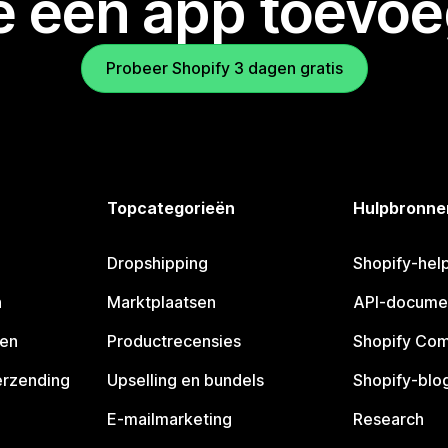
je een app toevo
Probeer Shopify 3 dagen gratis
Topcategorieën
Hulpbronne
Dropshipping
Shopify-hel
n
Marktplaatsen
API-docume
pen
Productrecensies
Shopify Co
erzending
Upselling en bundels
Shopify-blo
E-mailmarketing
Research