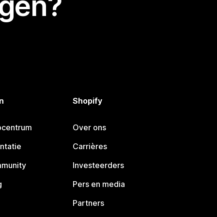
egen?
n
Shopify
pcentrum
Over ons
ntatie
Carrières
mmunity
Investeerders
g
Pers en media
Partners