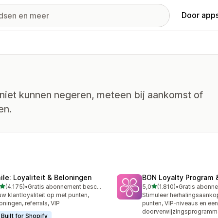
Door apps
 niet kunnen negeren, meteen bij aankomst of
en.
ile: Loyaliteit & Beloningen
BON Loyalty Program 
van 5 sterren
van 5 sterren
(4.175)
•
Gratis abonnement beschikbaar
5,0
(1.810)
•
5 recensies in totaal
1810 recensies in totaal
w klantloyaliteit op met punten,
Stimuleer herhalingsaank
oningen, referrals, VIP
punten, VIP-niveaus en een
doorverwijzingsprogramm
Built for Shopify