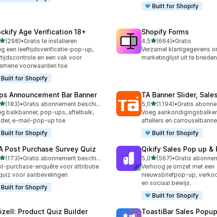
Built for Shopify
ockify Age Verification 18+
Shopify Forms
van 5 sterren
van 5 sterren
(298)
•
Gratis te installeren
4,5
(664)
•
Gratis
 recensies in totaal
664 recensies in totaal
g een leeftijdsverificatie-pop-up,
Verzamel klantgegevens o
ftijdscontrole en een vak voor
marketinglijst uit te breiden
emene voorwaarden toe
Built for Shopify
ps Announcement Bar Banner
TA Banner Slider, Sale
van 5 sterren
van 5 sterren
(183)
•
Gratis abonnement beschikbaar
5,0
(1.194)
•
 recensies in totaal
1194 recensies in totaal
g balkbanner, pop-ups, aftelbalk,
Voeg aankondigingsbalken
der, e-mail-pop-up toe
aftellers en carrouselbanne
Built for Shopify
Built for Shopify
A Post Purchase Survey Quiz
Qikify Sales Pop up & 
van 5 sterren
van 5 sterren
(173)
•
Gratis abonnement beschikbaar
5,0
(567)
•
 recensies in totaal
567 recensies in totaal
t-purchase-enquête voor attributie
Verhoog je omzet met een
quiz voor aanbevelingen
nieuwsbriefpop-up, verk
en sociaal bewijs.
Built for Shopify
Built for Shopify
izell: Product Quiz Builder
ToastiBar Sales Popup