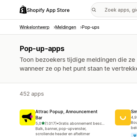
Shopify App Store
Winkelontwerp
Meldingen
Pop-ups
Pop-up-apps
Toon bezoekers tijdige meldingen die ze
wanneer ze op het punt staan te vertrekk
452 apps
Attrac Popup, Announcement
Sm
Bar
4,9
417
Bou
van 5 sterren
5,0
(1.017)
•
Gratis abonnement beschikbaar
1017 recensies in totaal
bel
Balk, banner, pop-upvenster,
scrollende header en afteltimer