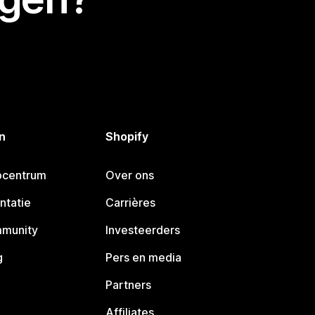
n
Shopify
pcentrum
Over ons
ntatie
Carrières
mmunity
Investeerders
g
Pers en media
Partners
Affiliates