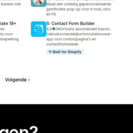
215 recensies in totaal
e klanten met
Maak een volledig gepersonaliseerde
gamificatie-pop-up voor e-mail, sms
en FB
Gate 18+
S: Contact Form Builder
van 5 sterren
ren
4,9
(96)
•
Gratis abonnement beschikbaar
96 recensies in totaal
ols voor
Gebruiksvriendelijke formulierbouwer-
jdsbeperking
app voor contactpagina's en
contactformulieren
Built for Shopify
Volgende
egen?