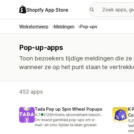
Shopify App Store
Winkelontwerp
Meldingen
Pop-ups
Pop-up-apps
Toon bezoekers tijdige meldingen die ze
wanneer ze op het punt staan te vertrekk
452 apps
Tada Pop up Spin Wheel Popups
K:
van 5 sterren
4,7
(129)
•
Gratis abonnement beschikbaar
Co
129 recensies in totaal
On-brand gamified pop-ups om e-
5,0
37 
mail- en sms-lijsten te laten groeien
Ver
sli