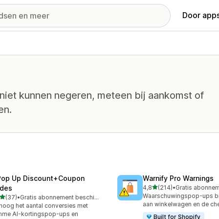
Door apps
 niet kunnen negeren, meteen bij aankomst of
en.
Pop Up Discount+Coupon
Warnify Pro Warnings
van 5 sterren
des
4,8
(214)
•
214 recensies in totaal
Waarschuwingspop-ups bi
van 5 sterren
(37)
•
Gratis abonnement beschikbaar
recensies in totaal
aan winkelwagen en de ch
hoog het aantal conversies met
mme AI-kortingspop-ups en
Built for Shopify