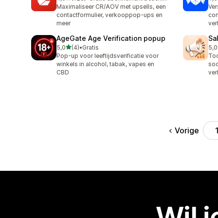
128 recensies in totaal
147
Maximaliseer CR/AOV met upsells, een
Ver
contactformulier, verkooppop-ups en
con
meer
ve
AgeGate Age Verification popup
Sa
van 5 sterren
5,0
(4)
•
Gratis
5,0
4 recensies in totaal
2 r
Pop-up voor leeftijdsverificatie voor
Too
winkels in alcohol, tabak, vapes en
soc
CBD
ve
Vorige
Wil 