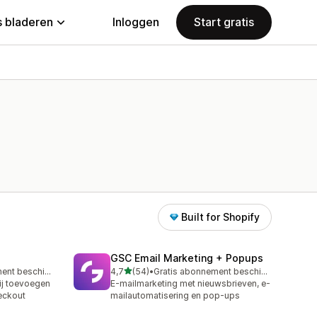
 bladeren
Inloggen
Start gratis
Built for Shopify
GSC Email Marketing + Popups
van 5 sterren
Gratis abonnement beschikbaar
4,7
(54)
•
Gratis abonnement beschikbaar
54 recensies in totaal
j toevoegen
E-mailmarketing met nieuwsbrieven, e-
eckout
mailautomatisering en pop-ups