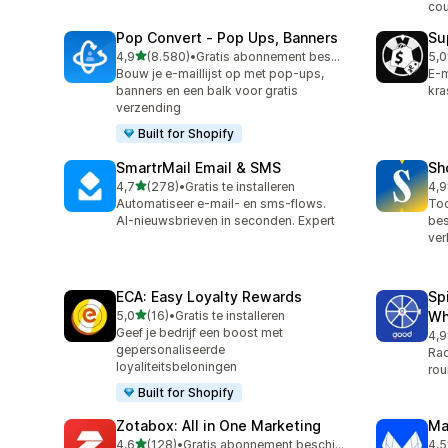
co
Pop Convert ‑ Pop Ups, Banners
Su
van 5 sterren
4,9
(8.580)
•
Gratis abonnement beschikbaar
5,0
8580 recensies in totaal
2 r
Bouw je e-maillijst op met pop-ups,
E-m
banners en een balk voor gratis
kra
verzending
Built for Shopify
SmartrMail Email & SMS
Sh
van 5 sterren
4,7
(278)
•
Gratis te installeren
4,9
278 recensies in totaal
81 
Automatiseer e-mail- en sms-flows.
Too
AI-nieuwsbrieven in seconden. Expert
bes
ver
ECA: Easy Loyalty Rewards
Sp
van 5 sterren
5,0
(16)
•
Gratis te installeren
Wh
16 recensies in totaal
Geef je bedrijf een boost met
4,9
31 
gepersonaliseerde
Rad
loyaliteitsbeloningen
rou
Built for Shopify
Zotabox: All in One Marketing
Ma
van 5 sterren
4,6
(128)
•
Gratis abonnement beschikbaar
4,5