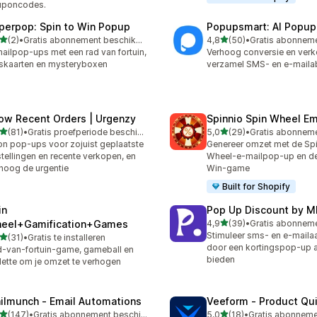
uponcodes.
perpop: Spin to Win Popup
Popupsmart: AI Popup,
van 5 sterren
van 5 sterren
(2)
•
Gratis abonnement beschikbaar
4,8
(50)
•
ecensies in totaal
50 recensies in totaal
ailpop-ups met een rad van fortuin,
Verhoog conversie en ver
skaarten en mysteryboxen
verzamel SMS- en e-mail
ow Recent Orders | Urgenzy
Spinnio Spin Wheel E
van 5 sterren
van 5 sterren
(81)
•
Gratis proefperiode beschikbaar
5,0
(29)
•
recensies in totaal
29 recensies in totaal
n pop-ups voor zojuist geplaatste
Genereer omzet met de Sp
tellingen en recente verkopen, en
Wheel-e-mailpop-up en de
hoog de urgentie
Win-game
Built for Shopify
in
Pop Up Discount by M
van 5 sterren
eel+Gamification+Games
4,9
(39)
•
39 recensies in totaal
Stimuleer sms- en e-mail
van 5 sterren
(31)
•
Gratis te installeren
recensies in totaal
door een kortingspop-up a
-van-fortuin-game, gameball en
bieden
lette om je omzet te verhogen
ilmunch ‑ Email Automations
Veeform ‑ Product Qui
van 5 sterren
van 5 sterren
(147)
•
Gratis abonnement beschikbaar
5,0
(18)
•