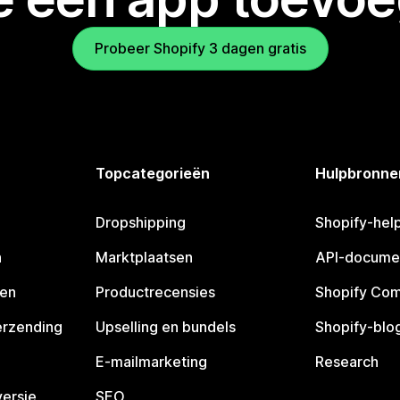
Probeer Shopify 3 dagen gratis
Topcategorieën
Hulpbronne
Dropshipping
Shopify-hel
n
Marktplaatsen
API-docume
pen
Productrecensies
Shopify Co
erzending
Upselling en bundels
Shopify-blo
E-mailmarketing
Research
ersie
SEO