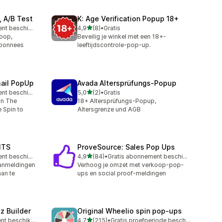
 A/B Test
K: Age Verification Popup 18+
van 5 sterren
Gratis abonnement beschikbaar
4,9
(8)
•
Gratis
8 recensies in totaal
koop,
Beveilig je winkel met een 18+-
abonnees
leeftijdscontrole-pop-up.
mail PopUp
Avada Altersprüfungs‑Popup
van 5 sterren
Gratis abonnement beschikbaar
5,0
(2)
•
Gratis
2 recensies in totaal
in The
18+ Altersprüfungs-Popup,
 Spin to
Altersgrenze und AGB
ITS
ProveSource: Sales Pop Ups
van 5 sterren
Gratis abonnement beschikbaar
4,9
(84)
•
Gratis abonnement beschikbaar
84 recensies in totaal
aanmeldingen
Verhoog je omzet met verkoop-pop-
an te
ups en social proof-meldingen
z Builder
Original Wheelio spin pop‑ups
van 5 sterren
Gratis abonnement beschikbaar
4,7
(215)
•
Gratis proefperiode beschikbaar