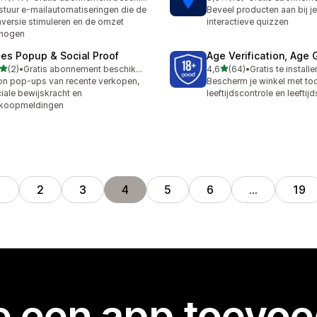
 recensies in totaal
18 recensies in totaal
stuur e-mailautomatiseringen die de
Beveel producten aan bij j
versie stimuleren en de omzet
interactieve quizzen
rhogen
les Popup & Social Proof
Age Verification, Age 
van 5 sterren
van 5 sterren
(2)
•
Gratis abonnement beschikbaar
4,6
(64)
•
Gratis te installe
ecensies in totaal
64 recensies in totaal
n pop-ups van recente verkopen,
Bescherm je winkel met to
iale bewijskracht en
leeftijdscontrole en leefti
rkoopmeldingen
1
2
3
4
5
6
…
19
je een app toevo