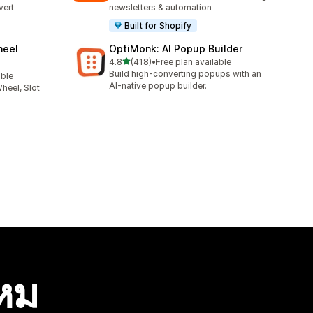
vert
newsletters & automation
Built for Shopify
heel
OptiMonk: AI Popup Builder
เต็ม 5 ดาว
4.8
(418)
•
Free plan available
ทั้งหมด 418 รีวิว
Build high-converting popups with an
able
AI-native popup builder.
heel, Slot
ไหม