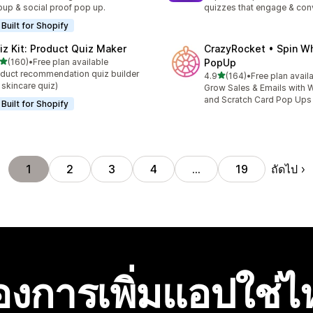
up & social proof pop up.
quizzes that engage & con
Built for Shopify
iz Kit: Product Quiz Maker
CrazyRocket • Spin W
เต็ม 5 ดาว
(160)
•
Free plan available
PopUp
หมด 160 รีวิว
duct recommendation quiz builder
เต็ม 5 ดาว
4.9
(164)
•
Free plan avail
ทั้งหมด 164 รีวิว
 skincare quiz)
Grow Sales & Emails with W
and Scratch Card Pop Ups
Built for Shopify
ถัดไป
1
2
3
4
…
19
องการเพิ่มแอปใช่