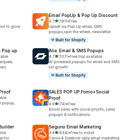
Email PopUp & Pop Up Discount
เต็ม 5 ดาว
4.7
(181)
•
Free
ทั้งหมด 181 รีวิว
ion to grow
Upsell via Pop Up email, SMS
popups,spin the wheel, newsletter
Built for Shopify
s Pop up
Alia: Email & SMS Popups
เต็ม 5 ดาว
lable
4.7
(107)
•
Free trial available
ทั้งหมด 107 รีวิว
arquee,
AI-powered popups for email and SMS
ners
list growth
Built for Shopify
Proof
SALES POP UP:Fomo+Social
able
Proof
r popup,
เต็ม 5 ดาว
4.9
(74)
•
Free
ทั้งหมด 74 รีวิว
Boost sales with social proofs, sales
popups & notifications.
Builder
Seguno Email Marketing
เต็ม 5 ดาว
able
4.8
(644)
•
Free to install
ทั้งหมด 644 รีวิว
er for
Canva & Sidekick-able email marketing