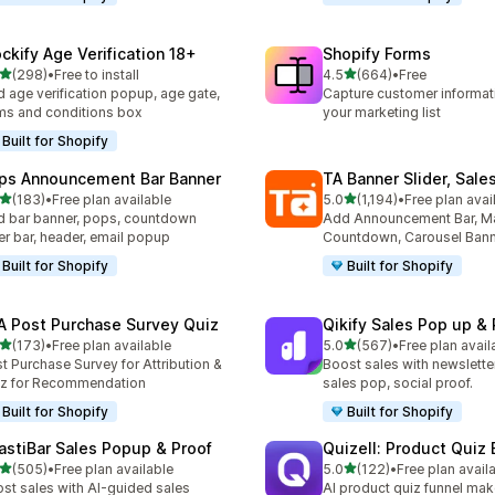
ockify Age Verification 18+
Shopify Forms
เต็ม 5 ดาว
เต็ม 5 ดาว
(298)
•
Free to install
4.5
(664)
•
Free
หมด 298 รีวิว
ทั้งหมด 664 รีวิว
 age verification popup, age gate,
Capture customer informat
ms and conditions box
your marketing list
Built for Shopify
ps Announcement Bar Banner
TA Banner Slider, Sale
เต็ม 5 ดาว
เต็ม 5 ดาว
(183)
•
Free plan available
5.0
(1,194)
•
Free plan avai
หมด 183 รีวิว
ทั้งหมด 1194 รีวิว
 bar banner, pops, countdown
Add Announcement Bar, M
er bar, header, email popup
Countdown, Carousel Ban
Built for Shopify
Built for Shopify
A Post Purchase Survey Quiz
Qikify Sales Pop up & 
เต็ม 5 ดาว
เต็ม 5 ดาว
(173)
•
Free plan available
5.0
(567)
•
Free plan avail
หมด 173 รีวิว
ทั้งหมด 567 รีวิว
t Purchase Survey for Attribution &
Boost sales with newslette
z for Recommendation
sales pop, social proof.
Built for Shopify
Built for Shopify
astiBar Sales Popup & Proof
Quizell: Product Quiz 
เต็ม 5 ดาว
เต็ม 5 ดาว
(505)
•
Free plan available
5.0
(122)
•
Free plan avail
หมด 505 รีวิว
ทั้งหมด 122 รีวิว
st sales with AI-guided sales
AI product quiz funnel mak