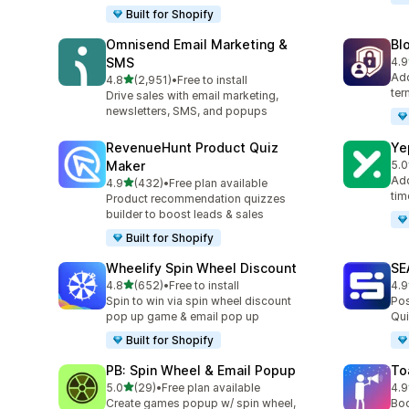
Built for Shopify
Omnisend Email Marketing &
Bl
SMS
4.9
ทั้ง
Add
เต็ม 5 ดาว
4.8
(2,951)
•
Free to install
ทั้งหมด 2951 รีวิว
ter
Drive sales with email marketing,
newsletters, SMS, and popups
RevenueHunt Product Quiz
Ye
Maker
5.0
ทั้ง
Add
เต็ม 5 ดาว
4.9
(432)
•
Free plan available
ทั้งหมด 432 รีวิว
tim
Product recommendation quizzes
builder to boost leads & sales
Built for Shopify
Wheelify Spin Wheel Discount
SE
เต็ม 5 ดาว
4.8
(652)
•
Free to install
4.9
ทั้งหมด 652 รีวิว
ทั้ง
Spin to win via spin wheel discount
Pos
pop up game & email pop up
Qui
Built for Shopify
PB: Spin Wheel & Email Popup
To
เต็ม 5 ดาว
5.0
(29)
•
Free plan available
4.9
ทั้งหมด 29 รีวิว
ทั้ง
Create games popup w/ spin wheel,
Boo