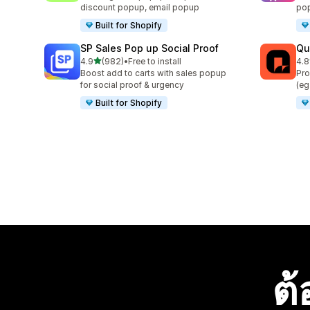
discount popup, email popup
pop
Built for Shopify
SP Sales Pop up Social Proof
Qu
เต็ม 5 ดาว
4.9
(982)
•
Free to install
4.8
ทั้งหมด 982 รีวิว
ทั้ง
Boost add to carts with sales popup
Pro
for social proof & urgency
(eg
Built for Shopify
ต้