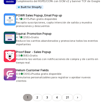
Cumplimiento del RGPD/CCPA con GCM v2 y banner TCF de Google
Built for Shopify
POWR Sales Popup, Email Pop up
de 5 estrellas
4.7
(417)
•
Plan gratis disponible
417 reseñas en total
Recopila suscripciones, capta intención de salida y muestra
promociones y descuentos
Squirai: Promotion Popup
de 5 estrellas
4.7
(258)
•
Gratis
258 reseñas en total
Reduce los carritos abandonados y promociona todos los eventos
importantes
Proof Bear ‑ Sales Popup
de 5 estrellas
3.9
(88)
•
Gratis
88 reseñas en total
Aumenta las ventas con notificaciones de compra y de carrito en
tiempo real.
Helium Customer Fields
de 5 estrellas
4.6
(305)
•
Prueba gratis disponible
305 reseñas en total
Formularios personalizables para registrar o aprobar nuevos
clientes
1
2
3
4
21