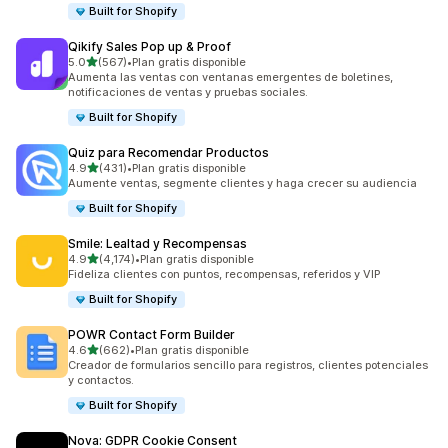
Built for Shopify
Qikify Sales Pop up & Proof
de 5 estrellas
5.0
(567)
•
Plan gratis disponible
567 reseñas en total
Aumenta las ventas con ventanas emergentes de boletines,
notificaciones de ventas y pruebas sociales.
Built for Shopify
Quiz para Recomendar Productos
de 5 estrellas
4.9
(431)
•
Plan gratis disponible
431 reseñas en total
Aumente ventas, segmente clientes y haga crecer su audiencia
Built for Shopify
Smile: Lealtad y Recompensas
de 5 estrellas
4.9
(4,174)
•
Plan gratis disponible
4174 reseñas en total
Fideliza clientes con puntos, recompensas, referidos y VIP
Built for Shopify
POWR Contact Form Builder
de 5 estrellas
4.6
(662)
•
Plan gratis disponible
662 reseñas en total
Creador de formularios sencillo para registros, clientes potenciales
y contactos.
Built for Shopify
Nova: GDPR Cookie Consent