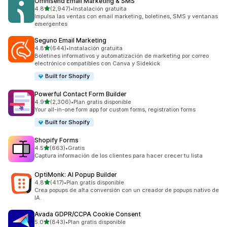
Omnisend Email Marketing & SMS
de 5 estrellas
4.8
(2,947)
•
Instalación gratuita
2947 reseñas en total
Impulsa las ventas con email marketing, boletines, SMS y ventanas
emergentes
Seguno Email Marketing
de 5 estrellas
4.8
(644)
•
Instalación gratuita
644 reseñas en total
Boletines informativos y automatización de marketing por correo
electrónico compatibles con Canva y Sidekick
Built for Shopify
Powerful Contact Form Builder
de 5 estrellas
4.9
(2,306)
•
Plan gratis disponible
2306 reseñas en total
Your all-in-one form app for custom forms, registration forms
Built for Shopify
Shopify Forms
de 5 estrellas
4.5
(663)
•
Gratis
663 reseñas en total
Captura información de los clientes para hacer crecer tu lista
OptiMonk: AI Popup Builder
de 5 estrellas
4.8
(417)
•
Plan gratis disponible
417 reseñas en total
Crea popups de alta conversión con un creador de popups nativo de
IA.
Avada GDPR/CCPA Cookie Consent
de 5 estrellas
5.0
(843)
•
Plan gratis disponible
843 reseñas en total