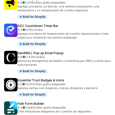
de 5 estrellas
5.0
(1,018)
•
Plan gratis disponible
1018 reseñas en total
Agrega una barra, un banner, una ventana emergente, una
marquesina y un temporizador de cuenta regresiva
Built for Shopify
GSC Countdown Timer Bar
de 5 estrellas
4.9
(474)
•
Gratis
474 reseñas en total
Agrega una barra de temporizador de cuenta regresiva para crear
urgencia y aumentar las ventas relámpago
Built for Shopify
SendWILL Pop up Email Popup
de 5 estrellas
4.9
(7,475)
•
Gratis
7475 reseñas en total
Ventanas emergentes de boletín y marketing por SMS y correo para
suscripciones
Built for Shopify
Essential Trust Badges & Icons
de 5 estrellas
5.0
(1,033)
•
Plan gratis disponible
1033 reseñas en total
Impulsa ventas con insignias, iconos, etiquetas y banners.
Built for Shopify
Hulk Form Builder
de 5 estrellas
4.9
(1,885)
•
Plan gratis disponible
1885 reseñas en total
Cree formularios elegantes en cuestión de segundos.