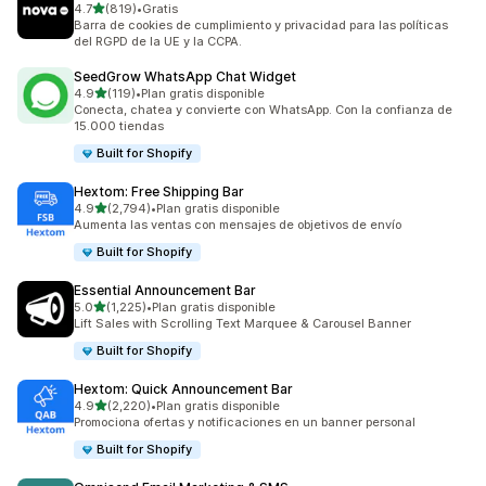
de 5 estrellas
4.7
(819)
•
Gratis
819 reseñas en total
Barra de cookies de cumplimiento y privacidad para las políticas
del RGPD de la UE y la CCPA.
SeedGrow WhatsApp Chat Widget
de 5 estrellas
4.9
(119)
•
Plan gratis disponible
119 reseñas en total
Conecta, chatea y convierte con WhatsApp. Con la confianza de
15.000 tiendas
Built for Shopify
Hextom: Free Shipping Bar
de 5 estrellas
4.9
(2,794)
•
Plan gratis disponible
2794 reseñas en total
Aumenta las ventas con mensajes de objetivos de envío
Built for Shopify
Essential Announcement Bar
de 5 estrellas
5.0
(1,225)
•
Plan gratis disponible
1225 reseñas en total
Lift Sales with Scrolling Text Marquee & Carousel Banner
Built for Shopify
Hextom: Quick Announcement Bar
de 5 estrellas
4.9
(2,220)
•
Plan gratis disponible
2220 reseñas en total
Promociona ofertas y notificaciones en un banner personal
Built for Shopify