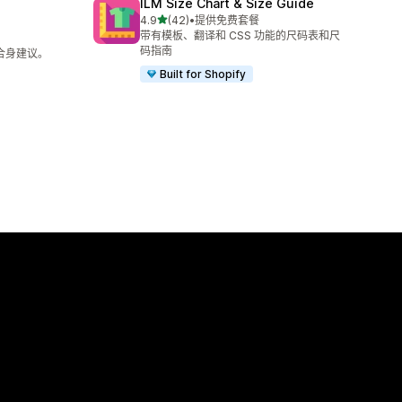
ILM Size Chart & Size Guide
星（满分 5 星）
4.9
(42)
•
提供免费套餐
总共 42 条评论
带有模板、翻译和 CSS 功能的尺码表和尺
码指南
美合身建议。
Built for Shopify