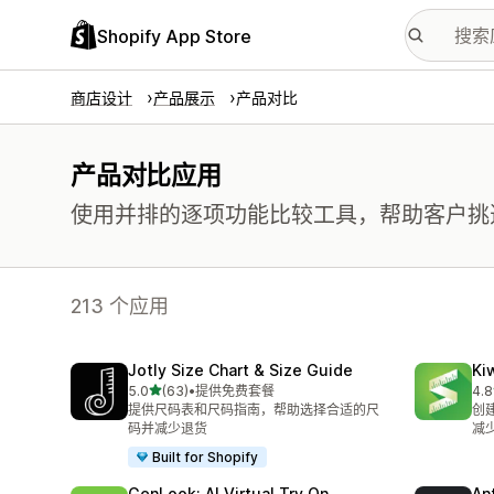
Shopify App Store
商店设计
产品展示
产品对比
产品对比应用
使用并排的逐项功能比较工具，帮助客户挑
213 个应用
Jotly Size Chart & Size Guide
Ki
星（满分 5 星）
5.0
(63)
•
提供免费套餐
4.8
总共 63 条评论
总共
提供尺码表和尺码指南，帮助选择合适的尺
创
码并减少退货
减
Built for Shopify
GenLook: AI Virtual Try On
Ant