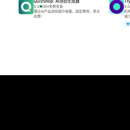
QuizShop: AI测验生成器
Try
星（满分 5 星）
5.0
(9)
•
免费安装
5.0
总共 9 条评论
总共
通过AI产品测验提升销量。固定费用，零点
利
击费！
减