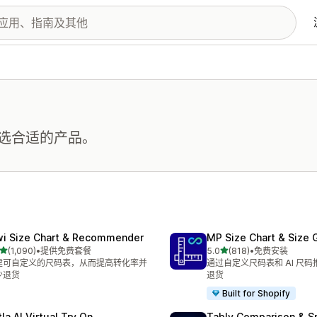
选合适的产品。
wi Size Chart & Recommender
MP Size Chart & Size 
星（满分 5 星）
星（满分 5 星）
(1,090)
•
提供免费套餐
5.0
(818)
•
免费安装
 1090 条评论
总共 818 条评论
建可自定义的尺码表，从而提高转化率并
通过自定义尺码表和 AI 尺
少退货
退货
Built for Shopify
la AI Virtual Try On
Tably Comparison & S