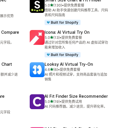
星（满分 5 星）
5.0
(130)
•
提供免费套餐
总共 130 条评论
借助 AI 助手快速创建尺码推荐工具、尺码
表和尺码指南
展示优势
Built for Shopify
t Compare
Icona: AI Virtual Try On
星（满分 5 星）
5.0
(13)
•
提供免费套餐
总共 13 条评论
元字段。
通过针对您所售任何产品的 AI 虚拟试穿功
能来增加收入
Built for Shopify
 Chart
Looksy AI Virtual Try‑On
星（满分 5 星）
4.6
(6)
•
提供免费套餐
总共 6 条评论
售额并减少退
AI 照片和视频试穿，支持商品套装与追加
销售
re
AI Fit Finder Size Recommender
星（满分 5 星）
5.0
(19)
•
提供免费试用
总共 19 条评论
AI 尺码推荐器。减少退货，提升转化率。
元字段