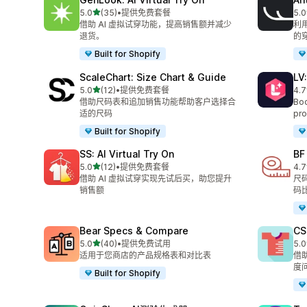
星（满分 5 星）
5.0
(35)
•
提供免费套餐
5.0
总共 35 条评论
总共
借助 AI 虚拟试穿功能，提高销售额并减少
利
退货。
的
Built for Shopify
ScaleChart: Size Chart & Guide
LV
星（满分 5 星）
5.0
(12)
•
提供免费套餐
4.7
总共 12 条评论
总共
借助尺码表和追加销售功能帮助客户选择合
Boo
适的尺码
pro
Built for Shopify
SS: AI Virtual Try On
BF
星（满分 5 星）
5.0
(12)
•
提供免费套餐
4.7
总共 12 条评论
总共
借助 AI 虚拟试穿实现先试后买，助您提升
尺
销售额
码
Bear Specs & Compare
CS
星（满分 5 星）
5.0
(40)
•
提供免费试用
5.0
总共 40 条评论
总共
适用于您商店的产品规格表和对比表
借
度
Built for Shopify