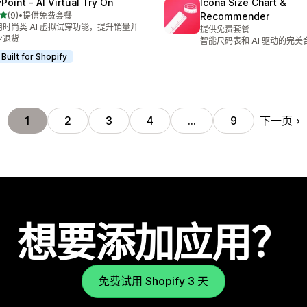
Point ‑ AI Virtual Try On
Icona Size Chart &
星（满分 5 星）
(9)
•
提供免费套餐
Recommender
 9 条评论
用时尚类 AI 虚拟试穿功能，提升销量并
提供免费套餐
少退货
智能尺码表和 AI 驱动的完
Built for Shopify
下一页
1
2
3
4
…
9
想要添加应用？
免费试用 Shopify 3 天