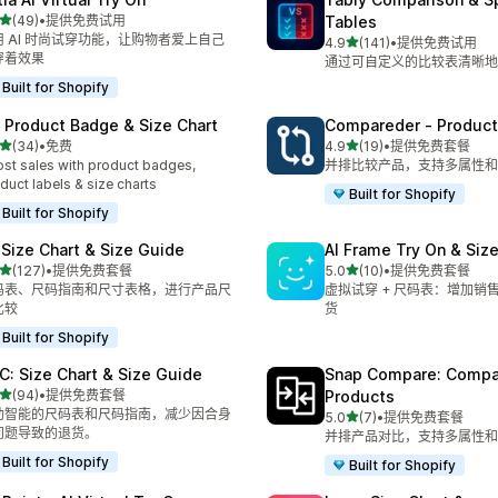
星（满分 5 星）
(49)
•
提供免费试用
Tables
 49 条评论
用 AI 时尚试穿功能，让购物者爱上自己
星（满分 5 星）
4.9
(141)
•
提供免费试用
总共 141 条评论
穿着效果
通过可自定义的比较表清晰地
Built for Shopify
: Product Badge & Size Chart
Compareder ‑ Produc
星（满分 5 星）
星（满分 5 星）
(34)
•
免费
4.9
(19)
•
提供免费套餐
 34 条评论
总共 19 条评论
st sales with product badges,
并排比较产品，支持多属性和
duct labels & size charts
Built for Shopify
Built for Shopify
 Size Chart & Size Guide
AI Frame Try On & Size
星（满分 5 星）
星（满分 5 星）
(127)
•
提供免费套餐
5.0
(10)
•
提供免费套餐
 127 条评论
总共 10 条评论
码表、尺码指南和尺寸表格，进行产品尺
虚拟试穿 + 尺码表：增加销
比较
货
Built for Shopify
C: Size Chart & Size Guide
Snap Compare: Compa
星（满分 5 星）
(94)
•
提供免费套餐
Products
 94 条评论
助智能的尺码表和尺码指南，减少因合身
星（满分 5 星）
5.0
(7)
•
提供免费套餐
总共 7 条评论
问题导致的退货。
并排产品对比，支持多属性和
Built for Shopify
Built for Shopify