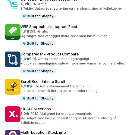
ud af 5 stjerner
4,3
(11)
•
Gratis
11 anmeldelser i alt
Effektiv, datadrevet sortering og merchandising af kollektioner
Built for Shopify
VIBE Shoppable Instagram Feed
ud af 5 stjerner
4,9
(53)
•
Gratis
53 anmeldelser i alt
Øg salget med et tagget Insta-feed med købsfunktion
Built for Shopify
Compareder ‑ Product Compare
ud af 5 stjerner
4,9
(19)
•
Gratis abonnement tilgængeligt
19 anmeldelser i alt
Produktsammenligning side om side med varianter og metafelter.
Built for Shopify
Scroll Bee ‑ Infinite Scroll
ud af 5 stjerner
4,6
(63)
•
Gratis abonnement tilgængeligt
63 anmeldelser i alt
Indlæs automatisk flere produkter under rulning
Built for Shopify
KX AI Collections
ud af 5 stjerner
5,0
(198)
•
Mulighed for gratis prøveperiode
198 anmeldelser i alt
Øg salget med kollektionssortering og AI-merchandising på
kollektionssider
Multi‑Location Stock info