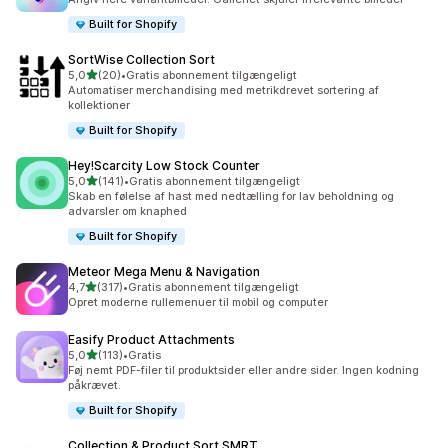
Built for Shopify
SortWise Collection Sort
ud af 5 stjerner
5,0
(20)
•
Gratis abonnement tilgængeligt
20 anmeldelser i alt
Automatiser merchandising med metrikdrevet sortering af
kollektioner
Built for Shopify
Hey!Scarcity Low Stock Counter
ud af 5 stjerner
5,0
(141)
•
Gratis abonnement tilgængeligt
141 anmeldelser i alt
Skab en følelse af hast med nedtælling for lav beholdning og
advarsler om knaphed
Built for Shopify
Meteor Mega Menu & Navigation
ud af 5 stjerner
4,7
(317)
•
Gratis abonnement tilgængeligt
317 anmeldelser i alt
Opret moderne rullemenuer til mobil og computer
Easify Product Attachments
ud af 5 stjerner
5,0
(113)
•
Gratis
113 anmeldelser i alt
Føj nemt PDF-filer til produktsider eller andre sider. Ingen kodning
påkrævet.
Built for Shopify
Collection & Product Sort SMRT