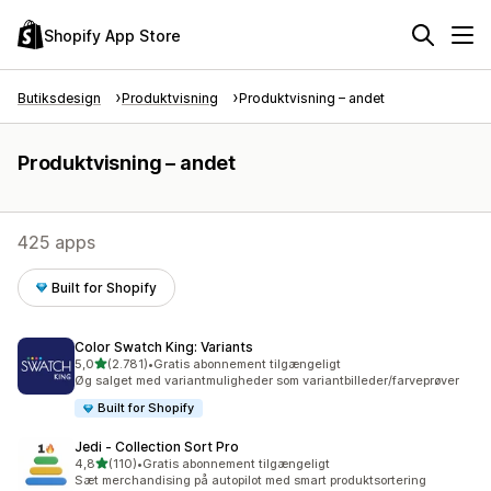
Shopify App Store
Butiksdesign
Produktvisning
Produktvisning – andet
Produktvisning – andet
425 apps
Built for Shopify
Color Swatch King: Variants
ud af 5 stjerner
5,0
(2.781)
•
Gratis abonnement tilgængeligt
2781 anmeldelser i alt
Øg salget med variantmuligheder som variantbilleder/farveprøver
Built for Shopify
Jedi ‑ Collection Sort Pro
ud af 5 stjerner
4,8
(110)
•
Gratis abonnement tilgængeligt
110 anmeldelser i alt
Sæt merchandising på autopilot med smart produktsortering