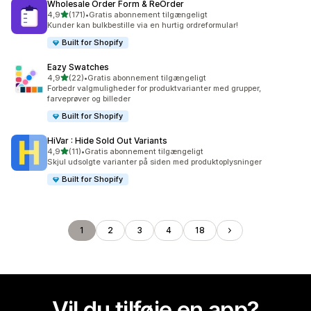
Wholesale Order Form & ReOrder
ud af 5 stjerner
4,9
(171)
•
Gratis abonnement tilgængeligt
171 anmeldelser i alt
Kunder kan bulkbestille via en hurtig ordreformular!
Built for Shopify
Eazy Swatches
ud af 5 stjerner
4,9
(22)
•
Gratis abonnement tilgængeligt
22 anmeldelser i alt
Forbedr valgmuligheder for produktvarianter med grupper,
farveprøver og billeder
Built for Shopify
HiVar : Hide Sold Out Variants
ud af 5 stjerner
4,9
(11)
•
Gratis abonnement tilgængeligt
11 anmeldelser i alt
Skjul udsolgte varianter på siden med produktoplysninger
Built for Shopify
1
2
3
4
18
Vil du tilføje en app?