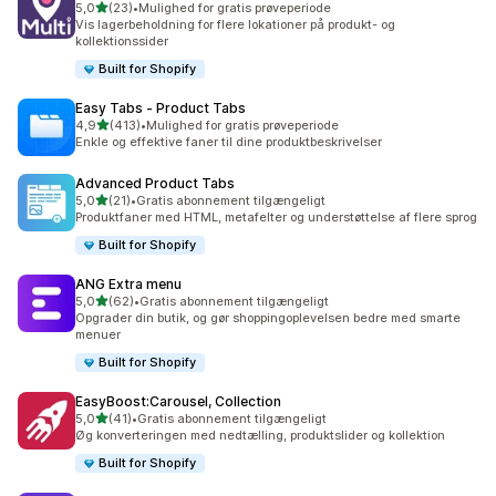
ud af 5 stjerner
5,0
(23)
•
Mulighed for gratis prøveperiode
23 anmeldelser i alt
Vis lagerbeholdning for flere lokationer på produkt- og
kollektionssider
Built for Shopify
Easy Tabs ‑ Product Tabs
ud af 5 stjerner
4,9
(413)
•
Mulighed for gratis prøveperiode
413 anmeldelser i alt
Enkle og effektive faner til dine produktbeskrivelser
Advanced Product Tabs
ud af 5 stjerner
5,0
(21)
•
Gratis abonnement tilgængeligt
21 anmeldelser i alt
Produktfaner med HTML, metafelter og understøttelse af flere sprog
Built for Shopify
ANG Extra menu
ud af 5 stjerner
5,0
(62)
•
Gratis abonnement tilgængeligt
62 anmeldelser i alt
Opgrader din butik, og gør shoppingoplevelsen bedre med smarte
menuer
Built for Shopify
EasyBoost:Carousel, Collection
ud af 5 stjerner
5,0
(41)
•
Gratis abonnement tilgængeligt
41 anmeldelser i alt
Øg konverteringen med nedtælling, produktslider og kollektion
Built for Shopify