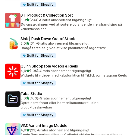
Built for Shopify
ST: Product & Collection Sort
ud af 5 stjerner
5,0
(234)
•
Gratis abonnement tilgængeligt
234 anmeldelser i alt
Øg omsætningen ved at sortere og anvende merchandising på
kollektionssider
Sink | Push Down Out of Stock
ud af 5 stjerner
5,0
(31)
•
Gratis abonnement tilgængeligt
31 anmeldelser i alt
Undgå tabte salg ved at vise produkter på lager først
Built for Shopify
Quinn Shoppable Videos & Reels
ud af 5 stjerner
4,9
(105)
•
Gratis abonnement tilgængeligt
105 anmeldelser i alt
Widgets til videoer med købsfunktion til TikTok og Instagram Reels
Built for Shopify
Tabs Studio
ud af 5 stjerner
5,0
(160)
•
Gratis abonnement tilgængeligt
160 anmeldelser i alt
Opret nemt faner eller harmonikamenuer til dine
produktbeskrivelser
Built for Shopify
VIM: Variant Image Module
ud af 5 stjerner
4,9
(23)
•
Gratis abonnement tilgængeligt
23 anmeldelser i alt
Angiv flere variantbilleder. Galleriet skjuler irrelevante billeder