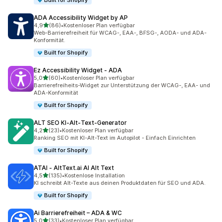
Built for Shopify
ADA Accessibility Widget by AP
von 5 Sternen
4,9
(86)
•
Kostenloser Plan verfügbar
86 Rezensionen insgesamt
Web-Barrierefreiheit für WCAG-, EAA-, BFSG-, AODA- und ADA-
Konformität.
Built for Shopify
Ez Accessibility Widget ‑ ADA
von 5 Sternen
5,0
(60)
•
Kostenloser Plan verfügbar
60 Rezensionen insgesamt
Barrierefreiheits-Widget zur Unterstützung der WCAG-, EAA- und
ADA-Konformität
Built for Shopify
ALT SEO KI‑Alt‑Text‑Generator
von 5 Sternen
4,2
(23)
•
Kostenloser Plan verfügbar
23 Rezensionen insgesamt
Ranking SEO mit KI-Alt-Text im Autopilot - Einfach Einrichten
Built for Shopify
ATAI ‑ AltText.ai AI Alt Text
von 5 Sternen
4,5
(135)
•
Kostenlose Installation
135 Rezensionen insgesamt
KI schreibt Alt-Texte aus deinen Produktdaten für SEO und ADA.
Built for Shopify
Ai Barrierefreiheit – ADA & WC
von 5 Sternen
5,0
(33)
•
Kostenloser Plan verfügbar