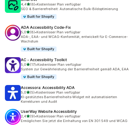
von 5 Sternen
4,4
(6)
•
Kostenloser Plan verfügbar
6 Rezensionen insgesamt
SEO & Barrierefreiheit: Automatische Bulk-Bildoptimierung
Built for Shopify
ADA Accessibility Code‑Fix
von 5 Sternen
5,0
(8)
•
Kostenloser Plan verfügbar
8 Rezensionen insgesamt
ADA-, EAA- und WCAG-Konformität, entwickelt für E-Commerce-
Wachstum
Built for Shopify
AC ‑ Accessibility Toolkit
von 5 Sternen
5,0
(17)
•
Kostenloser Plan verfügbar
17 Rezensionen insgesamt
System zur Gewährleistung der Barrierefreiheit gemäß ADA, EAA
Built for Shopify
Accessora: Accessibility ADA
von 5 Sternen
5,0
(5)
•
Kostenloser Plan verfügbar
5 Rezensionen insgesamt
KI-gestütztes Barrierefreiheits-Widget mit automatisierten
Korrekturen und Audit
UserWay Website Accessibility
von 5 Sternen
2,4
(9)
•
Kostenloser Plan verfügbar
9 Rezensionen insgesamt
Ermöglichen Sie jetzt die Einhaltung von EN 301 549 und WCAG