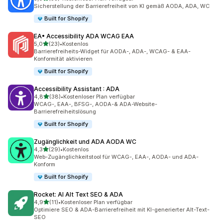
33 Rezensionen insgesamt
Sicherstellung der Barrierefreiheit von KI gemäß AODA, ADA, WC
Built for Shopify
EA• Accessibility ADA WCAG EAA
von 5 Sternen
5,0
(23)
•
Kostenlos
23 Rezensionen insgesamt
Barrierefreiheits-Widget für AODA-, ADA-, WCAG- & EAA-
Konformität aktivieren
Built for Shopify
Accessibility Assistant : ADA
von 5 Sternen
4,8
(38)
•
Kostenloser Plan verfügbar
38 Rezensionen insgesamt
WCAG-, EAA-, BFSG-, AODA-& ADA-Website-
Barrierefreiheitslösung
Built for Shopify
Zugänglichkeit und ADA AODA WC
von 5 Sternen
4,3
(29)
•
Kostenlos
29 Rezensionen insgesamt
Web-Zugänglichkeitstool für WCAG-, EAA-, AODA- und ADA-
Konform
Built for Shopify
Rocket: AI Alt Text SEO & ADA
von 5 Sternen
4,9
(11)
•
Kostenloser Plan verfügbar
11 Rezensionen insgesamt
Optimiere SEO & ADA-Barrierefreiheit mit KI-generierter Alt-Text-
SEO