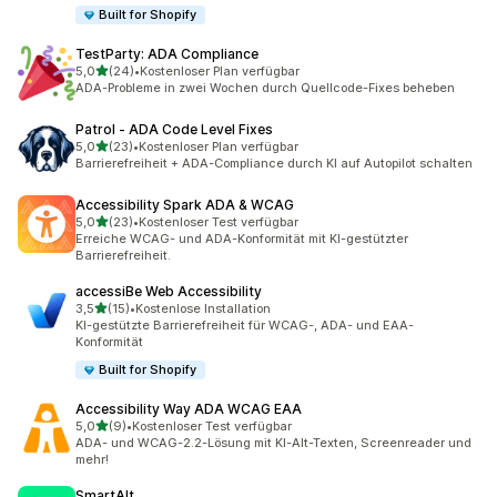
Built for Shopify
TestParty: ADA Compliance
von 5 Sternen
5,0
(24)
•
Kostenloser Plan verfügbar
24 Rezensionen insgesamt
ADA-Probleme in zwei Wochen durch Quellcode-Fixes beheben
Patrol ‑ ADA Code Level Fixes
von 5 Sternen
5,0
(23)
•
Kostenloser Plan verfügbar
23 Rezensionen insgesamt
Barrierefreiheit + ADA-Compliance durch KI auf Autopilot schalten
Accessibility Spark ADA & WCAG
von 5 Sternen
5,0
(23)
•
Kostenloser Test verfügbar
23 Rezensionen insgesamt
Erreiche WCAG- und ADA-Konformität mit KI-gestützter
Barrierefreiheit.
accessiBe Web Accessibility
von 5 Sternen
3,5
(15)
•
Kostenlose Installation
15 Rezensionen insgesamt
KI-gestützte Barrierefreiheit für WCAG-, ADA- und EAA-
Konformität
Built for Shopify
Accessibility Way ADA WCAG EAA
von 5 Sternen
5,0
(9)
•
Kostenloser Test verfügbar
9 Rezensionen insgesamt
ADA- und WCAG-2.2-Lösung mit KI-Alt-Texten, Screenreader und
mehr!
SmartAlt