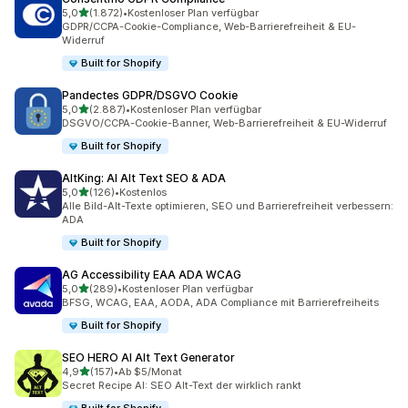
von 5 Sternen
5,0
(1.872)
•
Kostenloser Plan verfügbar
1872 Rezensionen insgesamt
GDPR/CCPA-Cookie-Compliance, Web-Barrierefreiheit & EU-
Widerruf
Built for Shopify
Pandectes GDPR/DSGVO Cookie
von 5 Sternen
5,0
(2.887)
•
Kostenloser Plan verfügbar
2887 Rezensionen insgesamt
DSGVO/CCPA-Cookie-Banner, Web-Barrierefreiheit & EU-Widerruf
Built for Shopify
AltKing: AI Alt Text SEO & ADA
von 5 Sternen
5,0
(126)
•
Kostenlos
126 Rezensionen insgesamt
Alle Bild-Alt-Texte optimieren, SEO und Barrierefreiheit verbessern:
ADA
Built for Shopify
AG Accessibility EAA ADA WCAG
von 5 Sternen
5,0
(289)
•
Kostenloser Plan verfügbar
289 Rezensionen insgesamt
BFSG, WCAG, EAA, AODA, ADA Compliance mit Barrierefreiheits
Built for Shopify
SEO HERO AI Alt Text Generator
von 5 Sternen
4,9
(157)
•
Ab $5/Monat
157 Rezensionen insgesamt
Secret Recipe AI: SEO Alt-Text der wirklich rankt