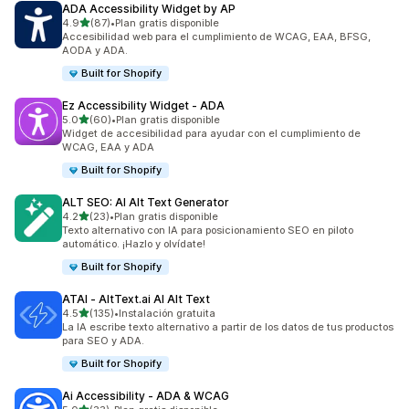
ADA Accessibility Widget by AP
de 5 estrellas
4.9
(87)
•
Plan gratis disponible
87 reseñas en total
Accesibilidad web para el cumplimiento de WCAG, EAA, BFSG,
AODA y ADA.
Built for Shopify
Ez Accessibility Widget ‑ ADA
de 5 estrellas
5.0
(60)
•
Plan gratis disponible
60 reseñas en total
Widget de accesibilidad para ayudar con el cumplimiento de
WCAG, EAA y ADA
Built for Shopify
ALT SEO: AI Alt Text Generator
de 5 estrellas
4.2
(23)
•
Plan gratis disponible
23 reseñas en total
Texto alternativo con IA para posicionamiento SEO en piloto
automático. ¡Hazlo y olvídate!
Built for Shopify
ATAI ‑ AltText.ai AI Alt Text
de 5 estrellas
4.5
(135)
•
Instalación gratuita
135 reseñas en total
La IA escribe texto alternativo a partir de los datos de tus productos
para SEO y ADA.
Built for Shopify
Ai Accessibility ‑ ADA & WCAG