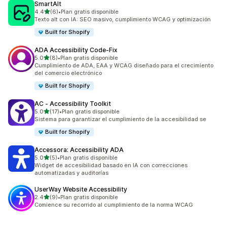
SmartAlt
de 5 estrellas
4.4
(6)
•
Plan gratis disponible
6 reseñas en total
Texto alt con IA: SEO masivo, cumplimiento WCAG y optimización
Built for Shopify
ADA Accessibility Code‑Fix
de 5 estrellas
5.0
(8)
•
Plan gratis disponible
8 reseñas en total
Cumplimiento de ADA, EAA y WCAG diseñado para el crecimiento
del comercio electrónico
Built for Shopify
AC ‑ Accessibility Toolkit
de 5 estrellas
5.0
(17)
•
Plan gratis disponible
17 reseñas en total
Sistema para garantizar el cumplimiento de la accesibilidad se
Built for Shopify
Accessora: Accessibility ADA
de 5 estrellas
5.0
(5)
•
Plan gratis disponible
5 reseñas en total
Widget de accesibilidad basado en IA con correcciones
automatizadas y auditorías
UserWay Website Accessibility
de 5 estrellas
2.4
(9)
•
Plan gratis disponible
9 reseñas en total
Comience su recorrido al cumplimiento de la norma WCAG