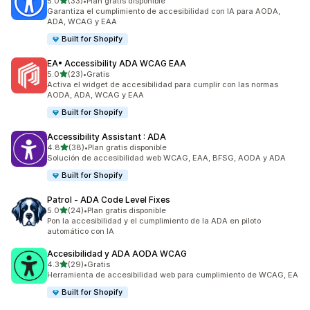
de 5 estrellas
5.0
(33)
•
Plan gratis disponible
33 reseñas en total
Garantiza el cumplimiento de accesibilidad con IA para AODA,
ADA, WCAG y EAA
Built for Shopify
EA• Accessibility ADA WCAG EAA
de 5 estrellas
5.0
(23)
•
Gratis
23 reseñas en total
Activa el widget de accesibilidad para cumplir con las normas
AODA, ADA, WCAG y EAA
Built for Shopify
Accessibility Assistant : ADA
de 5 estrellas
4.8
(38)
•
Plan gratis disponible
38 reseñas en total
Solución de accesibilidad web WCAG, EAA, BFSG, AODA y ADA
Built for Shopify
Patrol ‑ ADA Code Level Fixes
de 5 estrellas
5.0
(24)
•
Plan gratis disponible
24 reseñas en total
Pon la accesibilidad y el cumplimiento de la ADA en piloto
automático con IA
Accesibilidad y ADA AODA WCAG
de 5 estrellas
4.3
(29)
•
Gratis
29 reseñas en total
Herramienta de accesibilidad web para cumplimiento de WCAG, EA
Built for Shopify