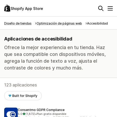
Shopify App Store
Diseño de tiendas
Optimización de páginas web
Accesibilidad
Aplicaciones de accesibilidad
Ofrece la mejor experiencia en tu tienda. Haz
que sea compatible con dispositivos móviles,
agrega la función de texto a voz, ajusta el
contraste de colores y mucho más.
123 aplicaciones
Built for Shopify
Consentmo GDPR Compliance
de 5 estrellas
5.0
(1,872)
•
Plan gratis disponible
1872 reseñas en total