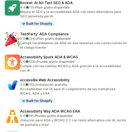
Rocket: AI Alt Text SEO & ADA
de 5 estrellas
4.9
(11)
•
Plan gratis disponible
11 reseñas en total
Mejora el SEO y la accesibilidad ADA con texto alternativo para
SEO generado por IA.
Built for Shopify
TestParty: ADA Compliance
de 5 estrellas
5.0
(24)
•
Plan gratis disponible
24 reseñas en total
Corrige los problemas de ADA en dos semanas con correcciones en
el código fuente
Accessibility Spark ADA & WCAG
de 5 estrellas
5.0
(23)
•
Prueba gratis disponible
23 reseñas en total
Cumple con las normas WCAG y ADA gracias a la accesibilidad
con IA.
accessiBe Web Accessibility
de 5 estrellas
3.5
(15)
•
Instalación gratuita
15 reseñas en total
Accesibilidad con IA para el cumplimiento de las normativas
WCAG, ADA y EAA
Built for Shopify
Accessibility Way ADA WCAG EAA
de 5 estrellas
5.0
(9)
•
Prueba gratis disponible
9 reseñas en total
¡Solución para ADA y WCAG 2.2 con texto alternativo con IA, lector
de pantalla y más!