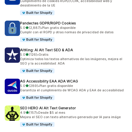
Cumplimiento de cookies RGPD/CCPA, accesibilidad web y
desistimiento de la UE
Built for Shopify
Pandectes GDPR/RGPD Cookies
de 5 estrellas
5.0
(2,887)
•
Plan gratis disponible
2887 reseñas en total
Cumplir con el RGPD y otras normas de privacidad de datos
Built for Shopify
AltKing: AI Alt Text SEO & ADA
de 5 estrellas
5.0
(126)
•
Gratis
126 reseñas en total
Optimiza todos los textos alternativos de las imágenes, mejora el
SEO y la accesibilidad: ADA
Built for Shopify
AG Accessibility EAA ADA WCAG
de 5 estrellas
5.0
(289)
•
Plan gratis disponible
289 reseñas en total
Garantiza el cumplimiento de WCAG ADA y EAA de accesibilidad
Built for Shopify
SEO HERO AI Alt Text Generator
de 5 estrellas
4.9
(157)
•
Desde $5 al mes
157 reseñas en total
Mejora el SEO con texto alternativo generado por IA para imáge
Built for Shopify