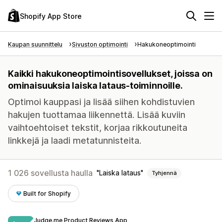
Shopify App Store
Kaupan suunnittelu
Sivuston optimointi
Hakukoneoptimointi
Kaikki hakukoneoptimointisovellukset, joissa on
ominaisuuksia laiska lataus-toiminnoille.
Optimoi kauppasi ja lisää siihen kohdistuvien
hakujen tuottamaa liikennettä. Lisää kuviin
vaihtoehtoiset tekstit, korjaa rikkoutuneita
linkkejä ja laadi metatunnisteita.
1 026 sovellusta haulla
Laiska lataus
Tyhjennä
Built for Shopify
Judge.me Product Reviews App