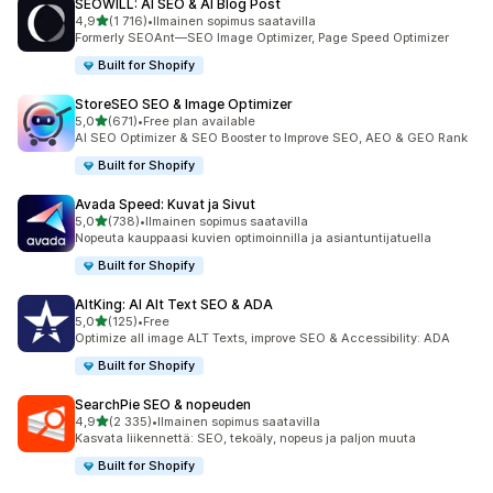
SEOWILL: AI SEO & AI Blog Post
/ 5 tähteä
4,9
(1 716)
•
Ilmainen sopimus saatavilla
1716 arvostelua yhteensä
Formerly SEOAnt—SEO Image Optimizer, Page Speed Optimizer
Built for Shopify
StoreSEO SEO & Image Optimizer
/ 5 tähteä
5,0
(671)
•
Free plan available
671 arvostelua yhteensä
AI SEO Optimizer & SEO Booster to Improve SEO, AEO & GEO Rank
Built for Shopify
Avada Speed: Kuvat ja Sivut
/ 5 tähteä
5,0
(738)
•
Ilmainen sopimus saatavilla
738 arvostelua yhteensä
Nopeuta kauppaasi kuvien optimoinnilla ja asiantuntijatuella
Built for Shopify
AltKing: AI Alt Text SEO & ADA
/ 5 tähteä
5,0
(125)
•
Free
125 arvostelua yhteensä
Optimize all image ALT Texts, improve SEO & Accessibility: ADA
Built for Shopify
SearchPie SEO & nopeuden
/ 5 tähteä
4,9
(2 335)
•
Ilmainen sopimus saatavilla
2335 arvostelua yhteensä
Kasvata liikennettä: SEO, tekoäly, nopeus ja paljon muuta
Built for Shopify