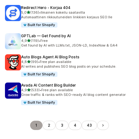
Redirect Hero ‑ Korjaa 404
/ 5 tähteä
5,0
(136)
•
Ilmainen kokeilu saatavilla
136 arvostelua yhteensä
Automaattinen rikkoutuneiden linkkien korjaus SEO:lle
Built for Shopify
GPTLab — Get Found by AI
/ 5 tähteä
4,9
(119)
•
Free
119 arvostelua yhteensä
Get found by AI with LLMs.txt, JSON-LD, IndexNow & GA4
Auto Blogs Agent AI Blog Posts
/ 5 tähteä
4,8
(99)
•
Free plan available
99 arvostelua yhteensä
AI writes and publishes SEO blog posts on your schedule.
Built for Shopify
Avada AI Content Blog Builder
/ 5 tähteä
4,9
(533)
•
Free plan available
533 arvostelua yhteensä
Grow traffic & ranks with SEO-ready AI blog content generator
Built for Shopify
1
2
3
4
43