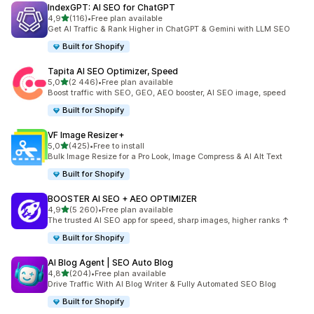
IndexGPT: AI SEO for ChatGPT
/ 5 tähteä
4,9
(116)
•
Free plan available
116 arvostelua yhteensä
Get AI Traffic & Rank Higher in ChatGPT & Gemini with LLM SEO
Built for Shopify
Tapita AI SEO Optimizer, Speed
/ 5 tähteä
5,0
(2 446)
•
Free plan available
2446 arvostelua yhteensä
Boost traffic with SEO, GEO, AEO booster, AI SEO image, speed
Built for Shopify
VF Image Resizer+
/ 5 tähteä
5,0
(425)
•
Free to install
425 arvostelua yhteensä
Bulk Image Resize for a Pro Look, Image Compress & AI Alt Text
Built for Shopify
BOOSTER AI SEO + AEO OPTIMIZER
/ 5 tähteä
4,9
(5 260)
•
Free plan available
5260 arvostelua yhteensä
The trusted AI SEO app for speed, sharp images, higher ranks ↑
Built for Shopify
AI Blog Agent | SEO Auto Blog
/ 5 tähteä
4,8
(204)
•
Free plan available
204 arvostelua yhteensä
Drive Traffic With AI Blog Writer & Fully Automated SEO Blog
Built for Shopify