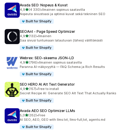
Avada SEO: Nopeus & Kuvat
/ 5 tähteä
4,9
(4 330)
•
Ilmainen sopimus saatavilla
4330 arvostelua yhteensä
Nopeuta sivustoasi ja optimoi kuvat sekä tekninen SEO
Built for Shopify
SEOAnt ‑ Page Speed Optimizer
/ 5 tähteä
4,9
(132)
•
Ilmainen
132 arvostelua yhteensä
Saa sivusi tuntumaan latautuvan (lähes) välittömästi
Built for Shopify
Webrex: SEO‑skeema JSON‑LD
/ 5 tähteä
4,9
(796)
•
Ilmainen sopimus saatavilla
796 arvostelua yhteensä
Paranna AI-näkyvyyttä — FAQ Schema ja Rich Results
Built for Shopify
SEO HERO AI Alt Text Generator
/ 5 tähteä
4,9
(157)
•
Free to install
157 arvostelua yhteensä
Secret Recipe AI: Generate SEO Alt Text That Actually Ranks
Built for Shopify
Avada AEO SEO Optimizer LLMs
/ 5 tähteä
5,0
(352)
•
Free
352 arvostelua yhteensä
AI SEO, AEO, GEO with llms.txt, llms-full,txt, agents.md
Built for Shopify