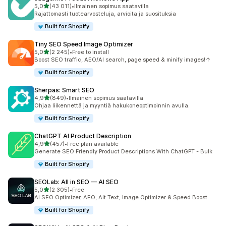
/ 5 tähteä
5,0
(43 011)
•
Ilmainen sopimus saatavilla
43011 arvostelua yhteensä
Rajattomasti tuotearvosteluja, arvioita ja suosituksia
Built for Shopify
Tiny SEO Speed Image Optimizer
/ 5 tähteä
5,0
(2 245)
•
Free to install
2245 arvostelua yhteensä
Boost SEO traffic, AEO/AI search, page speed & minify images!↑
Built for Shopify
Sherpas: Smart SEO
/ 5 tähteä
4,9
(849)
•
Ilmainen sopimus saatavilla
849 arvostelua yhteensä
Ohjaa liikennettä ja myyntiä hakukoneoptimoinnin avulla.
Built for Shopify
ChatGPT AI Product Description
/ 5 tähteä
4,9
(457)
•
Free plan available
457 arvostelua yhteensä
Generate SEO Friendly Product Descriptions With ChatGPT - Bulk
Built for Shopify
SEOLab: All in SEO — AI SEO
/ 5 tähteä
5,0
(2 305)
•
Free
2305 arvostelua yhteensä
AI SEO Optimizer, AEO, Alt Text, Image Optimizer & Speed Boost
Built for Shopify