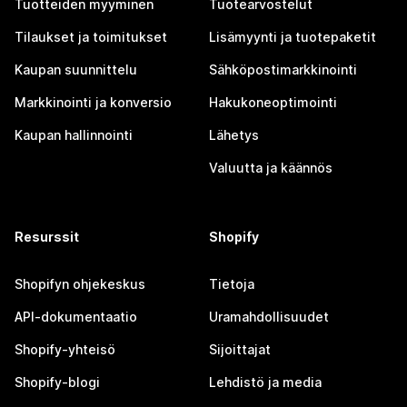
Tuotteiden myyminen
Tuotearvostelut
Tilaukset ja toimitukset
Lisämyynti ja tuotepaketit
Kaupan suunnittelu
Sähköpostimarkkinointi
Markkinointi ja konversio
Hakukoneoptimointi
Kaupan hallinnointi
Lähetys
Valuutta ja käännös
Resurssit
Shopify
Shopifyn ohjekeskus
Tietoja
API-dokumentaatio
Uramahdollisuudet
Shopify-yhteisö
Sijoittajat
Shopify-blogi
Lehdistö ja media