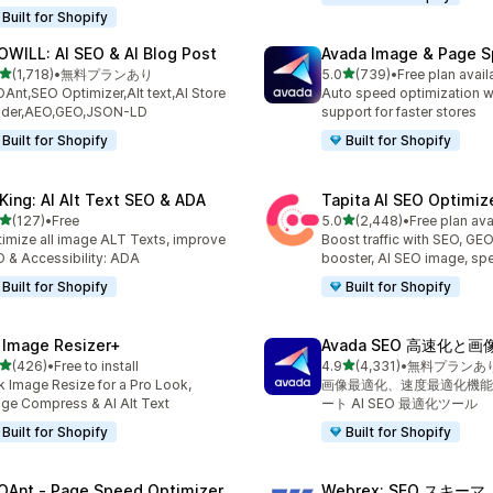
Built for Shopify
OWILL: AI SEO & AI Blog Post
Avada Image & Page 
5つ星中
5つ星中
(1,718)
•
無料プランあり
5.0
(739)
•
Free plan avail
レビュー数：1718件
合計レビュー数：739件
Ant,SEO Optimizer,Alt text,AI Store
Auto speed optimization w
ilder,AEO,GEO,JSON-LD
support for faster stores
Built for Shopify
Built for Shopify
tKing: AI Alt Text SEO & ADA
Tapita AI SEO Optimiz
5つ星中
5つ星中
(127)
•
Free
5.0
(2,448)
•
Free plan ava
計レビュー数：127件
合計レビュー数：2448件
imize all image ALT Texts, improve
Boost traffic with SEO, GE
 & Accessibility: ADA
booster, AI SEO image, sp
Built for Shopify
Built for Shopify
 Image Resizer+
Avada SEO 高速化と
5つ星中
5つ星中
(426)
•
Free to install
4.9
(4,331)
•
無料プランあ
計レビュー数：426件
合計レビュー数：4331件
k Image Resize for a Pro Look,
画像最適化、速度最適化機能
ge Compress & AI Alt Text
ート AI SEO 最適化ツール
Built for Shopify
Built for Shopify
OAnt ‑ Page Speed Optimizer
Webrex: SEO スキーマ 