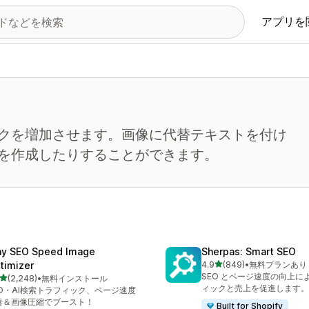
アプリを
クを増加させます。画像に代替テキストを付け
を作成したりすることができます。
ny SEO Speed Image
Sherpas: Smart SEO
5つ星中
timizer
4.9
(849)
•
無料プランあり
合計レビュー数：849件
SEO とページ速度の向上に
5つ星中
(2,248)
•
無料インストール
計レビュー数：2248件
ィックと売上を促進します。
EO・AI検索トラフィック、ページ速度
善＆画像圧縮でブースト！
Built for Shopify