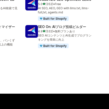
5つ星中
5.0
(352)
•
Free
合計レビュー数：352件
ゆるAI検索で見
AI SEO, AEO, GEO with llms.txt, llms-
full,txt, agents.md
Built for Shopify
プティマイザー
SEO On: AIブログ投稿ビルダー
5つ星中
4.9
(532)
•
無料プランあり
合計レビュー数：532件
SEO AIコンテンツとAI生成でブログラン
キングを簡単に向上
像、パンくず
以上の機能
Built for Shopify