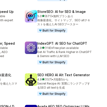
Speed Up
StoreSEO: AI for SEO & Image
5つ星中
able
5.0
(671)
•
無料プランあり
合計レビュー数：671件
ith expert
画像最適化、サイトマップ、SEO altテキ
ストを備えたAI SEOブースター
Built for Shopify
er, Speed
IndexGPT: AI SEO for ChatGPT
5つ星中
ilable
4.9
(118)
•
Free plan available
合計レビュー数：118件
O, AEO
Get AI Traffic & Rank Higher in ChatGPT
eed
& Gemini with LLM SEO
Built for Shopify
画像最適化
SEO HERO AI Alt Text Generator
5つ星中
り
4.9
(157)
•
月額$5から
合計レビュー数：157件
を備えたスマ
Secret Recipe AI: 実際にランクアップす
るSEO alt textを生成
Built for Shopify
JSON‑LD
Avada AEO SEO Optimizer LLMs