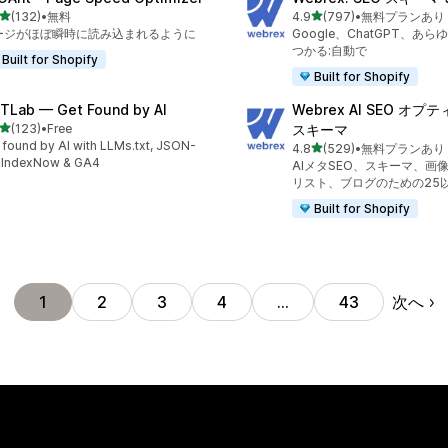
5つ星中
5つ星中
(132)
•
無料
4.9
(797)
•
無料プランあり
計レビュー数：132件
合計レビュー数：797件
ージがほぼ瞬時に読み込まれるように
Google、ChatGPT、あら
つかる:自動で
Built for Shopify
Built for Shopify
TLab — Get Found by AI
Webrex AI SEO オ
5つ星中
(123)
•
Free
スキーマ
計レビュー数：123件
 found by AI with LLMs.txt, JSON-
5つ星中
4.8
(529)
•
無料プランあり
合計レビュー数：529件
 IndexNow & GA4
AIメタSEO、スキーマ、画
リスト、ブログのための25
Built for Shopify
次へ
1
2
3
4
…
43