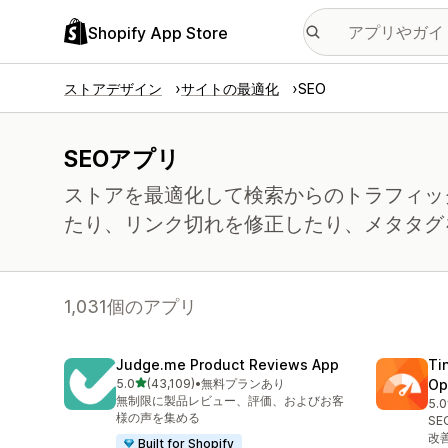
Shopify App Store
ストアデザイン
サイトの最適化
SEO
SEOアプリ
ストアを最適化して検索からのトラフィッ
たり、リンク切れを修正したり、メタタグ
1,031個のアプリ
Judge.me Product Reviews App
Ti
5つ星中
5.0
(43,109)
•
無料プランあり
Op
合計レビュー数：43109件
無制限に製品レビュー、評価、およびお客
5.0
合
様の声を集める
S
改
Built for Shopify