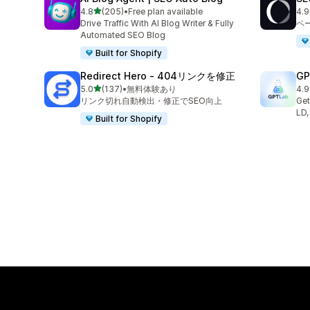
5つ星中
4.8
(205)
•
Free plan available
4.9
合計レビュー数：205件
合
Drive Traffic With AI Blog Writer & Fully
ペ
Automated SEO Blog
Built for Shopify
Redirect Hero ‑ 404リンクを修正
GP
5つ星中
5.0
(137)
•
無料体験あり
4.9
合計レビュー数：137件
合
リンク切れ自動検出・修正でSEO向上
Get
LD,
Built for Shopify