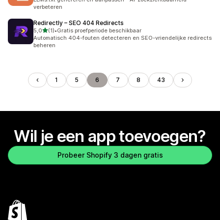
verbeteren
Redirectly – SEO 404 Redirects
van 5 sterren
5,0
(1)
•
Gratis proefperiode beschikbaar
1 recensies in totaal
Automatisch 404-fouten detecteren en SEO-vriendelijke redirects
beheren
1
5
6
7
8
43
Wil je een app toevoegen?
Probeer Shopify 3 dagen gratis