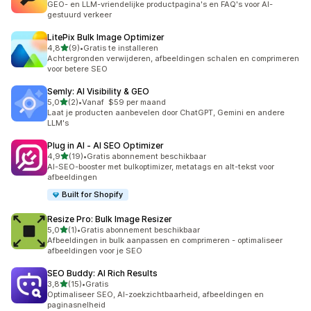
GEO- en LLM-vriendelijke productpagina's en FAQ's voor AI-
gestuurd verkeer
LitePix Bulk Image Optimizer
van 5 sterren
4,8
(9)
•
Gratis te installeren
9 recensies in totaal
Achtergronden verwijderen, afbeeldingen schalen en comprimeren
voor betere SEO
Semly: AI Visibility & GEO
van 5 sterren
5,0
(2)
•
Vanaf $59 per maand
2 recensies in totaal
Laat je producten aanbevelen door ChatGPT, Gemini en andere
LLM's
Plug in AI ‑ AI SEO Optimizer
van 5 sterren
4,9
(19)
•
Gratis abonnement beschikbaar
19 recensies in totaal
AI-SEO-booster met bulkoptimizer, metatags en alt-tekst voor
afbeeldingen
Built for Shopify
Resize Pro: Bulk Image Resizer
van 5 sterren
5,0
(1)
•
Gratis abonnement beschikbaar
1 recensies in totaal
Afbeeldingen in bulk aanpassen en comprimeren - optimaliseer
afbeeldingen voor je SEO
SEO Buddy: AI Rich Results
van 5 sterren
3,8
(15)
•
Gratis
15 recensies in totaal
Optimaliseer SEO, AI-zoekzichtbaarheid, afbeeldingen en
paginasnelheid