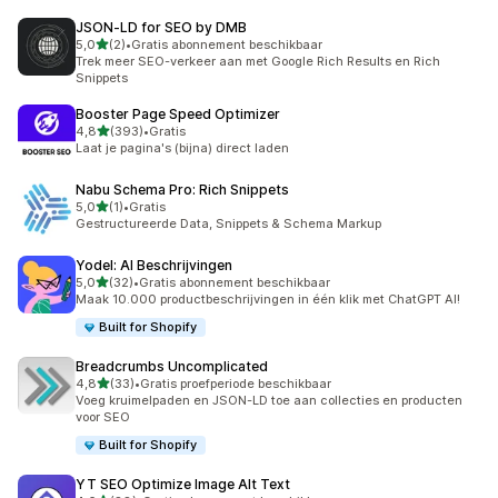
JSON‑LD for SEO by DMB
van 5 sterren
5,0
(2)
•
Gratis abonnement beschikbaar
2 recensies in totaal
Trek meer SEO-verkeer aan met Google Rich Results en Rich
Snippets
Booster Page Speed Optimizer
van 5 sterren
4,8
(393)
•
Gratis
393 recensies in totaal
Laat je pagina's (bijna) direct laden
Nabu Schema Pro: Rich Snippets
van 5 sterren
5,0
(1)
•
Gratis
1 recensies in totaal
Gestructureerde Data, Snippets & Schema Markup
Yodel: AI Beschrijvingen
van 5 sterren
5,0
(32)
•
Gratis abonnement beschikbaar
32 recensies in totaal
Maak 10.000 productbeschrijvingen in één klik met ChatGPT AI!
Built for Shopify
Breadcrumbs Uncomplicated
van 5 sterren
4,8
(33)
•
Gratis proefperiode beschikbaar
33 recensies in totaal
Voeg kruimelpaden en JSON-LD toe aan collecties en producten
voor SEO
Built for Shopify
YT SEO Optimize Image Alt Text