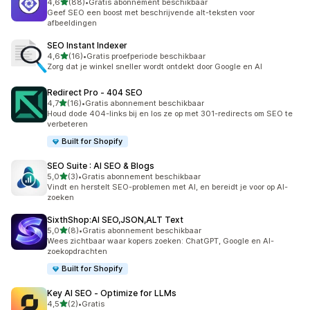
van 5 sterren
4,6
(88)
•
Gratis abonnement beschikbaar
88 recensies in totaal
Geef SEO een boost met beschrijvende alt-teksten voor
afbeeldingen
SEO Instant Indexer
van 5 sterren
4,6
(16)
•
Gratis proefperiode beschikbaar
16 recensies in totaal
Zorg dat je winkel sneller wordt ontdekt door Google en AI
Redirect Pro ‑ 404 SEO
van 5 sterren
4,7
(16)
•
Gratis abonnement beschikbaar
16 recensies in totaal
Houd dode 404-links bij en los ze op met 301-redirects om SEO te
verbeteren
Built for Shopify
SEO Suite : AI SEO & Blogs
van 5 sterren
5,0
(3)
•
Gratis abonnement beschikbaar
3 recensies in totaal
Vindt en herstelt SEO-problemen met AI, en bereidt je voor op AI-
zoeken
SixthShop:AI SEO,JSON,ALT Text
van 5 sterren
5,0
(8)
•
Gratis abonnement beschikbaar
8 recensies in totaal
Wees zichtbaar waar kopers zoeken: ChatGPT, Google en AI-
zoekopdrachten
Built for Shopify
Key AI SEO ‑ Optimize for LLMs
van 5 sterren
4,5
(2)
•
Gratis
2 recensies in totaal