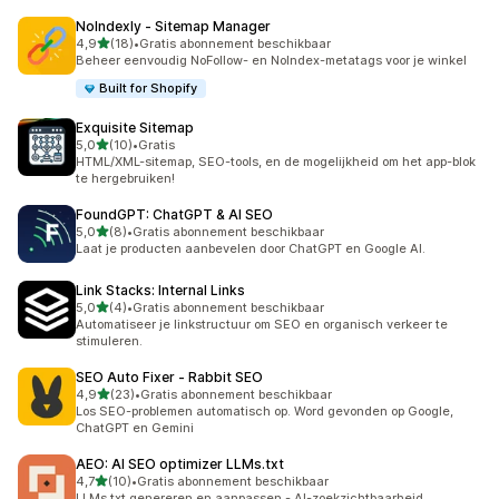
NoIndexly ‑ Sitemap Manager
van 5 sterren
4,9
(18)
•
Gratis abonnement beschikbaar
18 recensies in totaal
Beheer eenvoudig NoFollow- en NoIndex-metatags voor je winkel
Built for Shopify
Exquisite Sitemap
van 5 sterren
5,0
(10)
•
Gratis
10 recensies in totaal
HTML/XML-sitemap, SEO-tools, en de mogelijkheid om het app-blok
te hergebruiken!
FoundGPT: ChatGPT & AI SEO
van 5 sterren
5,0
(8)
•
Gratis abonnement beschikbaar
8 recensies in totaal
Laat je producten aanbevelen door ChatGPT en Google AI.
Link Stacks: Internal Links
van 5 sterren
5,0
(4)
•
Gratis abonnement beschikbaar
4 recensies in totaal
Automatiseer je linkstructuur om SEO en organisch verkeer te
stimuleren.
SEO Auto Fixer ‑ Rabbit SEO
van 5 sterren
4,9
(23)
•
Gratis abonnement beschikbaar
23 recensies in totaal
Los SEO-problemen automatisch op. Word gevonden op Google,
ChatGPT en Gemini
AEO: AI SEO optimizer LLMs.txt
van 5 sterren
4,7
(10)
•
Gratis abonnement beschikbaar
10 recensies in totaal
LLMs.txt genereren en aanpassen - AI-zoekzichtbaarheid