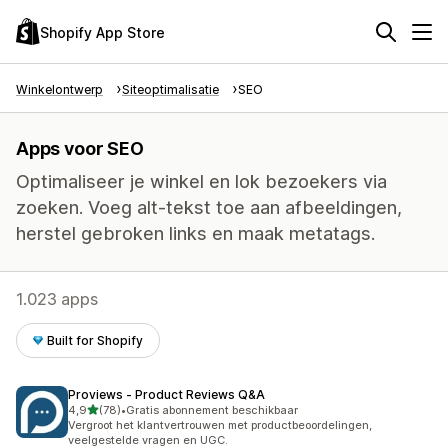
Shopify App Store
Winkelontwerp
Siteoptimalisatie
SEO
Apps voor SEO
Optimaliseer je winkel en lok bezoekers via
zoeken. Voeg alt-tekst toe aan afbeeldingen,
herstel gebroken links en maak metatags.
1.023 apps
Built for Shopify
Proviews ‑ Product Reviews Q&A
van 5 sterren
4,9
(78)
•
Gratis abonnement beschikbaar
78 recensies in totaal
Vergroot het klantvertrouwen met productbeoordelingen,
veelgestelde vragen en UGC.