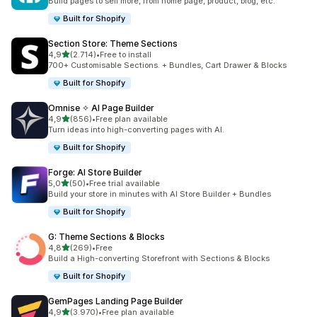
Build pages to sell more, from home page, product, blog, etc.
Built for Shopify
Section Store: Theme Sections
stelle su 5
4,9
(2.714)
•
Free to install
2714 recensioni totali
700+ Customisable Sections. + Bundles, Cart Drawer & Blocks
Built for Shopify
Omnise ✧ AI Page Builder
stelle su 5
4,9
(856)
•
Free plan available
856 recensioni totali
Turn ideas into high-converting pages with AI.
Built for Shopify
Forge: AI Store Builder
stelle su 5
5,0
(50)
•
Free trial available
50 recensioni totali
Build your store in minutes with AI Store Builder + Bundles
Built for Shopify
G: Theme Sections & Blocks
stelle su 5
4,8
(269)
•
Free
269 recensioni totali
Build a High-converting Storefront with Sections & Blocks
Built for Shopify
GemPages Landing Page Builder
stelle su 5
4,9
(3.970)
•
Free plan available
3970 recensioni totali