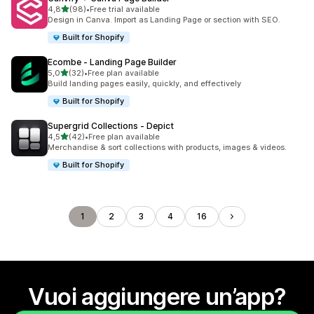
stelle su 5
4,8
(98)
•
Free trial available
98 recensioni totali
Design in Canva. Import as Landing Page or section with SEO.
Built for Shopify
Ecombe ‑ Landing Page Builder
stelle su 5
5,0
(32)
•
Free plan available
32 recensioni totali
Build landing pages easily, quickly, and effectively
Built for Shopify
Supergrid Collections ‑ Depict
stelle su 5
4,5
(42)
•
Free plan available
42 recensioni totali
Merchandise & sort collections with products, images & videos.
Built for Shopify
1
2
3
4
16
Vuoi aggiungere un’app?