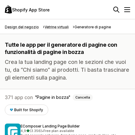
Shopify App Store
Design del negozio
Vetrine virtuali
Generatore di pagine
Tutte le app per il generatore di pagine con
funzionalità di pagine in bozza
Crea la tua landing page con le sezioni che vuoi
tu, da “Chi siamo” ai prodotti. Ti basta trascinare
gli elementi sulla pagina.
371 app con
Pagine in bozza
Cancella
Built for Shopify
EComposer Landing Page Builder
stelle su 5
4,9
(3.356)
•
Free plan available
3356 recensioni totali