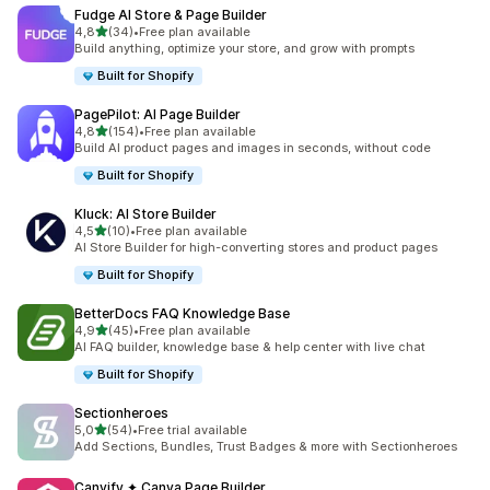
Fudge AI Store & Page Builder
stelle su 5
4,8
(34)
•
Free plan available
34 recensioni totali
Build anything, optimize your store, and grow with prompts
Built for Shopify
PagePilot: AI Page Builder
stelle su 5
4,8
(154)
•
Free plan available
154 recensioni totali
Build AI product pages and images in seconds, without code
Built for Shopify
Kluck: AI Store Builder
stelle su 5
4,5
(10)
•
Free plan available
10 recensioni totali
AI Store Builder for high-converting stores and product pages
Built for Shopify
BetterDocs FAQ Knowledge Base
stelle su 5
4,9
(45)
•
Free plan available
45 recensioni totali
AI FAQ builder, knowledge base & help center with live chat
Built for Shopify
Sectionheroes
stelle su 5
5,0
(54)
•
Free trial available
54 recensioni totali
Add Sections, Bundles, Trust Badges & more with Sectionheroes
Canvify ✦ Canva Page Builder