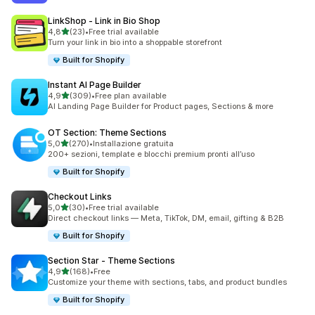
LinkShop ‑ Link in Bio Shop
stelle su 5
4,8
(23)
•
Free trial available
23 recensioni totali
Turn your link in bio into a shoppable storefront
Built for Shopify
Instant AI Page Builder
stelle su 5
4,9
(309)
•
Free plan available
309 recensioni totali
AI Landing Page Builder for Product pages, Sections & more
OT Section: Theme Sections
stelle su 5
5,0
(270)
•
Installazione gratuita
270 recensioni totali
200+ sezioni, template e blocchi premium pronti all’uso
Built for Shopify
Checkout Links
stelle su 5
5,0
(30)
•
Free trial available
30 recensioni totali
Direct checkout links — Meta, TikTok, DM, email, gifting & B2B
Built for Shopify
Section Star ‑ Theme Sections
stelle su 5
4,9
(168)
•
Free
168 recensioni totali
Customize your theme with sections, tabs, and product bundles
Built for Shopify