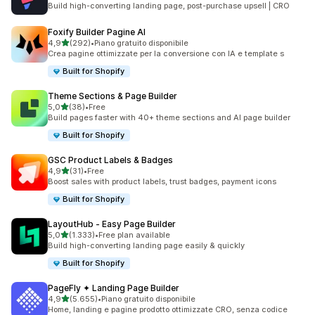
Build high-converting landing page, post-purchase upsell | CRO
Foxify Builder Pagine AI
stelle su 5
4,9
(292)
•
Piano gratuito disponibile
292 recensioni totali
Crea pagine ottimizzate per la conversione con IA e template s
Built for Shopify
Theme Sections & Page Builder
stelle su 5
5,0
(38)
•
Free
38 recensioni totali
Build pages faster with 40+ theme sections and AI page builder
Built for Shopify
GSC Product Labels & Badges
stelle su 5
4,9
(31)
•
Free
31 recensioni totali
Boost sales with product labels, trust badges, payment icons
Built for Shopify
LayoutHub ‑ Easy Page Builder
stelle su 5
5,0
(1.333)
•
Free plan available
1333 recensioni totali
Build high-converting landing page easily & quickly
Built for Shopify
PageFly ✦ Landing Page Builder
stelle su 5
4,9
(5.655)
•
Piano gratuito disponibile
5655 recensioni totali
Home, landing e pagine prodotto ottimizzate CRO, senza codice