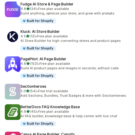
Fudge AI Store & Page Builder
5つ星中
4.8
(34)
•
Free plan available
合計レビュー数：34件
Build anything, optimize your store, and grow with prompts
Built for Shopify
Kluck: AI Store Builder
5つ星中
4.5
(12)
•
Free plan available
合計レビュー数：12件
AI Store Builder for high-converting stores and product pages
Built for Shopify
PagePilot: AI Page Builder
5つ星中
4.8
(153)
•
Free plan available
合計レビュー数：153件
Build AI product pages and images in seconds, without code
Built for Shopify
Sectionheroes
5つ星中
5.0
(54)
•
Free trial available
合計レビュー数：54件
Add Sections, Bundles, Trust Badges & more with Sectionheroes
BetterDocs FAQ Knowledge Base
5つ星中
4.9
(45)
•
Free plan available
合計レビュー数：45件
AI FAQ builder, knowledge base & help center with live chat
Built for Shopify
Canva AI Page Builder: Canvify