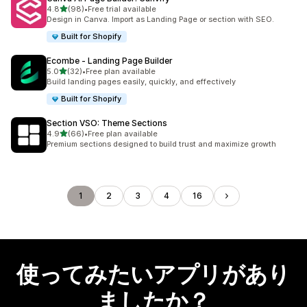
5つ星中
4.8
(98)
•
Free trial available
合計レビュー数：98件
Design in Canva. Import as Landing Page or section with SEO.
Built for Shopify
Ecombe ‑ Landing Page Builder
5つ星中
5.0
(32)
•
Free plan available
合計レビュー数：32件
Build landing pages easily, quickly, and effectively
Built for Shopify
Section VSO: Theme Sections
5つ星中
4.9
(66)
•
Free plan available
合計レビュー数：66件
Premium sections designed to build trust and maximize growth
1
2
3
4
16
使ってみたいアプリがあり
ましたか？