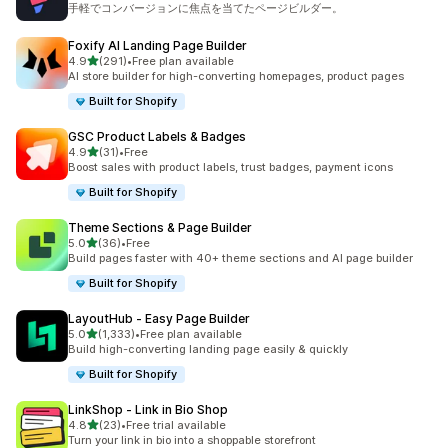
手軽でコンバージョンに焦点を当てたページビルダー。
Foxify AI Landing Page Builder
5つ星中
4.9
(291)
•
Free plan available
合計レビュー数：291件
AI store builder for high-converting homepages, product pages
Built for Shopify
GSC Product Labels & Badges
5つ星中
4.9
(31)
•
Free
合計レビュー数：31件
Boost sales with product labels, trust badges, payment icons
Built for Shopify
Theme Sections & Page Builder
5つ星中
5.0
(36)
•
Free
合計レビュー数：36件
Build pages faster with 40+ theme sections and AI page builder
Built for Shopify
LayoutHub ‑ Easy Page Builder
5つ星中
5.0
(1,333)
•
Free plan available
合計レビュー数：1333件
Build high-converting landing page easily & quickly
Built for Shopify
LinkShop ‑ Link in Bio Shop
5つ星中
4.8
(23)
•
Free trial available
合計レビュー数：23件
Turn your link in bio into a shoppable storefront