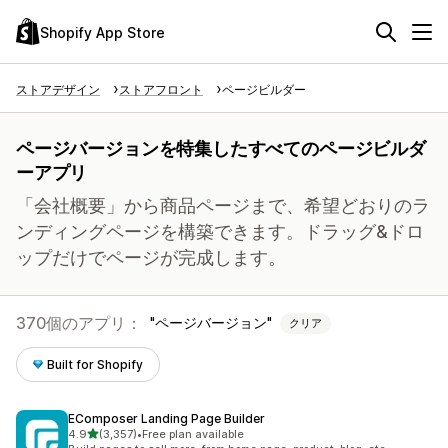
Shopify App Store
ストアデザイン
ストアフロント
ページビルダー
ページバージョンを特集したすべてのページビルダ
ーアプリ
「会社概要」から商品ページまで、希望どおりのラ
ンディングページを構築できます。ドラッグ&ドロ
ップだけでページが完成します。
370個のアプリ：
ページバージョン
クリア
Built for Shopify
EComposer Landing Page Builder
5つ星中
4.9
(3,357)
•
Free plan available
合計レビュー数：3357件