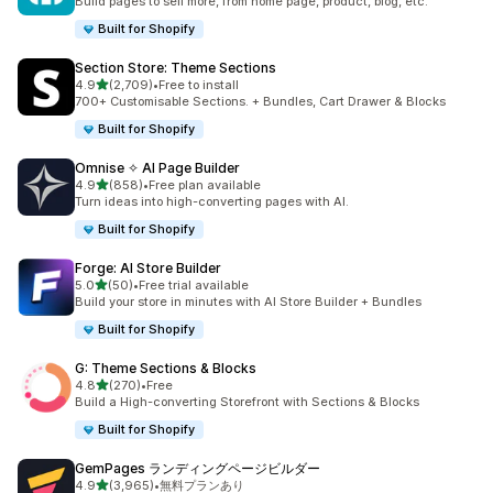
Build pages to sell more, from home page, product, blog, etc.
Built for Shopify
Section Store: Theme Sections
5つ星中
4.9
(2,709)
•
Free to install
合計レビュー数：2709件
700+ Customisable Sections. + Bundles, Cart Drawer & Blocks
Built for Shopify
Omnise ✧ AI Page Builder
5つ星中
4.9
(858)
•
Free plan available
合計レビュー数：858件
Turn ideas into high-converting pages with AI.
Built for Shopify
Forge: AI Store Builder
5つ星中
5.0
(50)
•
Free trial available
合計レビュー数：50件
Build your store in minutes with AI Store Builder + Bundles
Built for Shopify
G: Theme Sections & Blocks
5つ星中
4.8
(270)
•
Free
合計レビュー数：270件
Build a High-converting Storefront with Sections & Blocks
Built for Shopify
GemPages ランディングページビルダー
5つ星中
4.9
(3,965)
•
無料プランあり
合計レビュー数：3965件