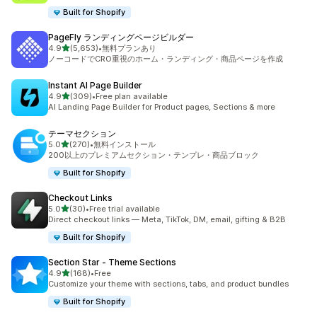
Built for Shopify
PageFly ランディングページビルダー
5つ星中
4.9
(5,653)
•
無料プランあり
合計レビュー数：5653件
ノーコードでCRO重視のホーム・ランディング・商品ページを作成
Instant AI Page Builder
5つ星中
4.9
(309)
•
Free plan available
合計レビュー数：309件
AI Landing Page Builder for Product pages, Sections & more
テーマセクション
5つ星中
5.0
(270)
•
無料インストール
合計レビュー数：270件
200以上のプレミアムセクション・テンプレ・商品ブロック
Built for Shopify
Checkout Links
5つ星中
5.0
(30)
•
Free trial available
合計レビュー数：30件
Direct checkout links — Meta, TikTok, DM, email, gifting & B2B
Built for Shopify
Section Star ‑ Theme Sections
5つ星中
4.9
(168)
•
Free
合計レビュー数：168件
Customize your theme with sections, tabs, and product bundles
Built for Shopify