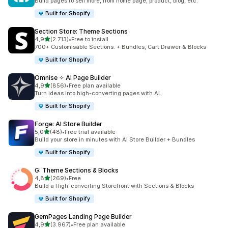
Build pages to sell more, from home page, product, blog, etc.
Built for Shopify
Section Store: Theme Sections
stelle su 5
4,9
(2.713)
•
Free to install
2713 recensioni totali
700+ Customisable Sections. + Bundles, Cart Drawer & Blocks
Built for Shopify
Omnise ✧ AI Page Builder
stelle su 5
4,9
(856)
•
Free plan available
856 recensioni totali
Turn ideas into high-converting pages with AI.
Built for Shopify
Forge: AI Store Builder
stelle su 5
5,0
(48)
•
Free trial available
48 recensioni totali
Build your store in minutes with AI Store Builder + Bundles
Built for Shopify
G: Theme Sections & Blocks
stelle su 5
4,8
(269)
•
Free
269 recensioni totali
Build a High-converting Storefront with Sections & Blocks
Built for Shopify
GemPages Landing Page Builder
stelle su 5
4,9
(3.967)
•
Free plan available
3967 recensioni totali