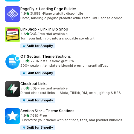
PageFly ✦ Landing Page Builder
stelle su 5
4,9
(5.655)
•
Piano gratuito disponibile
5655 recensioni totali
Home, landing e pagine prodotto ottimizzate CRO, senza codice
LinkShop ‑ Link in Bio Shop
stelle su 5
4,8
(23)
•
Free trial available
23 recensioni totali
Turn your link in bio into a shoppable storefront
Built for Shopify
OT Section: Theme Sections
stelle su 5
5,0
(270)
•
Installazione gratuita
270 recensioni totali
200+ sezioni, template e blocchi premium pronti all’uso
Built for Shopify
Checkout Links
stelle su 5
5,0
(30)
•
Free trial available
30 recensioni totali
Direct checkout links — Meta, TikTok, DM, email, gifting & B2B
Built for Shopify
Section Star ‑ Theme Sections
stelle su 5
4,9
(168)
•
Free
168 recensioni totali
Customize your theme with sections, tabs, and product bundles
Built for Shopify