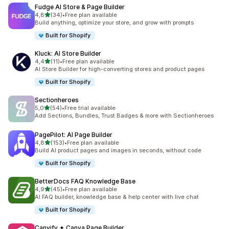
Fudge AI Store & Page Builder
stelle su 5
4,8
(34)
•
Free plan available
34 recensioni totali
Build anything, optimize your store, and grow with prompts
Built for Shopify
Kluck: AI Store Builder
stelle su 5
4,4
(11)
•
Free plan available
11 recensioni totali
AI Store Builder for high-converting stores and product pages
Built for Shopify
Sectionheroes
stelle su 5
5,0
(54)
•
Free trial available
54 recensioni totali
Add Sections, Bundles, Trust Badges & more with Sectionheroes
PagePilot: AI Page Builder
stelle su 5
4,8
(153)
•
Free plan available
153 recensioni totali
Build AI product pages and images in seconds, without code
Built for Shopify
BetterDocs FAQ Knowledge Base
stelle su 5
4,9
(45)
•
Free plan available
45 recensioni totali
AI FAQ builder, knowledge base & help center with live chat
Built for Shopify
Canvify ✦ Canva Page Builder