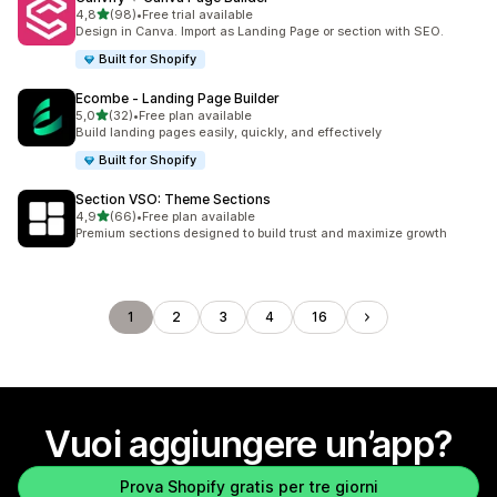
stelle su 5
4,8
(98)
•
Free trial available
98 recensioni totali
Design in Canva. Import as Landing Page or section with SEO.
Built for Shopify
Ecombe ‑ Landing Page Builder
stelle su 5
5,0
(32)
•
Free plan available
32 recensioni totali
Build landing pages easily, quickly, and effectively
Built for Shopify
Section VSO: Theme Sections
stelle su 5
4,9
(66)
•
Free plan available
66 recensioni totali
Premium sections designed to build trust and maximize growth
1
2
3
4
16
Vuoi aggiungere un’app?
Prova Shopify gratis per tre giorni