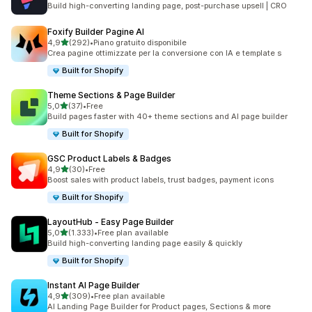
Build high-converting landing page, post-purchase upsell | CRO
Foxify Builder Pagine AI
stelle su 5
4,9
(292)
•
Piano gratuito disponibile
292 recensioni totali
Crea pagine ottimizzate per la conversione con IA e template s
Built for Shopify
Theme Sections & Page Builder
stelle su 5
5,0
(37)
•
Free
37 recensioni totali
Build pages faster with 40+ theme sections and AI page builder
Built for Shopify
GSC Product Labels & Badges
stelle su 5
4,9
(30)
•
Free
30 recensioni totali
Boost sales with product labels, trust badges, payment icons
Built for Shopify
LayoutHub ‑ Easy Page Builder
stelle su 5
5,0
(1.333)
•
Free plan available
1333 recensioni totali
Build high-converting landing page easily & quickly
Built for Shopify
Instant AI Page Builder
stelle su 5
4,9
(309)
•
Free plan available
309 recensioni totali
AI Landing Page Builder for Product pages, Sections & more