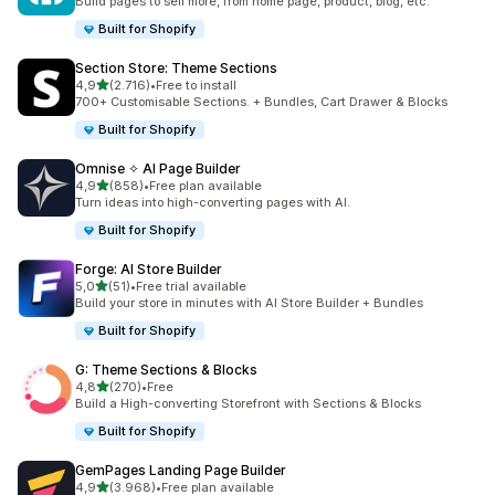
Build pages to sell more, from home page, product, blog, etc.
Built for Shopify
Section Store: Theme Sections
stelle su 5
4,9
(2.716)
•
Free to install
2716 recensioni totali
700+ Customisable Sections. + Bundles, Cart Drawer & Blocks
Built for Shopify
Omnise ✧ AI Page Builder
stelle su 5
4,9
(858)
•
Free plan available
858 recensioni totali
Turn ideas into high-converting pages with AI.
Built for Shopify
Forge: AI Store Builder
stelle su 5
5,0
(51)
•
Free trial available
51 recensioni totali
Build your store in minutes with AI Store Builder + Bundles
Built for Shopify
G: Theme Sections & Blocks
stelle su 5
4,8
(270)
•
Free
270 recensioni totali
Build a High-converting Storefront with Sections & Blocks
Built for Shopify
GemPages Landing Page Builder
stelle su 5
4,9
(3.968)
•
Free plan available
3968 recensioni totali