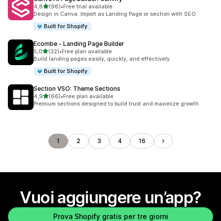
stelle su 5
4,8
(98)
•
Free trial available
98 recensioni totali
Design in Canva. Import as Landing Page or section with SEO.
Built for Shopify
Ecombe ‑ Landing Page Builder
stelle su 5
5,0
(32)
•
Free plan available
32 recensioni totali
Build landing pages easily, quickly, and effectively
Built for Shopify
Section VSO: Theme Sections
stelle su 5
4,9
(66)
•
Free plan available
66 recensioni totali
Premium sections designed to build trust and maximize growth
1
2
3
4
16
Vuoi aggiungere un’app?
Prova Shopify gratis per tre giorni