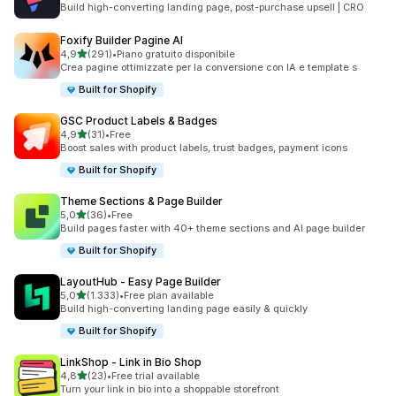
Build high-converting landing page, post-purchase upsell | CRO
Foxify Builder Pagine AI
stelle su 5
4,9
(291)
•
Piano gratuito disponibile
291 recensioni totali
Crea pagine ottimizzate per la conversione con IA e template s
Built for Shopify
GSC Product Labels & Badges
stelle su 5
4,9
(31)
•
Free
31 recensioni totali
Boost sales with product labels, trust badges, payment icons
Built for Shopify
Theme Sections & Page Builder
stelle su 5
5,0
(36)
•
Free
36 recensioni totali
Build pages faster with 40+ theme sections and AI page builder
Built for Shopify
LayoutHub ‑ Easy Page Builder
stelle su 5
5,0
(1.333)
•
Free plan available
1333 recensioni totali
Build high-converting landing page easily & quickly
Built for Shopify
LinkShop ‑ Link in Bio Shop
stelle su 5
4,8
(23)
•
Free trial available
23 recensioni totali
Turn your link in bio into a shoppable storefront