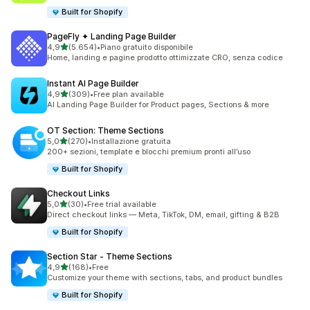
Built for Shopify
PageFly ✦ Landing Page Builder
stelle su 5
4,9
(5.654)
•
Piano gratuito disponibile
5654 recensioni totali
Home, landing e pagine prodotto ottimizzate CRO, senza codice
Instant AI Page Builder
stelle su 5
4,9
(309)
•
Free plan available
309 recensioni totali
AI Landing Page Builder for Product pages, Sections & more
OT Section: Theme Sections
stelle su 5
5,0
(270)
•
Installazione gratuita
270 recensioni totali
200+ sezioni, template e blocchi premium pronti all’uso
Built for Shopify
Checkout Links
stelle su 5
5,0
(30)
•
Free trial available
30 recensioni totali
Direct checkout links — Meta, TikTok, DM, email, gifting & B2B
Built for Shopify
Section Star ‑ Theme Sections
stelle su 5
4,9
(168)
•
Free
168 recensioni totali
Customize your theme with sections, tabs, and product bundles
Built for Shopify