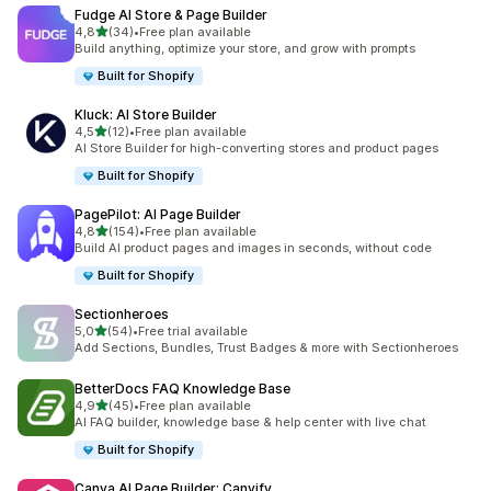
Fudge AI Store & Page Builder
stelle su 5
4,8
(34)
•
Free plan available
34 recensioni totali
Build anything, optimize your store, and grow with prompts
Built for Shopify
Kluck: AI Store Builder
stelle su 5
4,5
(12)
•
Free plan available
12 recensioni totali
AI Store Builder for high-converting stores and product pages
Built for Shopify
PagePilot: AI Page Builder
stelle su 5
4,8
(154)
•
Free plan available
154 recensioni totali
Build AI product pages and images in seconds, without code
Built for Shopify
Sectionheroes
stelle su 5
5,0
(54)
•
Free trial available
54 recensioni totali
Add Sections, Bundles, Trust Badges & more with Sectionheroes
BetterDocs FAQ Knowledge Base
stelle su 5
4,9
(45)
•
Free plan available
45 recensioni totali
AI FAQ builder, knowledge base & help center with live chat
Built for Shopify
Canva AI Page Builder: Canvify