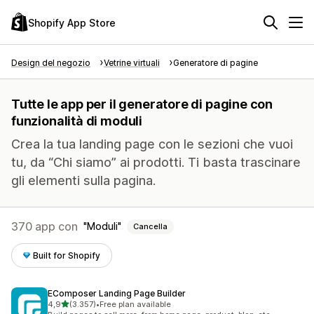
Shopify App Store
Design del negozio
Vetrine virtuali
Generatore di pagine
Tutte le app per il generatore di pagine con
funzionalità di moduli
Crea la tua landing page con le sezioni che vuoi
tu, da “Chi siamo” ai prodotti. Ti basta trascinare
gli elementi sulla pagina.
370 app con
Moduli
Cancella
Built for Shopify
EComposer Landing Page Builder
stelle su 5
4,9
(3.357)
•
Free plan available
3357 recensioni totali