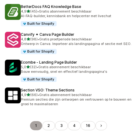
BetterDocs FAQ Knowledge Base
van 5 sterren
4,9
(45)
•
Gratis abonnement beschikbaar
45 recensies in totaal
AI-FAQ-builder, kennisbank en helpcenter met livechat
Built for Shopify
Canvify ✦ Canva Page Builder
van 5 sterren
4,8
(98)
•
Gratis proefperiode beschikbaar
98 recensies in totaal
Ontwerp in Canva. Importeer als landingspagina of sectie met SEO.
Built for Shopify
Ecombe ‑ Landing Page Builder
van 5 sterren
5,0
(32)
•
Gratis abonnement beschikbaar
32 recensies in totaal
Bouw eenvoudig, snel en effectief landingspagina's
Built for Shopify
Section VSO: Theme Sections
van 5 sterren
4,9
(66)
•
Gratis abonnement beschikbaar
66 recensies in totaal
Premium secties die zijn ontworpen om vertrouwen op te bouwen en
groei te maximaliseren
1
2
3
4
16