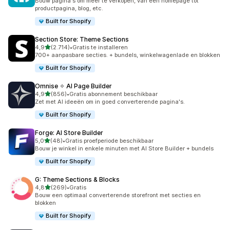
Bouw pagina's om meer te verkopen, van een homepage tot
productpagina, blog, etc.
Built for Shopify
Section Store: Theme Sections
van 5 sterren
4,9
(2.714)
•
Gratis te installeren
2714 recensies in totaal
700+ aanpasbare secties. + bundels, winkelwagenlade en blokken
Built for Shopify
Omnise ✧ AI Page Builder
van 5 sterren
4,9
(856)
•
Gratis abonnement beschikbaar
856 recensies in totaal
Zet met AI ideeën om in goed converterende pagina's.
Built for Shopify
Forge: AI Store Builder
van 5 sterren
5,0
(48)
•
Gratis proefperiode beschikbaar
48 recensies in totaal
Bouw je winkel in enkele minuten met AI Store Builder + bundels
Built for Shopify
G: Theme Sections & Blocks
van 5 sterren
4,8
(269)
•
Gratis
269 recensies in totaal
Bouw een optimaal converterende storefront met secties en
blokken
Built for Shopify