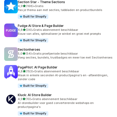
Section Star ‑ Theme Sections
van 5 sterren
4,9
(168)
•
Gratis
168 recensies in totaal
Pas je thema aan met secties, tabbladen en productbundels
Built for Shopify
Fudge AI Store & Page Builder
van 5 sterren
4,8
(34)
•
Gratis abonnement beschikbaar
34 recensies in totaal
Bouw van alles, optimaliseer je winkel en groei met prompts
Built for Shopify
Sectionheroes
van 5 sterren
5,0
(54)
•
Gratis proefperiode beschikbaar
54 recensies in totaal
Voeg secties, bundels, trustbadges en meer toe met Sectionheroes
PagePilot: AI Page Builder
van 5 sterren
4,8
(153)
•
Gratis abonnement beschikbaar
153 recensies in totaal
Maak in enkele seconden AI-productpagina's en -afbeeldingen,
zonder code
Built for Shopify
Kluck: AI Store Builder
van 5 sterren
4,5
(10)
•
Gratis abonnement beschikbaar
10 recensies in totaal
AI-storebuilder voor goed converterende webshops en
productpagina's
Built for Shopify