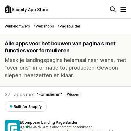
Shopify App Store
Winkelontwerp
Webshops
Pagebuilder
Alle apps voor het bouwen van pagina's met
functies voor formulieren
Maak je landingspagina helemaal naar wens, met
"over ons"-informatie tot producten. Gewoon
slepen, neerzetten en klaar.
371 apps met
Formulieren
Wissen
Built for Shopify
EComposer Landing Page Builder
van 5 sterren
4,9
(3.357)
•
Gratis abonnement beschikbaar
3357 recensies in totaal