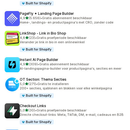
Built for Shopify
PageFly ✦ Landing Page Builder
van 5 sterren
4,9
(5.656)
•
Gratis abonnement beschikbaar
5656 recensies in totaal
Home-, landings- en productpagina's met CRO, zonder code
LinkShop ‑ Link in Bio Shop
van 5 sterren
4,8
(23)
•
Gratis proefperiode beschikbaar
23 recensies in totaal
Verander je link in bio in een onlinewinkel
Built for Shopify
Instant AI Page Builder
van 5 sterren
4,9
(309)
•
Gratis abonnement beschikbaar
309 recensies in totaal
AI-landingspagina-builder voor productpagina's, secties en meer
OT Section: Thema Secties
van 5 sterren
5,0
(271)
•
Gratis te installeren
271 recensies in totaal
200+ secties, sjablonen en blokken voor elke winkelpagina
Built for Shopify
Checkout Links
van 5 sterren
5,0
(30)
•
Gratis proefperiode beschikbaar
30 recensies in totaal
Directe checkout-links: Meta, TikTok, DM, e-mail, cadeaus en B2B
Built for Shopify