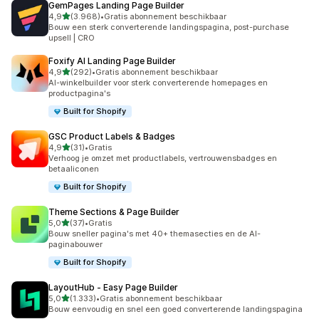
GemPages Landing Page Builder
van 5 sterren
4,9
(3.968)
•
Gratis abonnement beschikbaar
3968 recensies in totaal
Bouw een sterk converterende landingspagina, post-purchase
upsell | CRO
Foxify AI Landing Page Builder
van 5 sterren
4,9
(292)
•
Gratis abonnement beschikbaar
292 recensies in totaal
AI-winkelbuilder voor sterk converterende homepages en
productpagina's
Built for Shopify
GSC Product Labels & Badges
van 5 sterren
4,9
(31)
•
Gratis
31 recensies in totaal
Verhoog je omzet met productlabels, vertrouwensbadges en
betaaliconen
Built for Shopify
Theme Sections & Page Builder
van 5 sterren
5,0
(37)
•
Gratis
37 recensies in totaal
Bouw sneller pagina's met 40+ themasecties en de AI-
paginabouwer
Built for Shopify
LayoutHub ‑ Easy Page Builder
van 5 sterren
5,0
(1.333)
•
Gratis abonnement beschikbaar
1333 recensies in totaal
Bouw eenvoudig en snel een goed converterende landingspagina