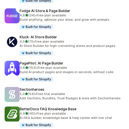
Built for Shopify
Fudge AI Store & Page Builder
de 5 estrelas
4,8
(34)
•
Free plan available
34 total de avaliações
Build anything, optimize your store, and grow with prompts
Built for Shopify
Kluck: AI Store Builder
de 5 estrelas
4,5
(11)
•
Free plan available
11 total de avaliações
AI Store Builder for high-converting stores and product pages
Built for Shopify
PagePilot: AI Page Builder
de 5 estrelas
4,8
(153)
•
Free plan available
153 total de avaliações
Build AI product pages and images in seconds, without code
Built for Shopify
Sectionheroes
de 5 estrelas
5,0
(54)
•
Free trial available
54 total de avaliações
Add Sections, Bundles, Trust Badges & more with Sectionheroes
BetterDocs FAQ Knowledge Base
de 5 estrelas
4,9
(45)
•
Free plan available
45 total de avaliações
AI FAQ builder, knowledge base & help center with live chat
Built for Shopify