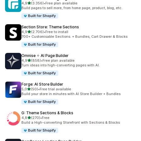
de 5 estrelas
4,9
(3.356)
•
Free plan available
3356 total de avaliações
Build pages to sell more, from home page, product, blog, etc.
Built for Shopify
Section Store: Theme Sections
de 5 estrelas
4,9
(2.706)
•
Free to install
2706 total de avaliações
700+ Customisable Sections. + Bundles, Cart Drawer & Blocks
Built for Shopify
Omnise ✧ AI Page Builder
de 5 estrelas
4,9
(858)
•
Free plan available
858 total de avaliações
Turn ideas into high-converting pages with AI.
Built for Shopify
Forge: AI Store Builder
de 5 estrelas
5,0
(50)
•
Free trial available
50 total de avaliações
Build your store in minutes with AI Store Builder + Bundles
Built for Shopify
G: Theme Sections & Blocks
de 5 estrelas
4,8
(270)
•
Free
270 total de avaliações
Build a High-converting Storefront with Sections & Blocks
Built for Shopify