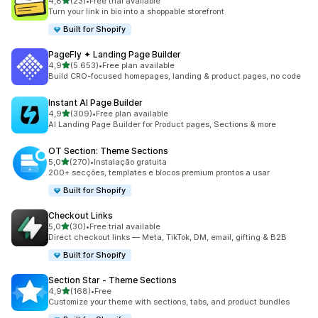
de 5 estrelas
4,8
(23)
•
Free trial available
23 total de avaliações
Turn your link in bio into a shoppable storefront
Built for Shopify
PageFly ✦ Landing Page Builder
de 5 estrelas
4,9
(5.653)
•
Free plan available
5653 total de avaliações
Build CRO-focused homepages, landing & product pages, no code
Instant AI Page Builder
de 5 estrelas
4,9
(309)
•
Free plan available
309 total de avaliações
AI Landing Page Builder for Product pages, Sections & more
OT Section: Theme Sections
de 5 estrelas
5,0
(270)
•
Instalação gratuita
270 total de avaliações
200+ secções, templates e blocos premium prontos a usar
Built for Shopify
Checkout Links
de 5 estrelas
5,0
(30)
•
Free trial available
30 total de avaliações
Direct checkout links — Meta, TikTok, DM, email, gifting & B2B
Built for Shopify
Section Star ‑ Theme Sections
de 5 estrelas
4,9
(168)
•
Free
168 total de avaliações
Customize your theme with sections, tabs, and product bundles