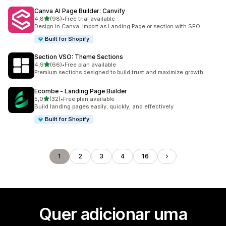
Canva AI Page Builder: Canvify
de 5 estrelas
4,8
(98)
•
Free trial available
98 total de avaliações
Design in Canva. Import as Landing Page or section with SEO.
Built for Shopify
Section VSO: Theme Sections
de 5 estrelas
4,9
(66)
•
Free plan available
66 total de avaliações
Premium sections designed to build trust and maximize growth
Ecombe ‑ Landing Page Builder
de 5 estrelas
5,0
(32)
•
Free plan available
32 total de avaliações
Build landing pages easily, quickly, and effectively
Built for Shopify
1
2
3
4
16
Quer adicionar uma