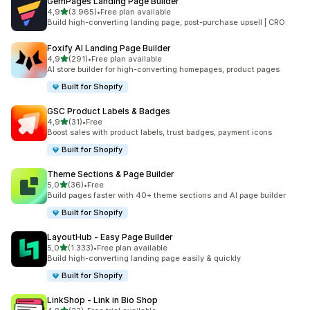
GemPages Landing Page Builder
de 5 estrelas
4,9
(3.965)
•
Free plan available
3965 total de avaliações
Build high-converting landing page, post-purchase upsell | CRO
Foxify AI Landing Page Builder
de 5 estrelas
4,9
(291)
•
Free plan available
291 total de avaliações
AI store builder for high-converting homepages, product pages
Built for Shopify
GSC Product Labels & Badges
de 5 estrelas
4,9
(31)
•
Free
31 total de avaliações
Boost sales with product labels, trust badges, payment icons
Built for Shopify
Theme Sections & Page Builder
de 5 estrelas
5,0
(36)
•
Free
36 total de avaliações
Build pages faster with 40+ theme sections and AI page builder
Built for Shopify
LayoutHub ‑ Easy Page Builder
de 5 estrelas
5,0
(1.333)
•
Free plan available
1333 total de avaliações
Build high-converting landing page easily & quickly
Built for Shopify
LinkShop ‑ Link in Bio Shop