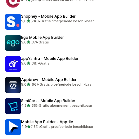
350 recensies in totaal
Shopney ‑ Mobile App Builder
van 5 sterren
5,0
(716)
•
Gratis proefperiode beschikbaar
716 recensies in totaal
Ego Mobile App Builder
van 5 sterren
5,0
(37)
•
Gratis
37 recensies in totaal
appYantra ‑ Mobile App Builder
van 5 sterren
5,0
(38)
•
Gratis
38 recensies in totaal
Appbrew ‑ Mobile App Builder
van 5 sterren
5,0
(66)
•
Gratis proefperiode beschikbaar
66 recensies in totaal
SimiCart ‑ Mobile App Builder
van 5 sterren
4,3
(35)
•
Gratis abonnement beschikbaar
35 recensies in totaal
Mobile App Builder ‑ Apptile
van 5 sterren
4,9
(131)
•
Gratis proefperiode beschikbaar
131 recensies in totaal