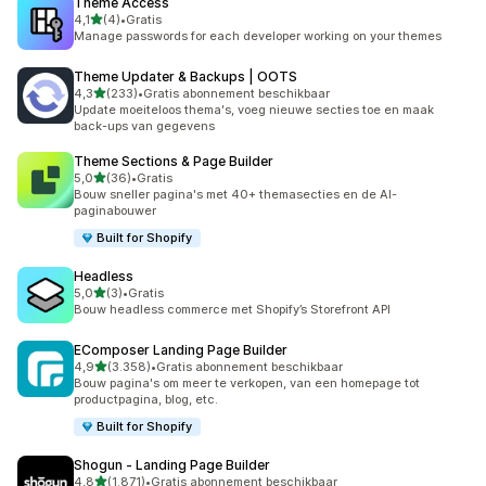
Theme Access
van 5 sterren
4,1
(4)
•
Gratis
4 recensies in totaal
Manage passwords for each developer working on your themes
Theme Updater & Backups | OOTS
van 5 sterren
4,3
(233)
•
Gratis abonnement beschikbaar
233 recensies in totaal
Update moeiteloos thema's, voeg nieuwe secties toe en maak
back-ups van gegevens
Theme Sections & Page Builder
van 5 sterren
5,0
(36)
•
Gratis
36 recensies in totaal
Bouw sneller pagina's met 40+ themasecties en de AI-
paginabouwer
Built for Shopify
Headless
van 5 sterren
5,0
(3)
•
Gratis
3 recensies in totaal
Bouw headless commerce met Shopify’s Storefront API
EComposer Landing Page Builder
van 5 sterren
4,9
(3.358)
•
Gratis abonnement beschikbaar
3358 recensies in totaal
Bouw pagina's om meer te verkopen, van een homepage tot
productpagina, blog, etc.
Built for Shopify
Shogun ‑ Landing Page Builder
van 5 sterren
4,8
(1.871)
•
Gratis abonnement beschikbaar