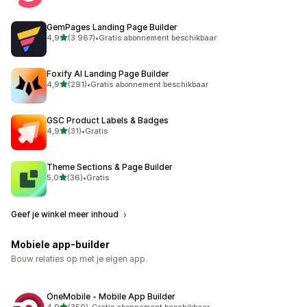
GemPages Landing Page Builder
van 5 sterren
4,9
(3.967)
•
Gratis abonnement beschikbaar
3967 recensies in totaal
Foxify AI Landing Page Builder
van 5 sterren
4,9
(291)
•
Gratis abonnement beschikbaar
291 recensies in totaal
GSC Product Labels & Badges
van 5 sterren
4,9
(31)
•
Gratis
31 recensies in totaal
Theme Sections & Page Builder
van 5 sterren
5,0
(36)
•
Gratis
36 recensies in totaal
Geef je winkel meer inhoud
Mobiele app-builder
Bouw relaties op met je eigen app.
OneMobile ‑ Mobile App Builder
van 5 sterren
4,9
(350)
•
Gratis abonnement beschikbaar