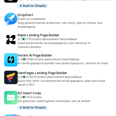
Built for Shopify
DropStart
Gratis te installeren
Krijg geselecteerde producten, een merk, logo en thema voor
dropshipping
Replo Landing Page Builder
van 5 sterren
4,7
(171)
•
Gratis abonnement beschikbaar
171 recensies in totaal
Goed presterende landingspagina's voor serieuze e-
commerceteams
Instant AI Page Builder
van 5 sterren
4,9
(309)
•
Gratis abonnement beschikbaar
309 recensies in totaal
AI-landingspagina-builder voor productpagina's, secties en meer
GemPages Landing Page Builder
van 5 sterren
4,9
(3.967)
•
Gratis abonnement beschikbaar
3967 recensies in totaal
Bouw een sterk converterende landingspagina, post-purchase
upsell | CRO
XO Insert Code
van 5 sterren
5,0
(101)
•
Gratis
101 recensies in totaal
Elk gewenst codefragment toevoegen aan je winkel
Built for Shopify