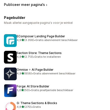
Publiceer meer pagina's
Pagebuilder
Maak allerlei aangepaste pagina's voor je winkel
EComposer Landing Page Builder
van 5 sterren
4,9
(3.358)
•
Gratis abonnement beschikbaar
3358 recensies in totaal
Section Store: Theme Sections
van 5 sterren
4,9
(2.713)
•
Gratis te installeren
2713 recensies in totaal
Omnise ✧ AI Page Builder
van 5 sterren
4,9
(858)
•
Gratis abonnement beschikbaar
858 recensies in totaal
Forge: AI Store Builder
van 5 sterren
5,0
(50)
•
Gratis proefperiode beschikbaar
50 recensies in totaal
G: Theme Sections & Blocks
van 5 sterren
4,8
(270)
•
Gratis
270 recensies in totaal