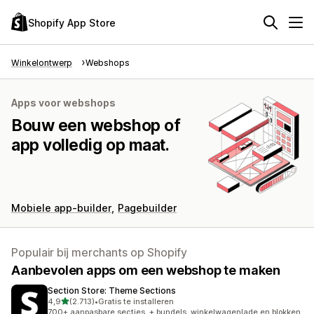
Shopify App Store
Winkelontwerp
Webshops
Apps voor webshops
Bouw een webshop of
app volledig op maat.
Mobiele app-builder
Pagebuilder
Populair bij merchants op Shopify
Aanbevolen apps om een webshop te maken
Section Store: Theme Sections
van 5 sterren
4,9
(2.713)
•
Gratis te installeren
2713 recensies in totaal
700+ aanpasbare secties. + bundels, winkelwagenlade en blokken