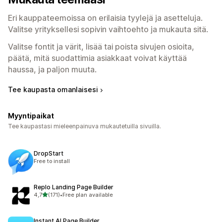
Eri kauppateemoissa on erilaisia tyylejä ja asetteluja.
Valitse yrityksellesi sopivin vaihtoehto ja mukauta sitä.
Valitse fontit ja värit, lisää tai poista sivujen osioita,
päätä, mitä suodattimia asiakkaat voivat käyttää
haussa, ja paljon muuta.
Tee kaupasta omanlaisesi
Myyntipaikat
Tee kaupastasi mieleenpainuva mukautetuilla sivuilla.
DropStart
Free to install
Replo Landing Page Builder
/ 5 tähteä
4,7
(171)
•
Free plan available
171 arvostelua yhteensä
Instant AI Page Builder