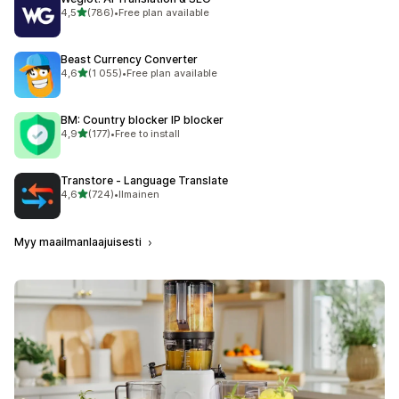
/ 5 tähteä
4,5
(786)
•
Free plan available
786 arvostelua yhteensä
Beast Currency Converter
/ 5 tähteä
4,6
(1 055)
•
Free plan available
1055 arvostelua yhteensä
BM: Country blocker IP blocker
/ 5 tähteä
4,9
(177)
•
Free to install
177 arvostelua yhteensä
Transtore ‑ Language Translate
/ 5 tähteä
4,6
(724)
•
Ilmainen
724 arvostelua yhteensä
Myy maailmanlaajuisesti