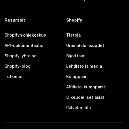
Resurssit
Shopify
Shopifyn ohjekeskus
Tietoja
API-dokumentaatio
Uramahdollisuudet
Shopify-yhteisö
Sijoittajat
Shopify-blogi
Lehdistö ja media
Tutkimus
Kumppanit
Affiliate-kumppanit
Oikeudelliset asiat
Palvelun tila