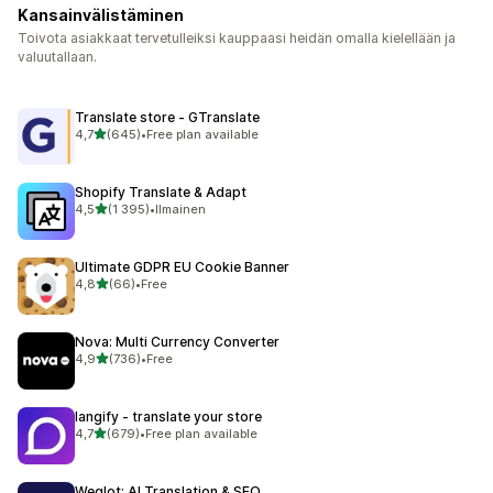
Kansainvälistäminen
Toivota asiakkaat tervetulleiksi kauppaasi heidän omalla kielellään ja
valuutallaan.
Translate store ‑ GTranslate
/ 5 tähteä
4,7
(645)
•
Free plan available
645 arvostelua yhteensä
Shopify Translate & Adapt
/ 5 tähteä
4,5
(1 395)
•
Ilmainen
1395 arvostelua yhteensä
Ultimate GDPR EU Cookie Banner
/ 5 tähteä
4,8
(66)
•
Free
66 arvostelua yhteensä
Nova: Multi Currency Converter
/ 5 tähteä
4,9
(736)
•
Free
736 arvostelua yhteensä
langify ‑ translate your store
/ 5 tähteä
4,7
(679)
•
Free plan available
679 arvostelua yhteensä
Weglot: AI Translation & SEO