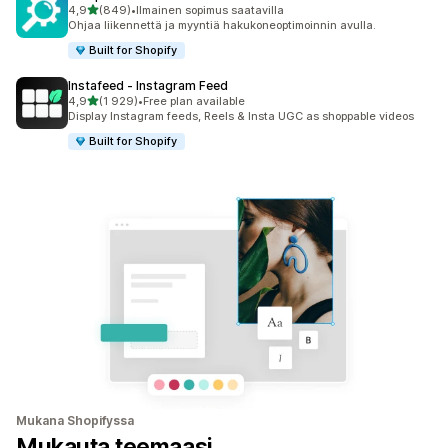
/ 5 tähteä
4,9
(849)
•
Ilmainen sopimus saatavilla
849 arvostelua yhteensä
Ohjaa liikennettä ja myyntiä hakukoneoptimoinnin avulla.
Built for Shopify
Instafeed ‑ Instagram Feed
/ 5 tähteä
4,9
(1 929)
•
Free plan available
1929 arvostelua yhteensä
Display Instagram feeds, Reels & Insta UGC as shoppable videos
Built for Shopify
Mukana Shopifyssa
Mukauta teemaasi