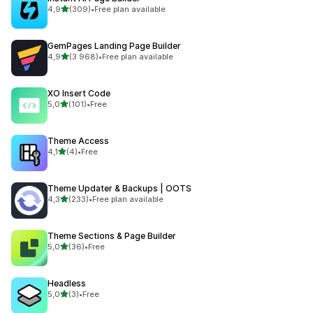
/ 5 tähteä
4,9
(309)
•
Free plan available
309 arvostelua yhteensä
GemPages Landing Page Builder
/ 5 tähteä
4,9
(3 968)
•
Free plan available
3968 arvostelua yhteensä
XO Insert Code
/ 5 tähteä
5,0
(101)
•
Free
101 arvostelua yhteensä
Theme Access
/ 5 tähteä
4,1
(4)
•
Free
4 arvostelua yhteensä
Theme Updater & Backups | OOTS
/ 5 tähteä
4,3
(233)
•
Free plan available
233 arvostelua yhteensä
Theme Sections & Page Builder
/ 5 tähteä
5,0
(36)
•
Free
36 arvostelua yhteensä
Headless
/ 5 tähteä
5,0
(3)
•
Free
3 arvostelua yhteensä