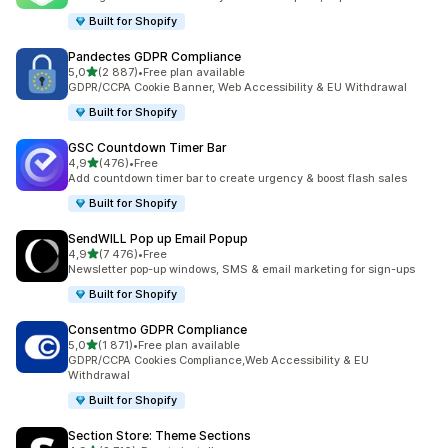
Built for Shopify
Pandectes GDPR Compliance
/ 5 tähteä
5,0
(2 887)
•
Free plan available
2887 arvostelua yhteensä
GDPR/CCPA Cookie Banner, Web Accessibility & EU Withdrawal
Built for Shopify
GSC Countdown Timer Bar
/ 5 tähteä
4,9
(476)
•
Free
476 arvostelua yhteensä
Add countdown timer bar to create urgency & boost flash sales
Built for Shopify
SendWILL Pop up Email Popup
/ 5 tähteä
4,9
(7 476)
•
Free
7476 arvostelua yhteensä
Newsletter pop-up windows, SMS & email marketing for sign-ups
Built for Shopify
Consentmo GDPR Compliance
/ 5 tähteä
5,0
(1 871)
•
Free plan available
1871 arvostelua yhteensä
GDPR/CCPA Cookies Compliance,Web Accessibility & EU
Withdrawal
Built for Shopify
Section Store: Theme Sections