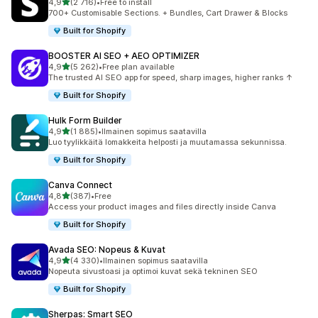
/ 5 tähteä
4,9
(2 716)
•
Free to install
2716 arvostelua yhteensä
700+ Customisable Sections. + Bundles, Cart Drawer & Blocks
Built for Shopify
BOOSTER AI SEO + AEO OPTIMIZER
/ 5 tähteä
4,9
(5 262)
•
Free plan available
5262 arvostelua yhteensä
The trusted AI SEO app for speed, sharp images, higher ranks ↑
Built for Shopify
Hulk Form Builder
/ 5 tähteä
4,9
(1 885)
•
Ilmainen sopimus saatavilla
1885 arvostelua yhteensä
Luo tyylikkäitä lomakkeita helposti ja muutamassa sekunnissa.
Built for Shopify
Canva Connect
/ 5 tähteä
4,8
(387)
•
Free
387 arvostelua yhteensä
Access your product images and files directly inside Canva
Built for Shopify
Avada SEO: Nopeus & Kuvat
/ 5 tähteä
4,9
(4 330)
•
Ilmainen sopimus saatavilla
4330 arvostelua yhteensä
Nopeuta sivustoasi ja optimoi kuvat sekä tekninen SEO
Built for Shopify
Sherpas: Smart SEO