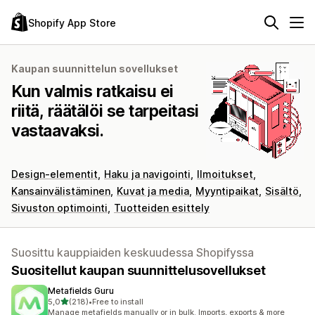
Shopify App Store
Kaupan suunnittelun sovellukset
Kun valmis ratkaisu ei
riitä, räätälöi se tarpeitasi
vastaavaksi.
Design-elementit
Haku ja navigointi
Ilmoitukset
Kansainvälistäminen
Kuvat ja media
Myyntipaikat
Sisältö
Sivuston optimointi
Tuotteiden esittely
Suosittu kauppiaiden keskuudessa Shopifyssa
Suositellut kaupan suunnittelusovellukset
Metafields Guru
/ 5 tähteä
5,0
(218)
•
Free to install
218 arvostelua yhteensä
Manage metafields manually or in bulk. Imports, exports & more