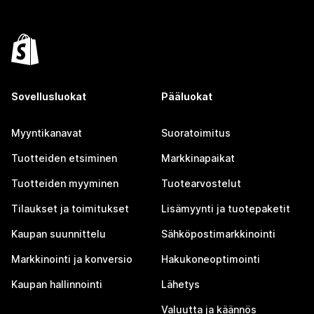
Sovellusluokat
Pääluokat
Myyntikanavat
Suoratoimitus
Tuotteiden etsiminen
Markkinapaikat
Tuotteiden myyminen
Tuotearvostelut
Tilaukset ja toimitukset
Lisämyynti ja tuotepaketit
Kaupan suunnittelu
Sähköpostimarkkinointi
Markkinointi ja konversio
Hakukoneoptimointi
Kaupan hallinnointi
Lähetys
Valuutta ja käännös