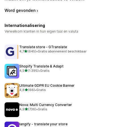
Word gevonden
Internationalisering
Verwelkom klanten in hun eigen taal en valuta
Translate store ‑ GTranslate
van 5 sterren
4,7
(645)
•
Gratis abonnement beschikbaar
645 recensies in totaal
Shopify Translate & Adapt
van 5 sterren
4,5
(1.395)
•
Gratis
1395 recensies in totaal
Ultimate GDPR EU Cookie Banner
van 5 sterren
4,8
(66)
•
Gratis
66 recensies in totaal
Nova: Multi Currency Converter
van 5 sterren
4,9
(736)
•
Gratis
736 recensies in totaal
langify ‑ translate your store