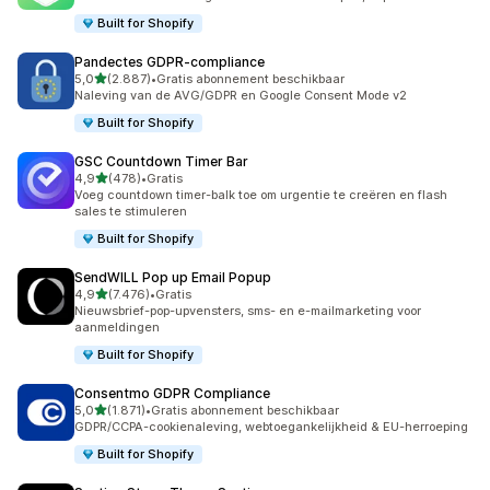
Built for Shopify
Pandectes GDPR‑compliance
van 5 sterren
5,0
(2.887)
•
Gratis abonnement beschikbaar
2887 recensies in totaal
Naleving van de AVG/GDPR en Google Consent Mode v2
Built for Shopify
GSC Countdown Timer Bar
van 5 sterren
4,9
(478)
•
Gratis
478 recensies in totaal
Voeg countdown timer-balk toe om urgentie te creëren en flash
sales te stimuleren
Built for Shopify
SendWILL Pop up Email Popup
van 5 sterren
4,9
(7.476)
•
Gratis
7476 recensies in totaal
Nieuwsbrief-pop-upvensters, sms- en e-mailmarketing voor
aanmeldingen
Built for Shopify
Consentmo GDPR Compliance
van 5 sterren
5,0
(1.871)
•
Gratis abonnement beschikbaar
1871 recensies in totaal
GDPR/CCPA-cookienaleving, webtoegankelijkheid & EU-herroeping
Built for Shopify