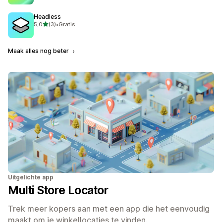
Headless
van 5 sterren
5,0
(3)
•
Gratis
3 recensies in totaal
Maak alles nog beter
Uitgelichte app
Multi Store Locator
Trek meer kopers aan met een app die het eenvoudig
maakt om je winkellocaties te vinden.