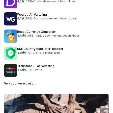
van 5 sterren
4,7
(679)
•
Gratis abonnement beschikbaar
679 recensies in totaal
Weglot: AI‑Vertaling
van 5 sterren
4,5
(786)
•
Gratis abonnement beschikbaar
786 recensies in totaal
Beast Currency Converter
van 5 sterren
4,6
(1.055)
•
Gratis abonnement beschikbaar
1055 recensies in totaal
BM: Country blocker IP blocker
van 5 sterren
4,9
(177)
•
Gratis te installeren
177 recensies in totaal
Transtore ‑ Taalvertaling
van 5 sterren
4,6
(724)
•
Gratis
724 recensies in totaal
Verkoop wereldwijd