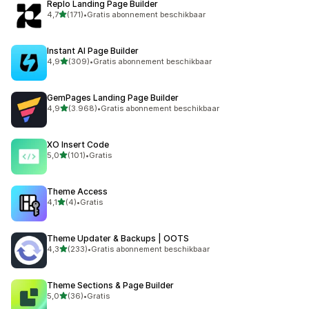
Replo Landing Page Builder
van 5 sterren
4,7
(171)
•
Gratis abonnement beschikbaar
171 recensies in totaal
Instant AI Page Builder
van 5 sterren
4,9
(309)
•
Gratis abonnement beschikbaar
309 recensies in totaal
GemPages Landing Page Builder
van 5 sterren
4,9
(3.968)
•
Gratis abonnement beschikbaar
3968 recensies in totaal
XO Insert Code
van 5 sterren
5,0
(101)
•
Gratis
101 recensies in totaal
Theme Access
van 5 sterren
4,1
(4)
•
Gratis
4 recensies in totaal
Theme Updater & Backups | OOTS
van 5 sterren
4,3
(233)
•
Gratis abonnement beschikbaar
233 recensies in totaal
Theme Sections & Page Builder
van 5 sterren
5,0
(36)
•
Gratis
36 recensies in totaal