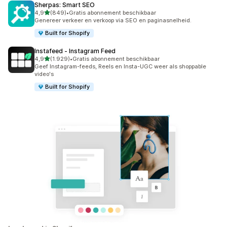
Sherpas: Smart SEO
van 5 sterren
4,9
(849)
•
Gratis abonnement beschikbaar
849 recensies in totaal
Genereer verkeer en verkoop via SEO en paginasnelheid.
Built for Shopify
Instafeed ‑ Instagram Feed
van 5 sterren
4,9
(1.929)
•
Gratis abonnement beschikbaar
1929 recensies in totaal
Geef Instagram-feeds, Reels en Insta-UGC weer als shoppable
video's
Built for Shopify