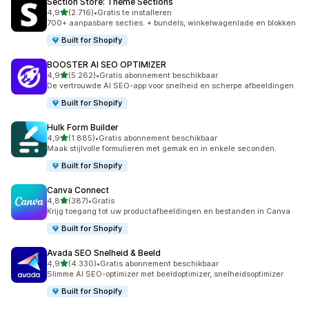
Section Store: Theme Sections
van 5 sterren
4,9
(2.716)
•
Gratis te installeren
2716 recensies in totaal
700+ aanpasbare secties. + bundels, winkelwagenlade en blokken
Built for Shopify
BOOSTER AI SEO OPTIMIZER
van 5 sterren
4,9
(5.262)
•
Gratis abonnement beschikbaar
5262 recensies in totaal
De vertrouwde AI SEO-app voor snelheid en scherpe afbeeldingen
Built for Shopify
Hulk Form Builder
van 5 sterren
4,9
(1.885)
•
Gratis abonnement beschikbaar
1885 recensies in totaal
Maak stijlvolle formulieren met gemak en in enkele seconden.
Built for Shopify
Canva Connect
van 5 sterren
4,8
(387)
•
Gratis
387 recensies in totaal
Krijg toegang tot uw productafbeeldingen en bestanden in Canva
Built for Shopify
Avada SEO Snelheid & Beeld
van 5 sterren
4,9
(4.330)
•
Gratis abonnement beschikbaar
4330 recensies in totaal
Slimme AI SEO-optimizer met beeldoptimizer, snelheidsoptimizer
Built for Shopify