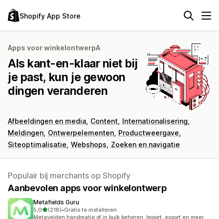
Shopify App Store
Apps voor winkelontwerpA
Als kant-en-klaar niet bij
je past, kun je gewoon
dingen veranderen
Afbeeldingen en media
Content
Internationalisering
Meldingen
Ontwerpelementen
Productweergave
Siteoptimalisatie
Webshops
Zoeken en navigatie
Populair bij merchants op Shopify
Aanbevolen apps voor winkelontwerp
Metafields Guru
van 5 sterren
5,0
(218)
•
Gratis te installeren
218 recensies in totaal
Metavelden handmatig of in bulk beheren. Import, export en meer