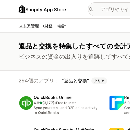
Shopify App Store
ストア管理
財務
会計
返品と交換を特集したすべての会計
ビジネスの資金の出入りを追跡してすべて
294個のアプリ：
返品と交換
クリア
QuickBooks Online
Re
5つ星中
4.8
(3,177)
•
Free to install
5.0
合計レビュー数：3177件
合
Sync your retail and B2B sales activity
Cre
to QuickBooks
and
QuickBooks Sync by MyWorks
Jui