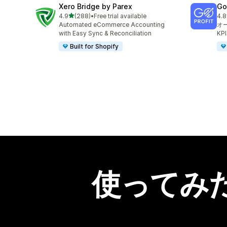
Xero Bridge by Parex
GoP
5つ星中
4.9
(288)
•
Free trial available
4.8
合計レビュー数：288件
合
Automated eCommerce Accounting
オ
with Easy Sync & Reconciliation
K
Built for Shopify
使ってみ