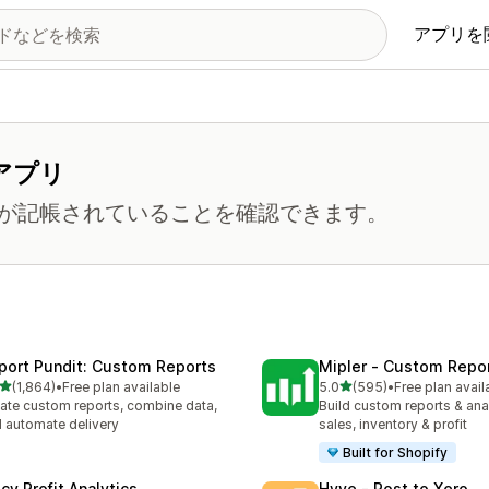
アプリを
アプリ
が記帳されていることを確認できます。
port Pundit: Custom Reports
Mipler ‑ Custom Repo
5つ星中
5つ星中
(1,864)
•
Free plan available
5.0
(595)
•
Free plan avail
計レビュー数：1864件
合計レビュー数：595件
ate custom reports, combine data,
Build custom reports & anal
 automate delivery
sales, inventory & profit
Built for Shopify
cy Profit Analytics
Hyve ‑ Post to Xero