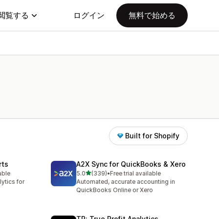
閲覧する
ログイン
無料で始める
Built for Shopify
rts
A2X Sync for QuickBooks & Xero
5つ星中
able
5.0
(339)
•
Free trial available
合計レビュー数：339件
ytics for
Automated, accurate accounting in
QuickBooks Online or Xero
TP: True Profit Analytics