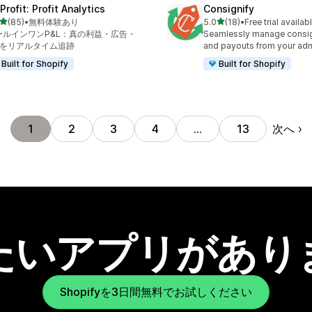
rofit: Profit Analytics
Consignify
5つ星中
5つ星中
(85)
•
無料体験あり
5.0
(18)
•
Free trial availab
計レビュー数：85件
合計レビュー数：18件
ールインワンP&L：真の利益・広告・
Seamlessly manage consig
PIをリアルタイム追跡
and payouts from your ad
Built for Shopify
Built for Shopify
次へ
1
2
3
4
…
13
たいアプリがあり
Shopifyを3日間無料でお試しください