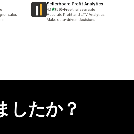
Sellerboard Profit Analytics
5つ星中
le
4.1
(59)
•
Free trial available
合計レビュー数：59件
nor sales
Accurate Profit and LTV Analytics.
min
Make data-driven decisions.
ましたか？