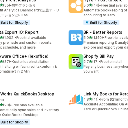
5つ星中
5つ星中
(55)
•
無料プランあり
5.0
(44)
•
Free trial availab
計レビュー数：55件
合計レビュー数：44件
ofit Analytics Dashboardで広告アトリ
Automate bookkeeping of 
ューションとROAS
accounting to Xero
Built for Shopify
Built for Shopify
ta Export IO: Report
BR ‑ Better Reports
5つ星中
5つ星中
(1,902)
•
Free trial available
5.0
(1,140)
•
Free trial avai
計レビュー数：1902件
合計レビュー数：1140件
y premade and custom reports:
Premium reporting & analyt
ter, schedule, and more.
explore and export your da
xware Office+ (lexoffice)
Shopify Bill Pay
5つ星中
5つ星中
(37)
•
Kostenlose Installation
2.7
(17)
•
Free to install
計レビュー数：37件
合計レビュー数：17件
hhaltung einfach, rechtskonform &
Pay any business, anywher
omatisiert in 2 Min.
you want
Works QuickBooksDesktop
Link My Books for Xer
5つ星中
nc
4.8
(41)
•
From $21/month
合計レビュー数：41件
Accurate Accounting On Au
5つ星中
(20)
•
Free plan available
計レビュー数：20件
Xero or QuickBooks Onlin
omatically sync sales and inventory
h QuickBooks Desktop
Built for Shopify