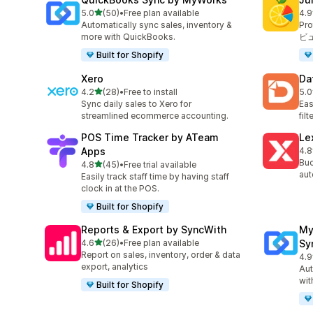
5つ星中
5.0
(50)
•
Free plan available
4.9
合計レビュー数：50件
合
Automatically sync sales, inventory &
Pr
more with QuickBooks.
ビ
Built for Shopify
Xero
Da
5つ星中
4.2
(28)
•
Free to install
5.0
合計レビュー数：28件
合
Sync daily sales to Xero for
Eas
streamlined ecommerce accounting.
fil
POS Time Tracker by ATeam
Le
Apps
4.8
合
Buc
5つ星中
4.8
(45)
•
Free trial available
合計レビュー数：45件
aut
Easily track staff time by having staff
clock in at the POS.
Built for Shopify
Reports & Export by SyncWith
My
5つ星中
4.6
(26)
•
Free plan available
Sy
合計レビュー数：26件
Report on sales, inventory, order & data
4.9
合
export, analytics
Aut
wit
Built for Shopify