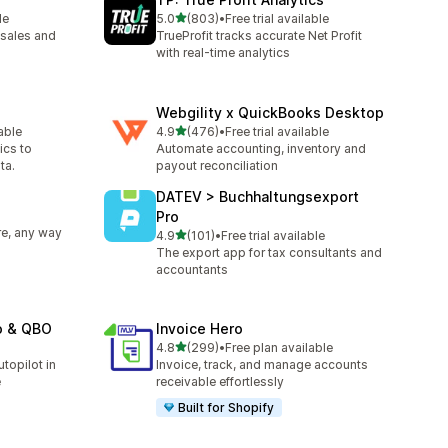
5つ星中
le
5.0
(803)
•
Free trial available
合計レビュー数：803件
sales and
TrueProfit tracks accurate Net Profit
with real-time analytics
Webgility x QuickBooks Desktop
5つ星中
lable
4.9
(476)
•
Free trial available
合計レビュー数：476件
ics to
Automate accounting, inventory and
ta.
payout reconciliation
DATEV > Buchhaltungsexport
Pro
e, any way
5つ星中
4.9
(101)
•
Free trial available
合計レビュー数：101件
The export app for tax consultants and
accountants
o & QBO
Invoice Hero
5つ星中
4.8
(299)
•
Free plan available
合計レビュー数：299件
topilot in
Invoice, track, and manage accounts
e
receivable effortlessly
Built for Shopify