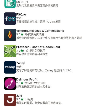
$9.99/月
发现代发货发票中供应商多收的费用
FGO.ro
免费
直接根据订单生成并管理 FGO.ro 发票
Vendors, Revenue & Commissions
星（满分 5 星）
5.0
(3)
•
提供免费试用
总共 3 条评论
拆分您的销售额。与多个供应商和合作伙伴进行收入分成
Profiteer ‑ Cost of Goods Sold
星（满分 5 星）
3.2
(14)
•
提供免费试用
总共 14 条评论
库存总价值和销售利润报告
Zenny
免费
实时了解您的财务状况。Zenny 是您的 AI CFO。
Delirious Profit
星（满分 5 星）
2.9
(22)
•
提供免费试用
总共 22 条评论
能够准确跟踪您的成本和支出
Juni
星（满分 5 星）
5.0
(1)
•
免费
总共 1 条评论
借助实时数据，集中查看您的商店概览。