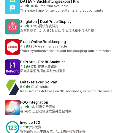
DATEV > Buchhaltungsexport Pro
星（满分 5 星）
4.9
(101)
•
Free trial available
总共 101 条评论
The export app for tax consultants and accountants
Singleton | Dual Price Display
星（满分 5 星）
4.9
(178)
•
提供免费试用
总共 178 条评论
双重价格显示：为 B2B 商店显示含税和不含税价格
Exact Online Bookkeeping
星（满分 5 星）
4.2
(20)
•
Free trial available
总共 20 条评论
Order synchonization to your bookkeeping administration
BeProfit ‑ Profit Analytics
星（满分 5 星）
4.3
(171)
•
提供免费试用
总共 171 条评论
面向多渠道品牌的实时分析软件
Détaxez avec SolPay
星（满分 5 星）
5.0
(11)
•
Gratuite
总共 11 条评论
Réalisez vos détaxes en 30 secondes, sans double saisie
FGO Integration
星（满分 5 星）
4.0
(6)
•
提供免费套餐
总共 6 条评论
在 FGO 上自动创建发票并登记付款
Invoice 123
星（满分 5 星）
3.2
(2)
•
免费
总共 2 条评论
根据销售记录生成发票，实现快速轻松的记账