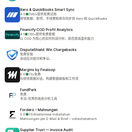
Xero & QuickBooks Smart Sync
星（满分 5 星）
4.5
(58)
•
提供免费试用
总共 58 条评论
将销售额、款项、手续费和库存同步到 Xero 和 QuickBooks
Financify:COD Profit Analytics
星（满分 5 星）
4.1
(19)
•
提供免费套餐
总共 19 条评论
以 COD 为核心的实时利润分析，助您提高盈利能力
DisputeShield: Win Chargebacks
免费安装
自动应对拒付和争议。
Margins by Finaloop
星（满分 5 星）
5.0
(1)
•
免费
总共 1 条评论
与财务数据对话，构建数据面板和工作流
FundPark
免费
丰泊-优秀的电商分析工具
Fordero – Mahnungen
星（满分 5 星）
5.0
(1)
•
Kostenlose Installation
总共 1 条评论
Mahnungen per E-Mail & Brief – vollautomatisch
Supplier Trust — Invoice Audit