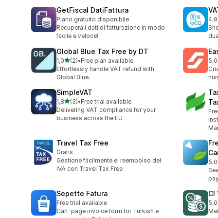
GetFiscal DatiFattura
VA
Piano gratuito disponibile
4,9
21 
Recupera i dati di fatturazione in modo
Sho
facile e veloce!
dua
Global Blue Tax Free by DT
Ea
de 5 estrelas
1,0
(2)
•
Free plan available
5,0
2 total de avaliações
5 t
Effortlessly handle VAT refund with
Cri
Global Blue.
nun
SimpleVAT
Ta
de 5 estrelas
1,8
(3)
•
Free trial available
Ta
3 total de avaliações
Delivering VAT compliance for your
Fre
business across the EU
Ins
Man
Travel Tax Free
Fr
Gratis
Ca
Gestione fácilmente el reembolso del
5,0
3 t
IVA con Travel Tax Free
Sea
pay
Sepette Fatura
CI
Free trial available
5,0
1 t
Cart-page invoice form for Turkish e-
Mak