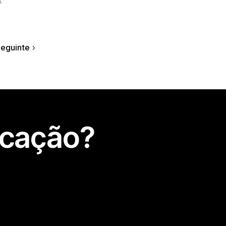
.
eguinte
icação?