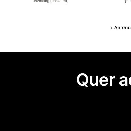
invoicing (e-Fatura)
pri
Anterio
Quer a