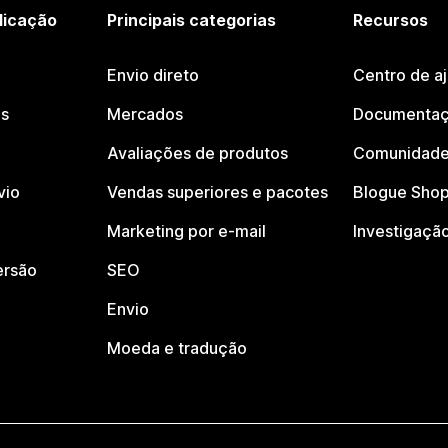
licação
Principais categorias
Recursos
Envio direto
Centro de a
os
Mercados
Documentaç
Avaliações de produtos
Comunidade
vio
Vendas superiores e pacotes
Blogue Shop
Marketing por e-mail
Investigaçã
ersão
SEO
Envio
Moeda e tradução