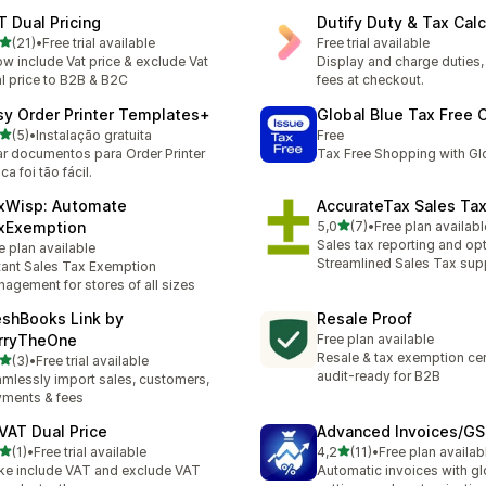
T Dual Pricing
Dutify Duty & Tax Calc
de 5 estrelas
(21)
•
Free trial available
Free trial available
total de avaliações
w include Vat price & exclude Vat
Display and charge duties,
l price to B2B & B2C
fees at checkout.
sy Order Printer Templates+
Global Blue Tax Free 
de 5 estrelas
(5)
•
Instalação gratuita
Free
otal de avaliações
ar documentos para Order Printer
Tax Free Shopping with Gl
ca foi tão fácil.
xWisp: Automate
AccurateTax Sales Ta
de 5 estrelas
xExemption
5,0
(7)
•
Free plan availabl
7 total de avaliações
Sales tax reporting and op
e plan available
Streamlined Sales Tax sup
tant Sales Tax Exemption
agement for stores of all sizes
eshBooks Link by
Resale Proof
rryTheOne
Free plan available
Resale & tax exemption cert
de 5 estrelas
(3)
•
Free trial available
otal de avaliações
audit-ready for B2B
mlessly import sales, customers,
ments & fees
 VAT Dual Price
Advanced Invoices/G
de 5 estrelas
de 5 estrelas
(1)
•
Free trial available
4,2
(11)
•
Free plan availab
otal de avaliações
11 total de avaliações
e include VAT and exclude VAT
Automatic invoices with gl