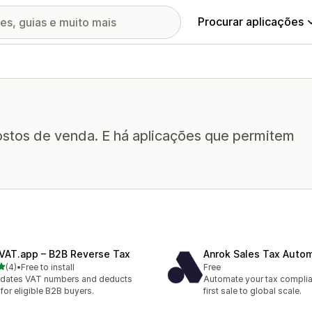
Procurar aplicações
stos de venda. E há aplicações que permitem
VAT.app – B2B Reverse Tax
Anrok Sales Tax Auto
de 5 estrelas
(4)
•
Free to install
Free
otal de avaliações
idates VAT numbers and deducts
Automate your tax compli
 for eligible B2B buyers.
first sale to global scale.