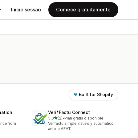
Inicie sessão
Comece gratuitamente
Built for Shopify
mation
Veri*Factu Connect
de 5 estrelas
5,0
(2)
•
Plan gratis disponible
2 total de avaliações
ance from
Verifactu simple, nativo y automático
ante la AEAT