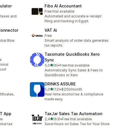
ulator
Fibo AI Accountant
Free trial available
 taxes and
Automated and accurate e-receipt
filing and tracking in Egypt.
Connector
VAT Ai
Free
obal Blue
Smart analysis of order data generates
tax reports
x
Taxomate QuickBooks Xero
e
Sync
tional
de 5 estrelas
5,0
(6)
•
Free trial available
6 total de avaliações
port
Automatically Sync Sales & Fees to
QuickBooks or Xero
DRINKS ASSURE
de 5 estrelas
5,0
(12)
•
$250/month
12 total de avaliações
ificates,
Real-time alcohol tax & compliance
made easy
ST App
TaxJar Sales Tax Automation
de 5 estrelas
le
2,4
(63)
•
Free trial available
63 total de avaliações
obal tax
Save Hours on Sales Tax for Your Store