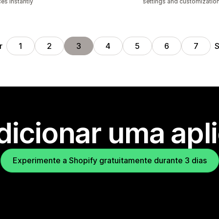
ces Instantly
settings and customization
r
S
1
2
3
4
5
6
7
dicionar uma apl
Experimente a Shopify gratuitamente durante 3 dias