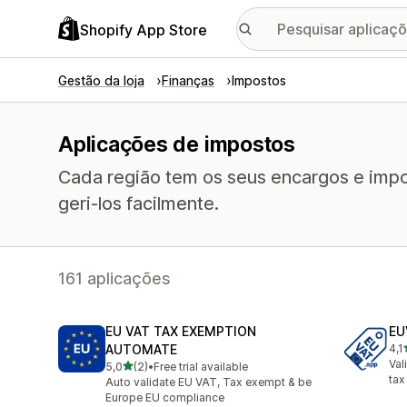
Shopify App Store
Gestão da loja
Finanças
Impostos
Aplicações de impostos
Cada região tem os seus encargos e impo
geri-los facilmente.
161 aplicações
EU VAT TAX EXEMPTION
EU
AUTOMATE
4,1
4 t
Val
de 5 estrelas
5,0
(2)
•
Free trial available
2 total de avaliações
tax
Auto validate EU VAT, Tax exempt & be
Europe EU compliance