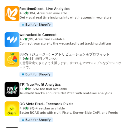
RealtimeStack : Live Analytics
5つ星中
4.8
(104)
•
Free plan available
合計レビュー数：104件
Get visual real time insights into what happens in your store
Built for Shopify
wetracked.io Connect
5つ星中
4.7
(99)
•
Free trial available
合計レビュー数：99件
Connect your store to the wetracked.io ad tracking platform
Juicy（ジュージー）– アトリビューション＆プロフィット
5つ星中
4.9
(55)
•
無料プランあり
合計レビュー数：55件
く意思決定できるよう支援します。すべてを1つのシンプルなダッシュボ
ードで。
Built for Shopify
TP: True Profit Analytics
5つ星中
5.0
(802)
•
Free trial available
合計レビュー数：802件
TrueProfit tracks accurate Net Profit with real-time analytics
OC Meta Pixel‑ Facebook Pixels
5つ星中
4.9
(91)
•
Free plan available
合計レビュー数：91件
Better ROAS ads with multi Pixels, Server-Side CAPI, and Feeds
Built for Shopify