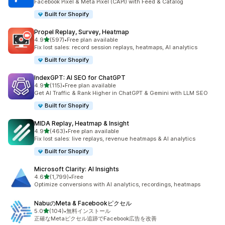
Facebook Pixel & Meta Pixel (CAPI) with Feed & Catalog
Built for Shopify
Propel Replay, Survey, Heatmap
5つ星中
4.9
(597)
•
Free plan available
合計レビュー数：597件
Fix lost sales: record session replays, heatmaps, AI analytics
Built for Shopify
IndexGPT: AI SEO for ChatGPT
5つ星中
4.9
(115)
•
Free plan available
合計レビュー数：115件
Get AI Traffic & Rank Higher in ChatGPT & Gemini with LLM SEO
Built for Shopify
MIDA Replay, Heatmap & Insight
5つ星中
4.9
(463)
•
Free plan available
合計レビュー数：463件
Fix lost sales: live replays, revenue heatmaps & AI analytics
Built for Shopify
Microsoft Clarity: AI Insights
5つ星中
4.6
(1,799)
•
Free
合計レビュー数：1799件
Optimize conversions with AI analytics, recordings, heatmaps
NabuのMeta & Facebookピクセル
5つ星中
5.0
(104)
•
無料インストール
合計レビュー数：104件
正確なMetaピクセル追跡でFacebook広告を改善