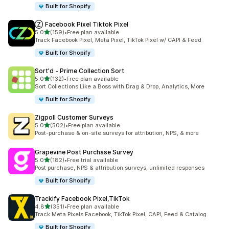
Built for Shopify
Ⓩ Facebook Pixel Tiktok Pixel
5つ星中
5.0
(159)
•
Free plan available
合計レビュー数：159件
Track Facebook Pixel, Meta Pixel, TikTok Pixel w/ CAPI & Feed
Built for Shopify
Sort'd ‑ Prime Collection Sort
5つ星中
5.0
(132)
•
Free plan available
合計レビュー数：132件
Sort Collections Like a Boss with Drag & Drop, Analytics, More
Built for Shopify
Zigpoll Customer Surveys
5つ星中
5.0
(502)
•
Free plan available
合計レビュー数：502件
Post-purchase & on-site surveys for attribution, NPS, & more
Grapevine Post Purchase Survey
5つ星中
5.0
(182)
•
Free trial available
合計レビュー数：182件
Post purchase, NPS & attribution surveys, unlimited responses
Built for Shopify
Trackify Facebook Pixel,TikTok
5つ星中
4.8
(351)
•
Free plan available
合計レビュー数：351件
Track Meta Pixels Facebook, TikTok Pixel, CAPI, Feed & Catalog
Built for Shopify