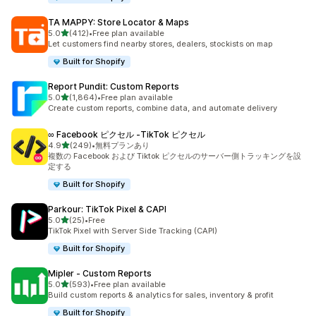
TA MAPPY: Store Locator & Maps
5つ星中
5.0
(412)
•
Free plan available
合計レビュー数：412件
Let customers find nearby stores, dealers, stockists on map
Built for Shopify
Report Pundit: Custom Reports
5つ星中
5.0
(1,864)
•
Free plan available
合計レビュー数：1864件
Create custom reports, combine data, and automate delivery
∞ Facebook ピクセル ‑TikTok ピクセル
5つ星中
4.9
(249)
•
無料プランあり
合計レビュー数：249件
複数の Facebook および Tiktok ピクセルのサーバー側トラッキングを設
定する
Built for Shopify
Parkour: TikTok Pixel & CAPI
5つ星中
5.0
(25)
•
Free
合計レビュー数：25件
TikTok Pixel with Server Side Tracking (CAPI)
Built for Shopify
Mipler ‑ Custom Reports
5つ星中
5.0
(593)
•
Free plan available
合計レビュー数：593件
Build custom reports & analytics for sales, inventory & profit
Built for Shopify