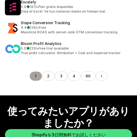
Escalafy
5つ星中
5.0
(67)
•
Plan gratis disponible
合計レビュー数：67件
Dejá el Excel. Ve tus números reales en tiempo real.
Stape Conversion Tracking
5つ星中
4.4
(36)
•
Free
合計レビュー数：36件
Maximize ROAS with server-side GTM conversion tracking
Bloom Profit Analytics
5つ星中
5.0
(33)
•
Free trial available
合計レビュー数：33件
True profit calculator: Attribution + Cost and expense tracker
1
2
3
4
60
使ってみたいアプリがあり
ましたか？
Shopifyを3日間無料でお試しください