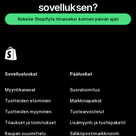
sovelluksen?
Kokeile Shopifyta ilmaiseksi kolmen päivän ajan
Sovellusluokat
Pääluokat
Myyntikanavat
Suoratoimitus
Tuotteiden etsiminen
Markkinapaikat
Tuotteiden myyminen
Tuotearvostelut
Tilaukset ja toimitukset
Lisämyynti ja tuotepaketit
Kaupan suunnittelu
Sähköpostimarkkinointi