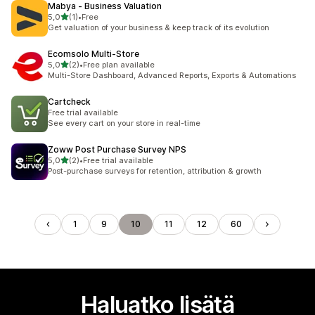
Mabya ‑ Business Valuation
/ 5 tähteä
5,0
(1)
•
Free
1 arvostelua yhteensä
Get valuation of your business & keep track of its evolution
Ecomsolo Multi‑Store
/ 5 tähteä
5,0
(2)
•
Free plan available
2 arvostelua yhteensä
Multi-Store Dashboard, Advanced Reports, Exports & Automations
Cartcheck
Free trial available
See every cart on your store in real-time
Zoww Post Purchase Survey NPS
/ 5 tähteä
5,0
(2)
•
Free trial available
2 arvostelua yhteensä
Post-purchase surveys for retention, attribution & growth
1
9
10
11
12
60
Haluatko lisätä