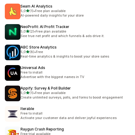
Seam AI Analytics
/ 5 tähteä
5,0
(1)
•
Free plan available
1 arvostelua yhteensä
AI-powered daily insights for your store
NeoProfit: AI Profit Tracker
/ 5 tähteä
5,0
(2)
•
Free plan available
2 arvostelua yhteensä
See true net profit and which funnels & ads drive it.
ABC Store Analytics
/ 5 tähteä
5,0
(8)
•
Free
8 arvostelua yhteensä
Real-time analytics & insights to boost your store sales
Universal Ads
Free to install
Advertise with the biggest names in TV
Appify: Survey & Poll Builder
/ 5 tähteä
5,0
(1)
•
Free plan available
1 arvostelua yhteensä
Create unlimited surveys, polls, and forms to boost engagement
Iterable
Free to install
Activate your customer data and deliver joyful experiences
Raygun Crash Reporting
Free trial available