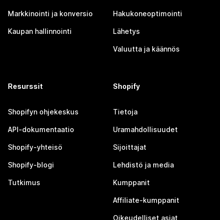
Markkinointi ja konversio
Hakukoneoptimointi
Kaupan hallinnointi
Lähetys
Valuutta ja käännös
Resurssit
Shopify
Shopifyn ohjekeskus
Tietoja
API-dokumentaatio
Uramahdollisuudet
Shopify-yhteisö
Sijoittajat
Shopify-blogi
Lehdistö ja media
Tutkimus
Kumppanit
Affiliate-kumppanit
Oikeudelliset asiat