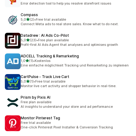
Error detection tool to help you resolve storefront issues
Compass
/ 5 tähteä
5,0
(2)
•
Free trial available
2 arvostelua yhteensä
Connect Meta ads to real store sales. Know what to do next.
Datadrew : AI Ads Co‑Pilot
/ 5 tähteä
5,0
(23)
•
Free plan available
23 arvostelua yhteensä
Profit-first AI Ads Agent that analyses and optimises growth
ADCELL Tracking & Remarketing
/ 5 tähteä
1,0
(1)
•
Kostenlos
1 arvostelua yhteensä
Eine einfache möglichkeit Tracking und Remarketing zu implemen
CartPulse ‑ Track Live Cart
/ 5 tähteä
5,0
(1)
•
Free trial available
1 arvostelua yhteensä
Monitor live cart activity and shopper behavior in real-time.
Prism by Pixis AI
Free plan available
AI insights to understand your store and ad performance
Monitor Pinterest Tag
Free trial available
One-click Pinterest Pixel Installer & Conversion Tracking