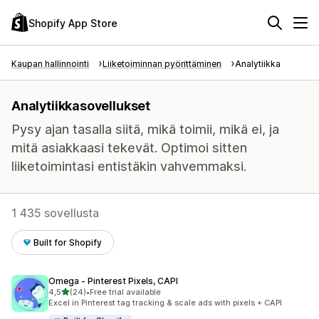
Shopify App Store
Kaupan hallinnointi
Liiketoiminnan pyörittäminen
Analytiikka
Analytiikkasovellukset
Pysy ajan tasalla siitä, mikä toimii, mikä ei, ja
mitä asiakkaasi tekevät. Optimoi sitten
liiketoimintasi entistäkin vahvemmaksi.
1 435 sovellusta
Built for Shopify
Omega ‑ Pinterest Pixels, CAPI
/ 5 tähteä
4,5
(24)
•
Free trial available
24 arvostelua yhteensä
Excel in Pinterest tag tracking & scale ads with pixels + CAPI