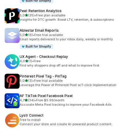
Built for Shopify
Peel: Retention Analytics
/ 5 tähteä
5,0
(35)
•
Free plan available
35 arvostelua yhteensä
Insights for DTC growth: Boost LTV, retention, & subscriptions
Ablestar Email Reports
/ 5 tähteä
5,0
(6)
•
Free trial available
6 arvostelua yhteensä
Email reports delivered to your inbox daily, weekly or monthly
Built for Shopify
UX Agent ‑ Checkout Replay
/ 5 tähteä
4,0
(1)
•
Free
1 arvostelua yhteensä
Find why shoppers drop off and what to improve first.
Pinterest Pixel Tag ‑ PinTag
/ 5 tähteä
5,0
(3)
•
Free trial available
3 arvostelua yhteensä
Leverage the Power of Pinterest Pixel w/1-click Implementation
AF TikTok Pixel Facebook Pixel
/ 5 tähteä
4,7
(34)
•
From $5.99/month
34 arvostelua yhteensä
Accurate Meta Pixel tracking to improve your Facebook Ads
Lystr Connect
Free to install
Connect your store and create AI-powered product content.