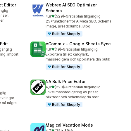
t Editor
Webrex AI SEO Optimizer
änglig
Schema
iser,
av 5 stjärnor
4,8
(529)
•
Gratisplan tillgänglig
529 recensioner totalt
er
25+funktioner för AIMeta SEO, Schema,
Image, Breadcrumbs, Blog
Built for Shopify
Edit
eCommix ‑ Google Sheets Sync
av 5 stjärnor
lgänglig
4,9
(19)
•
Gratisplan tillgänglig
19 recensioner totalt
ing, import
Exportera till ett kalkylark,
massredigera och uppdatera din butik
Built for Shopify
g
NA Bulk Price Editor
av 5 stjärnor
4,8
(223)
•
Gratisplan tillgänglig
223 recensioner totalt
Enkel massredigering av priser,
nglig
blixtreor och schemalagda reor
ivningar
O på några
Built for Shopify
Magical Vacation Mode
av 5 stjärnor
änglig
4,7
(35)
•
$9/år