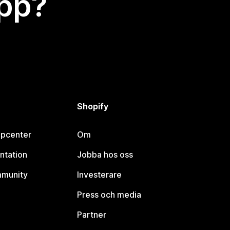
app?
Shopify
lpcenter
Om
ntation
Jobba hos oss
mmunity
Investerare
Press och media
Partner