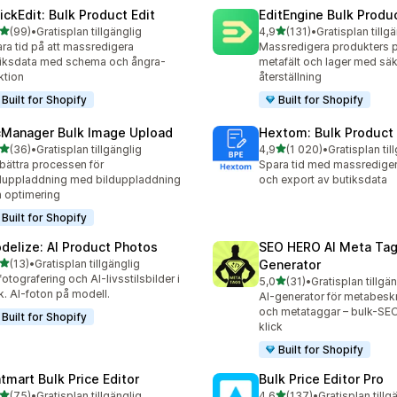
ickEdit: Bulk Product Edit
EditEngine Bulk Produc
av 5 stjärnor
av 5 stjärnor
(99)
•
Gratisplan tillgänglig
4,9
(131)
•
Gratisplan tillg
recensioner totalt
131 recensioner totalt
ra tid på att massredigera
Massredigera produkters pr
iksdata med schema och ångra-
metafält och lager med säk
ktion
återställning
Built for Shopify
Built for Shopify
cManager Bulk Image Upload
Hextom: Bulk Product 
av 5 stjärnor
av 5 stjärnor
(36)
•
Gratisplan tillgänglig
4,9
(1 020)
•
Gratisplan til
recensioner totalt
1020 recensioner totalt
bättra processen för
Spara tid med massrediger
duppladdning med bilduppladdning
och export av butiksdata
 optimering
Built for Shopify
delize: AI Product Photos
SEO HERO AI Meta Ta
av 5 stjärnor
(13)
•
Gratisplan tillgänglig
Generator
recensioner totalt
fotografering och AI-livsstilsbilder i
av 5 stjärnor
5,0
(31)
•
Gratisplan tillgä
31 recensioner totalt
k. AI-foton på modell.
AI-generator för metabeskr
och metataggar – bulk-SE
Built for Shopify
klick
Built for Shopify
atmart Bulk Price Editor
Bulk Price Editor Pro
av 5 stjärnor
av 5 stjärnor
(75)
•
Gratisplan tillgänglig
4,6
(137)
•
Gratisplan tillg