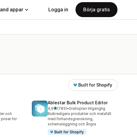
land appar
Logga in
Börja gratis
Built for Shopify
Ablestar Bulk Product Editor
av 5 stjärnor
4,9
(785)
•
Gratisplan tillgänglig
785 recensioner totalt
ter och
Bulkredigera produkter och metafält
priser för
med förhandsgranskning,
schemaläggning och ångra
Built for Shopify