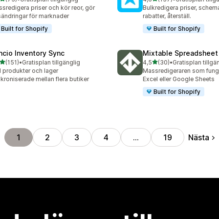
recensioner totalt
137 recensioner totalt
sredigera priser och kör reor, gör
Bulkredigera priser, schem
sändringar för marknader
rabatter, återställ.
Built for Shopify
Built for Shopify
ncio Inventory Sync
Mixtable Spreadsheet 
av 5 stjärnor
av 5 stjärnor
(151)
•
Gratisplan tillgänglig
4,5
(30)
•
Gratisplan tillgä
 recensioner totalt
30 recensioner totalt
l produkter och lager
Massredigeraren som fung
kroniserade mellan flera butiker
Excel eller Google Sheets
Built for Shopify
Nästa
1
2
3
4
…
19