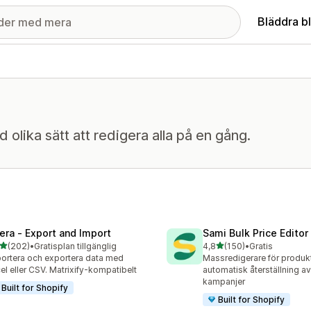
Bläddra b
olika sätt att redigera alla på en gång.
tera ‑ Export and Import
Sami Bulk Price Editor
av 5 stjärnor
av 5 stjärnor
(202)
•
Gratisplan tillgänglig
4,8
(150)
•
Gratis
 recensioner totalt
150 recensioner totalt
ortera och exportera data med
Massredigerare för produk
el eller CSV. Matrixify-kompatibelt
automatisk återställning av 
kampanjer
Built for Shopify
Built for Shopify