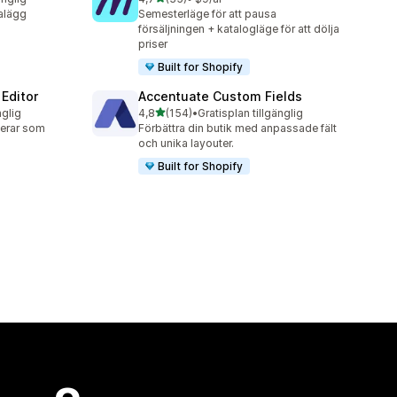
35 recensioner totalt
alägg
Semesterläge för att pausa
försäljningen + katalogläge för att dölja
priser
Built for Shopify
Editor
Accentuate Custom Fields
av 5 stjärnor
nglig
4,8
(154)
•
Gratisplan tillgänglig
154 recensioner totalt
erar som
Förbättra din butik med anpassade fält
och unika layouter.
Built for Shopify