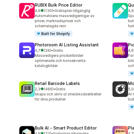
RUBIX Bulk Price Editor
Qu
av 5 stjärnor
4,9
(130)
•
Gratisplan tillgänglig
4,9
130 recensioner totalt
99 
Automatisera massredigeringar av
Spa
priser, marknadspriser och
but
schemalagda reor
fun
Built for Shopify
Photoroom AI Listing Assistant
Pi
av 5 stjärnor
4,7
(26)
•
Gratis
4,6
26 recensioner totalt
36 
Massredigera produktbilder:
För
optimerade och konsekventa
bil
katalogbilder
och
Retail Barcode Labels
Mo
av 5 stjärnor
2,3
(466)
•
Gratis
5,0
466 recensioner totalt
13 
Skapa och skriv ut streckkodsetiketter
AI-
för dina produkter
bul
Bulk AI ‑ Smart Product Editor
Pl
av 5 stjärnor
4,9
(23)
•
Gratisplan tillgänglig
4,7