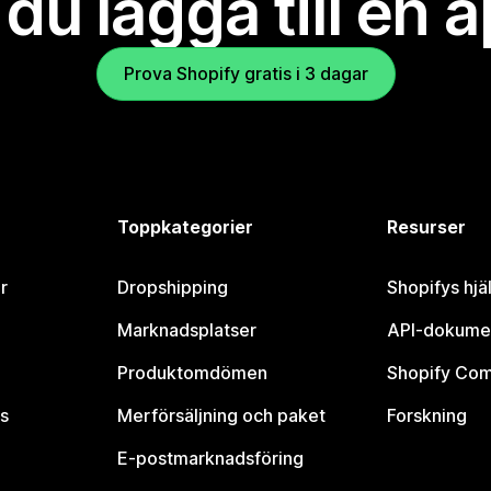
l du lägga till en 
Prova Shopify gratis i 3 dagar
Toppkategorier
Resurser
r
Dropshipping
Shopifys hjä
Marknadsplatser
API-dokume
Produktomdömen
Shopify Co
s
Merförsäljning och paket
Forskning
E-postmarknadsföring