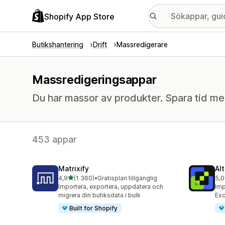
Shopify App Store
Butikshantering
Drift
Massredigerare
Massredigeringsappar
Du har massor av produkter. Spara tid med 
453 appar
Matrixify
Al
av 5 stjärnor
4,9
(1 360)
•
Gratisplan tillgänglig
5,0
1360 recensioner totalt
202
Importera, exportera, uppdatera och
Imp
migrera din butiksdata i bulk
Exc
Built for Shopify