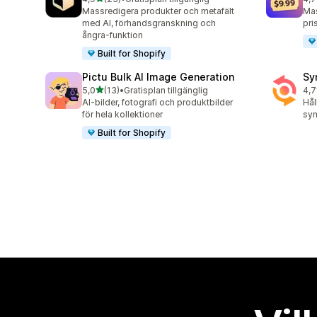
23 recensioner totalt
75 
Massredigera produkter och metafält
Mas
med AI, förhandsgranskning och
pri
ångra-funktion
Built for Shopify
Pictu Bulk AI Image Generation
Sy
av 5 stjärnor
5,0
(13)
•
Gratisplan tillgänglig
4,7
13 recensioner totalt
151
AI-bilder, fotografi och produktbilder
Hål
för hela kollektioner
syn
Built for Shopify