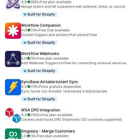
stelle su 5
4,8
(68)
•
Free plan available
68 recensioni totali
Merge orders and let customers edit address, items, or cancel.
Built for Shopify
Workflow Companion
stelle su 5
4,9
(19)
•
Free trial available
19 recensioni totali
Custom triggers and actions that extend Flow
Built for Shopify
Workflow Webhooks
stelle su 5
5,0
(6)
•
Free plan available
6 recensioni totali
Add Webhook Triggers to Flow for connecting external services
Built for Shopify
SyncBase Airtable Instant Sync
stelle su 5
4,9
(79)
•
Prova gratuita disponibile
79 recensioni totali
Sync facile con Airtable: Istantanea e bidirezionale.
Built for Shopify
WSA DPD Integration
stelle su 5
4,9
(102)
•
Free plan available
102 recensioni totali
Creates and tracks DPD Shipments (20 countries supported)
Singulary ‑ Merge Customers
stelle su 5
5,0
(9)
•
Free plan available
9 recensioni totali