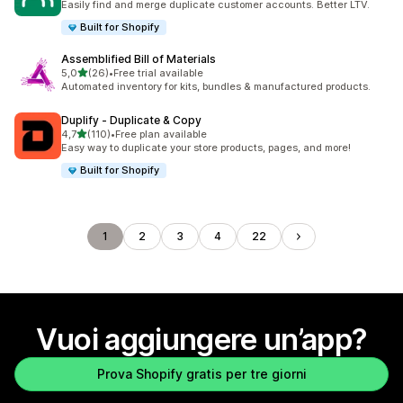
Easily find and merge duplicate customer accounts. Better LTV.
Built for Shopify
Assemblified Bill of Materials
stelle su 5
5,0
(26)
•
Free trial available
26 recensioni totali
Automated inventory for kits, bundles & manufactured products.
Duplify ‑ Duplicate & Copy
stelle su 5
4,7
(110)
•
Free plan available
110 recensioni totali
Easy way to duplicate your store products, pages, and more!
Built for Shopify
1
2
3
4
22
Vuoi aggiungere un’app?
Prova Shopify gratis per tre giorni