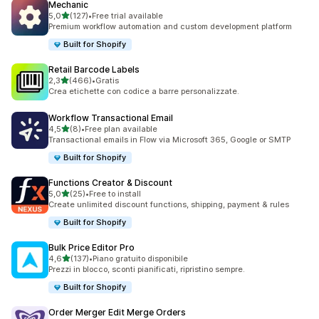
Mechanic
stelle su 5
5,0
(127)
•
Free trial available
127 recensioni totali
Premium workflow automation and custom development platform
Built for Shopify
Retail Barcode Labels
stelle su 5
2,3
(466)
•
Gratis
466 recensioni totali
Crea etichette con codice a barre personalizzate.
Workflow Transactional Email
stelle su 5
4,5
(8)
•
Free plan available
8 recensioni totali
Transactional emails in Flow via Microsoft 365, Google or SMTP
Built for Shopify
Functions Creator & Discount
stelle su 5
5,0
(25)
•
Free to install
25 recensioni totali
Create unlimited discount functions, shipping, payment & rules
Built for Shopify
Bulk Price Editor Pro
stelle su 5
4,6
(137)
•
Piano gratuito disponibile
137 recensioni totali
Prezzi in blocco, sconti pianificati, ripristino sempre.
Built for Shopify
Order Merger Edit Merge Orders