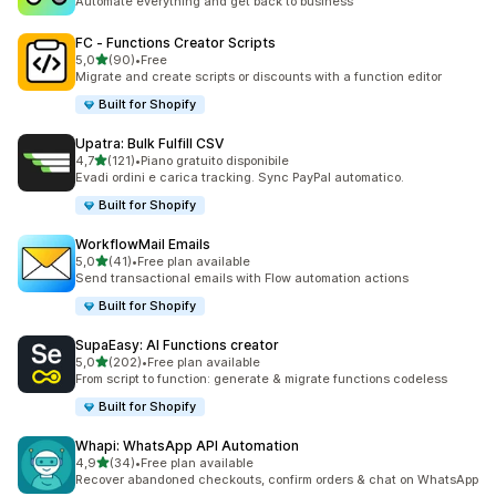
Automate everything and get back to business
FC ‑ Functions Creator Scripts
stelle su 5
5,0
(90)
•
Free
90 recensioni totali
Migrate and create scripts or discounts with a function editor
Built for Shopify
Upatra: Bulk Fulfill CSV
stelle su 5
4,7
(121)
•
Piano gratuito disponibile
121 recensioni totali
Evadi ordini e carica tracking. Sync PayPal automatico.
Built for Shopify
WorkflowMail Emails
stelle su 5
5,0
(41)
•
Free plan available
41 recensioni totali
Send transactional emails with Flow automation actions
Built for Shopify
SupaEasy: AI Functions creator
stelle su 5
5,0
(202)
•
Free plan available
202 recensioni totali
From script to function: generate & migrate functions codeless
Built for Shopify
Whapi: WhatsApp API Automation
stelle su 5
4,9
(34)
•
Free plan available
34 recensioni totali
Recover abandoned checkouts, confirm orders & chat on WhatsApp