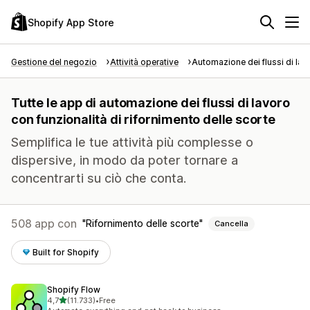
Shopify App Store
Gestione del negozio
Attività operative
Automazione dei flussi di lav
Tutte le app di automazione dei flussi di lavoro
con funzionalità di rifornimento delle scorte
Semplifica le tue attività più complesse o
dispersive, in modo da poter tornare a
concentrarti su ciò che conta.
508 app con
Rifornimento delle scorte
Cancella
Built for Shopify
Shopify Flow
stelle su 5
4,7
(11.733)
•
Free
11733 recensioni totali