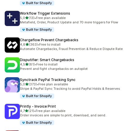
Built for Shopify
Workflow Trigger Extensions
stelle su 5
5,0
(13)
•
Free plan available
13 recensioni totali
Metafield, Order, Product Update and 70 more triggers for Flow
Built for Shopify
Chargeflow Prevent Chargebacks
stelle su 5
4,8
(363)
•
Free to install
363 recensioni totali
Automate Chargebacks, Fraud Prevention & Reduce Dispute Rate
Disputifier: Smart Chargebacks
stelle su 5
4,5
(81)
•
Free to install
81 recensioni totali
Prevent and fight chargebacks on autopilot
Synctrack PayPal Tracking Sync
stelle su 5
5,0
(373)
•
Free plan available
373 recensioni totali
Stripe & PayPal Sync Tracking to avoid PayPal Holds & Reserves
Built for Shopify
Printly ‑ Invoice Print
stelle su 5
4,7
(21)
•
Free plan available
21 recensioni totali
Order invoices are simple to print, download, and send.
Built for Shopify