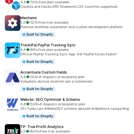
z 5 hvězd
4,9
(101)
•
Free plan available
Celkový počet recenzí: 101
Creates and tracks DPD Shipments (20 countries supported)
Mechanic
z 5 hvězd
5,0
(127)
•
Free trial available
Celkový počet recenzí: 127
Premium workflow automation and custom development platform
Built for Shopify
TrackiPal PayPal Tracking Sync
z 5 hvězd
4,6
(88)
•
Free plan available
Celkový počet recenzí: 88
Official PayPal Tracking Sync App: Get PayPal Funds Faster!
Built for Shopify
Accentuate Custom Fields
z 5 hvězd
4,8
(154)
•
K dispozici je bezplatný plán
Celkový počet recenzí: 154
Vylepšete obchod vlastními poli a rozloženími.
Built for Shopify
Webrex: SEO Optimizer & Schema
z 5 hvězd
4,8
(529)
•
K dispozici je bezplatný plán
Celkový počet recenzí: 529
25+ funkcí pro AIMetaSEO schéma obrázek drobečková naviga blog
Built for Shopify
TP: True Profit Analytics
z 5 hvězd
5,0
(803)
•
Free trial available
Celkový počet recenzí: 803