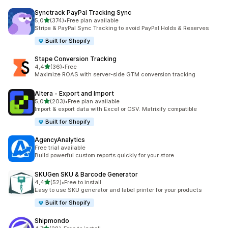
Synctrack PayPal Tracking Sync
z 5 hvězd
5,0
(374)
•
Free plan available
Celkový počet recenzí: 374
Stripe & PayPal Sync Tracking to avoid PayPal Holds & Reserves
Built for Shopify
Stape Conversion Tracking
z 5 hvězd
4,4
(36)
•
Free
Celkový počet recenzí: 36
Maximize ROAS with server-side GTM conversion tracking
Altera ‑ Export and Import
z 5 hvězd
5,0
(203)
•
Free plan available
Celkový počet recenzí: 203
Import & export data with Excel or CSV. Matrixify compatible
Built for Shopify
AgencyAnalytics
Free trial available
Build powerful custom reports quickly for your store
SKUGen SKU & Barcode Generator
z 5 hvězd
4,4
(52)
•
Free to install
Celkový počet recenzí: 52
Easy to use SKU generator and label printer for your products
Built for Shopify
Shipmondo