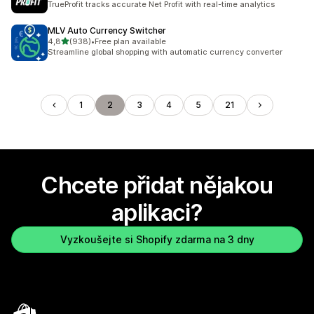
TrueProfit tracks accurate Net Profit with real-time analytics
MLV Auto Currency Switcher
z 5 hvězd
4,8
(938)
•
Free plan available
Celkový počet recenzí: 938
Streamline global shopping with automatic currency converter
1
2
3
4
5
21
Chcete přidat nějakou
aplikaci?
Vyzkoušejte si Shopify zdarma na 3 dny