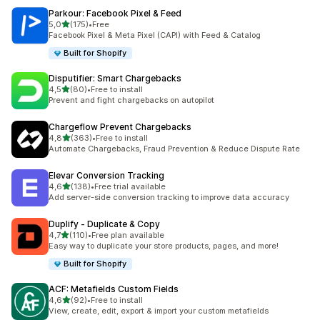
Parkour: Facebook Pixel & Feed
z 5 hvězd
5,0
(175)
•
Free
Celkový počet recenzí: 175
Facebook Pixel & Meta Pixel (CAPI) with Feed & Catalog
Built for Shopify
Disputifier: Smart Chargebacks
z 5 hvězd
4,5
(80)
•
Free to install
Celkový počet recenzí: 80
Prevent and fight chargebacks on autopilot
Chargeflow Prevent Chargebacks
z 5 hvězd
4,8
(363)
•
Free to install
Celkový počet recenzí: 363
Automate Chargebacks, Fraud Prevention & Reduce Dispute Rate
Elevar Conversion Tracking
z 5 hvězd
4,6
(138)
•
Free trial available
Celkový počet recenzí: 138
Add server-side conversion tracking to improve data accuracy
Duplify ‑ Duplicate & Copy
z 5 hvězd
4,7
(110)
•
Free plan available
Celkový počet recenzí: 110
Easy way to duplicate your store products, pages, and more!
Built for Shopify
ACF: Metafields Custom Fields
z 5 hvězd
4,6
(92)
•
Free to install
Celkový počet recenzí: 92
View, create, edit, export & import your custom metafields