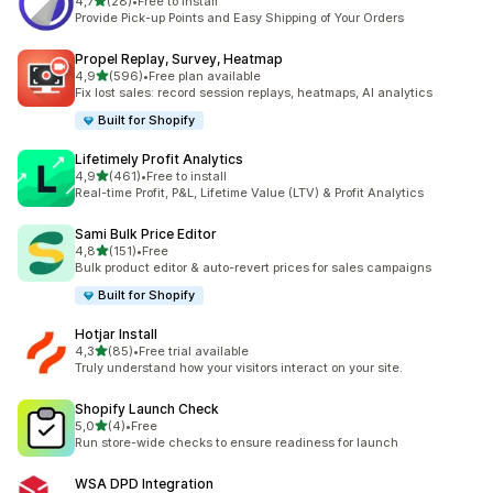
z 5 hvězd
4,7
(28)
•
Free to install
Celkový počet recenzí: 28
Provide Pick-up Points and Easy Shipping of Your Orders
Propel Replay, Survey, Heatmap
z 5 hvězd
4,9
(596)
•
Free plan available
Celkový počet recenzí: 596
Fix lost sales: record session replays, heatmaps, AI analytics
Built for Shopify
Lifetimely Profit Analytics
z 5 hvězd
4,9
(461)
•
Free to install
Celkový počet recenzí: 461
Real-time Profit, P&L, Lifetime Value (LTV) & Profit Analytics
Sami Bulk Price Editor
z 5 hvězd
4,8
(151)
•
Free
Celkový počet recenzí: 151
Bulk product editor & auto-revert prices for sales campaigns
Built for Shopify
Hotjar Install
z 5 hvězd
4,3
(85)
•
Free trial available
Celkový počet recenzí: 85
Truly understand how your visitors interact on your site.
Shopify Launch Check
z 5 hvězd
5,0
(4)
•
Free
Celkový počet recenzí: 4
Run store-wide checks to ensure readiness for launch
WSA DPD Integration