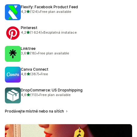
Flexify: Facebook Product Feed
z 5 hvězd
4,3
(124)
•
Free plan available
Celkový počet recenzí: 124
Pinterest
z 5 hvězd
4,2
(1 624)
•
Bezplatná instalace
Celkový počet recenzí: 1624
Linktree
z 5 hvězd
3,6
(18)
•
Free plan available
Celkový počet recenzí: 18
Canva Connect
z 5 hvězd
4,8
(387)
•
Free
Celkový počet recenzí: 387
DropCommerce: US Dropshipping
z 5 hvězd
4,6
(113)
•
Free plan available
Celkový počet recenzí: 113
Prodávejte místně nebo na sítích