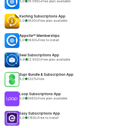
z 5 hvězd
5,0
(8 095)
•
Free plan available
Celkový počet recenzí: 8095
Kaching Subscriptions App
z 5 hvězd
5,0
(820)
•
Free plan available
Celkový počet recenzí: 820
Appstle℠ Memberships
z 5 hvězd
5,0
(830)
•
Free to install
Celkový počet recenzí: 830
Seal Subscriptions App
z 5 hvězd
4,9
(2 932)
•
Free plan available
Celkový počet recenzí: 2932
Supr Bundle & Subscription App
z 5 hvězd
5,0
(227)
•
Free
Celkový počet recenzí: 227
Loop Subscriptions App
z 5 hvězd
5,0
(683)
•
Free plan available
Celkový počet recenzí: 683
Easy Subscriptions App
z 5 hvězd
5,0
(189)
•
Free to install
Celkový počet recenzí: 189