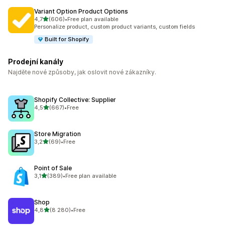
Variant Option Product Options
z 5 hvězd
4,7
(606)
•
Free plan available
Celkový počet recenzí: 606
Personalize product, custom product variants, custom fields
Built for Shopify
Prodejní kanály
Najděte nové způsoby, jak oslovit nové zákazníky.
Shopify Collective: Supplier
z 5 hvězd
4,5
(667)
•
Free
Celkový počet recenzí: 667
Store Migration
z 5 hvězd
3,2
(69)
•
Free
Celkový počet recenzí: 69
Point of Sale
z 5 hvězd
3,1
(389)
•
Free plan available
Celkový počet recenzí: 389
Shop
z 5 hvězd
4,8
(8 280)
•
Free
Celkový počet recenzí: 8280