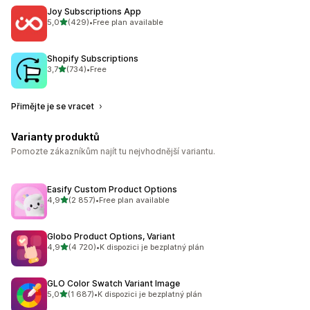
Joy Subscriptions App
z 5 hvězd
5,0
(429)
•
Free plan available
Celkový počet recenzí: 429
Shopify Subscriptions
z 5 hvězd
3,7
(734)
•
Free
Celkový počet recenzí: 734
Přimějte je se vracet
Varianty produktů
Pomozte zákazníkům najít tu nejvhodnější variantu.
Easify Custom Product Options
z 5 hvězd
4,9
(2 857)
•
Free plan available
Celkový počet recenzí: 2857
Globo Product Options, Variant
z 5 hvězd
4,9
(4 720)
•
K dispozici je bezplatný plán
Celkový počet recenzí: 4720
GLO Color Swatch Variant Image
z 5 hvězd
5,0
(1 687)
•
K dispozici je bezplatný plán
Celkový počet recenzí: 1687