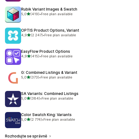
Rubik Variant Images & Swatch
z 5 hvězd
5,0
(419)
•
Free plan available
Celkový počet recenzí: 419
OPTIS Product Options, Variant
z 5 hvězd
4,9
(2 247)
•
Free plan available
Celkový počet recenzí: 2247
EasyFlow Product Options
z 5 hvězd
4,9
(415)
•
Free plan available
Celkový počet recenzí: 415
G: Combined Listings & Variant
z 5 hvězd
5,0
(373)
•
Free plan available
Celkový počet recenzí: 373
SA Variants: Combined Listings
z 5 hvězd
5,0
(384)
•
Free plan available
Celkový počet recenzí: 384
Color Swatch King: Variants
z 5 hvězd
5,0
(2 774)
•
Free plan available
Celkový počet recenzí: 2774
Rozhodujte se správně