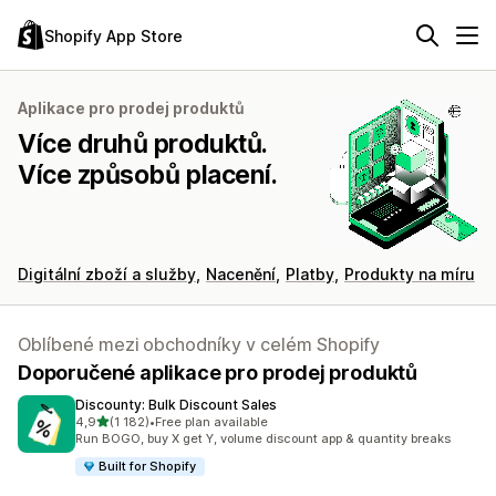
Shopify App Store
Aplikace pro prodej produktů
Více druhů produktů.
Více způsobů placení.
Digitální zboží a služby
Nacenění
Platby
Produkty na míru
Oblíbené mezi obchodníky v celém Shopify
Doporučené aplikace pro prodej produktů
Discounty: Bulk Discount Sales
z 5 hvězd
4,9
(1 182)
•
Free plan available
Celkový počet recenzí: 1182
Run BOGO, buy X get Y, volume discount app & quantity breaks
Built for Shopify