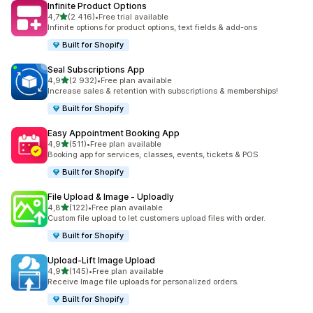
Infinite Product Options
z 5 hvězd
4,7
(2 416)
•
Free trial available
Celkový počet recenzí: 2416
Infinite options for product options, text fields & add-ons
Built for Shopify
Seal Subscriptions App
z 5 hvězd
4,9
(2 932)
•
Free plan available
Celkový počet recenzí: 2932
Increase sales & retention with subscriptions & memberships!
Built for Shopify
Easy Appointment Booking App
z 5 hvězd
4,9
(511)
•
Free plan available
Celkový počet recenzí: 511
Booking app for services, classes, events, tickets & POS
Built for Shopify
File Upload & Image ‑ Uploadly
z 5 hvězd
4,8
(122)
•
Free plan available
Celkový počet recenzí: 122
Custom file upload to let customers upload files with order.
Built for Shopify
Upload‑Lift Image Upload
z 5 hvězd
4,9
(145)
•
Free plan available
Celkový počet recenzí: 145
Receive Image file uploads for personalized orders.
Built for Shopify