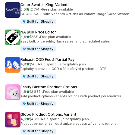
Color Swatch King: Variants
z 5 hvězd
5,0
(2 774)
•
Free plan available
Celkový počet recenzí: 2774
BOOST SALE with Variants Options as Variant Image/Color Swatch
Built for Shopify
NA Bulk Price Editor
z 5 hvězd
4,8
(223)
•
Free plan available
Celkový počet recenzí: 223
Easy bulk price edits, flash sales, and scheduled sales
Built for Shopify
Releasit COD Fee & Partial Pay
z 5 hvězd
4,8
(565)
•
K dispozici je bezplatný plán
Celkový počet recenzí: 565
Poplatky a pravidla COD s částečnými platbami a OTP
Built for Shopify
Easify Custom Product Options
z 5 hvězd
4,9
(2 857)
•
Free plan available
Celkový počet recenzí: 2857
Add product options variants options with product personalizer
Built for Shopify
Globo Product Options, Variant
z 5 hvězd
4,9
(4 720)
•
K dispozici je bezplatný plán
Celkový počet recenzí: 4720
Product personalizer, customize products w/ variant options
Built for Shopify