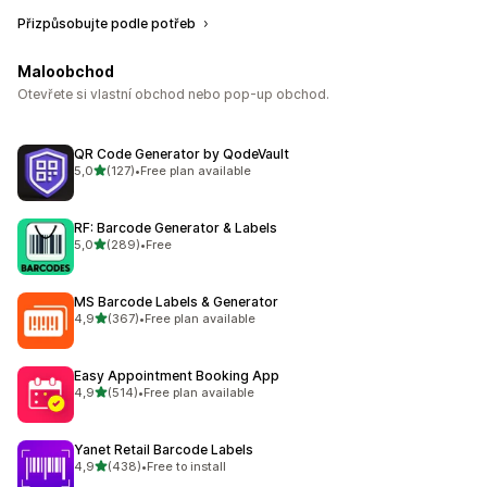
Přizpůsobujte podle potřeb
Maloobchod
Otevřete si vlastní obchod nebo pop-up obchod.
QR Code Generator by QodeVault
z 5 hvězd
5,0
(127)
•
Free plan available
Celkový počet recenzí: 127
RF: Barcode Generator & Labels
z 5 hvězd
5,0
(289)
•
Free
Celkový počet recenzí: 289
MS Barcode Labels & Generator
z 5 hvězd
4,9
(367)
•
Free plan available
Celkový počet recenzí: 367
Easy Appointment Booking App
z 5 hvězd
4,9
(514)
•
Free plan available
Celkový počet recenzí: 514
Yanet Retail Barcode Labels
z 5 hvězd
4,9
(438)
•
Free to install
Celkový počet recenzí: 438