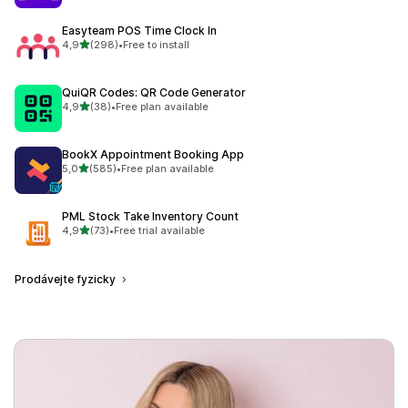
Easyteam POS Time Clock In
z 5 hvězd
4,9
(298)
•
Free to install
Celkový počet recenzí: 298
QuiQR Codes: QR Code Generator
z 5 hvězd
4,9
(38)
•
Free plan available
Celkový počet recenzí: 38
BookX Appointment Booking App
z 5 hvězd
5,0
(585)
•
Free plan available
Celkový počet recenzí: 585
PML Stock Take Inventory Count
z 5 hvězd
4,9
(73)
•
Free trial available
Celkový počet recenzí: 73
Prodávejte fyzicky