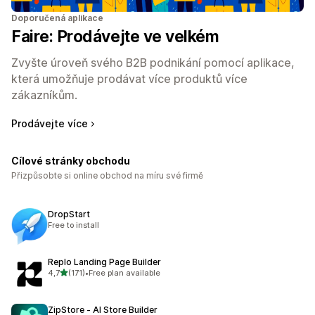
Doporučená aplikace
Faire: Prodávejte ve velkém
Zvyšte úroveň svého B2B podnikání pomocí aplikace,
která umožňuje prodávat více produktů více
zákazníkům.
Prodávejte více
Cílové stránky obchodu
Přizpůsobte si online obchod na míru své firmě
DropStart
Free to install
Replo Landing Page Builder
z 5 hvězd
4,7
(171)
•
Free plan available
Celkový počet recenzí: 171
ZipStore ‑ AI Store Builder