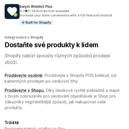
Swym Wishlist Plus
z 5 hvězd
4,7
(1 344)
•
Free trial available
Celkový počet recenzí: 1344
Increase your store conversions with a full featured wishlist
Built for Shopify
Integrováno v Shopify
Dostaňte své produkty k lidem
Shopify nabízí spousty různých způsobů prodeje
zboží.
Prodávejte osobně.
Prodávejte s Shopify POS kdekoli, od
kamenných prodejen po venkovní trhy.
Prodávejte v Shopu.
Díky bleskově rychlé pokladně a mapě
s živým zobrazením pro sledování objednávek je Shop pro
zákazníky nejpřátelštější způsob, jak nakupovat vaše
produkty.
Tržiště
Prodávejte kdekoli, od eBay po Etsy.