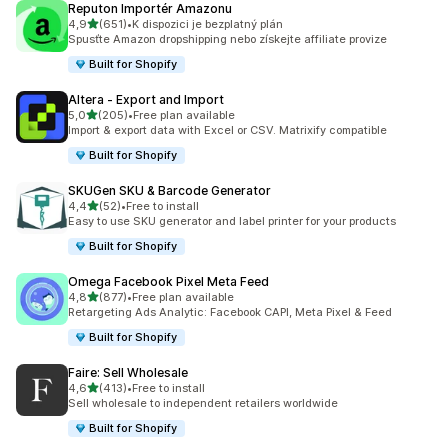
Reputon Importér Amazonu
z 5 hvězd
4,9
(651)
•
K dispozici je bezplatný plán
Celkový počet recenzí: 651
Spusťte Amazon dropshipping nebo získejte affiliate provize
Built for Shopify
Altera ‑ Export and Import
z 5 hvězd
5,0
(205)
•
Free plan available
Celkový počet recenzí: 205
Import & export data with Excel or CSV. Matrixify compatible
Built for Shopify
SKUGen SKU & Barcode Generator
z 5 hvězd
4,4
(52)
•
Free to install
Celkový počet recenzí: 52
Easy to use SKU generator and label printer for your products
Built for Shopify
Omega Facebook Pixel Meta Feed
z 5 hvězd
4,8
(877)
•
Free plan available
Celkový počet recenzí: 877
Retargeting Ads Analytic: Facebook CAPI, Meta Pixel & Feed
Built for Shopify
Faire: Sell Wholesale
z 5 hvězd
4,6
(413)
•
Free to install
Celkový počet recenzí: 413
Sell wholesale to independent retailers worldwide
Built for Shopify