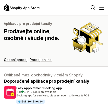
Shopify App Store
Aplikace pro prodejní kanály
Prodávejte online,
osobně i všude jinde.
Osobní prodej
Prodej online
Oblíbené mezi obchodníky v celém Shopify
Doporučené aplikace pro prodejní kanály
Easy Appointment Booking App
z 5 hvězd
4,9
(514)
•
Free plan available
Celkový počet recenzí: 514
Booking app for services, classes, events, tickets & POS
Built for Shopify