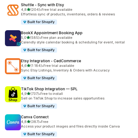
Shuttle ‑ Sync with Etsy
z 5 hvězd
4,8
(204)
•
Free trial available
Celkový počet recenzí: 204
Effortless sync of products, inventories, orders & reviews
Built for Shopify
BookX Appointment Booking App
z 5 hvězd
5,0
(585)
•
Free plan available
Celkový počet recenzí: 585
Calendly style calendar booking & scheduling for event, rental
Built for Shopify
Etsy Integration ‑ CedCommerce
z 5 hvězd
4,6
(1 184)
•
Free trial available
Celkový počet recenzí: 1184
Sync Etsy Listings, Inventory & Orders with Accuracy
Built for Shopify
TikTok Shop Integration — SPL
z 5 hvězd
4,9
(737)
•
Free to install
Celkový počet recenzí: 737
Sell on TikTok Shop to increase sales opportunities
Built for Shopify
Canva Connect
z 5 hvězd
4,8
(387)
•
Free
Celkový počet recenzí: 387
Access your product images and files directly inside Canva
Built for Shopify