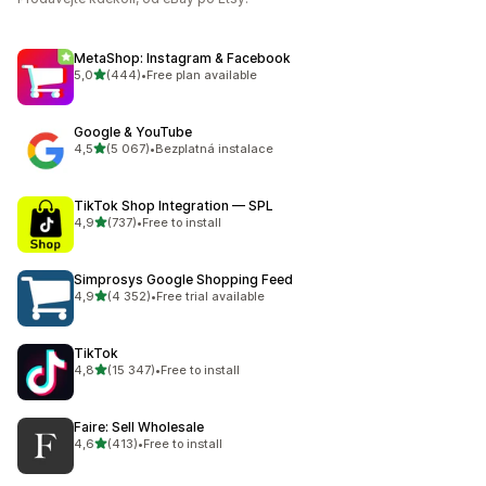
MetaShop: Instagram & Facebook
z 5 hvězd
5,0
(444)
•
Free plan available
Celkový počet recenzí: 444
Google & YouTube
z 5 hvězd
4,5
(5 067)
•
Bezplatná instalace
Celkový počet recenzí: 5067
TikTok Shop Integration — SPL
z 5 hvězd
4,9
(737)
•
Free to install
Celkový počet recenzí: 737
Simprosys Google Shopping Feed
z 5 hvězd
4,9
(4 352)
•
Free trial available
Celkový počet recenzí: 4352
TikTok
z 5 hvězd
4,8
(15 347)
•
Free to install
Celkový počet recenzí: 15347
Faire: Sell Wholesale
z 5 hvězd
4,6
(413)
•
Free to install
Celkový počet recenzí: 413