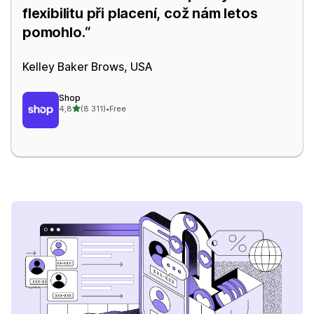
flexibilitu při placení, což nám letos
pomohlo.
Kelley Baker Brows, USA
Shop
z 5 hvězd
4,8
(8 311)
•
Free
Celkový počet recenzí: 8311