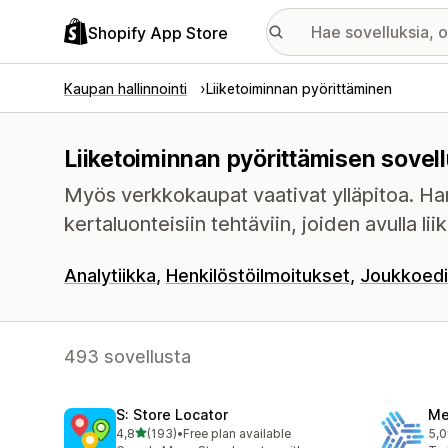
Shopify App Store
Kaupan hallinnointi
Liiketoiminnan pyörittäminen
Liiketoiminnan pyörittämisen sovel
Myös verkkokaupat vaativat ylläpitoa. Hank
kertaluonteisiin tehtäviin, joiden avulla lii
Analytiikka
Henkilöstöilmoitukset
Joukkoedi
493 sovellusta
S: Store Locator
Me
/ 5 tähteä
4,8
(193)
•
Free plan available
5,0
193 arvostelua yhteensä
104