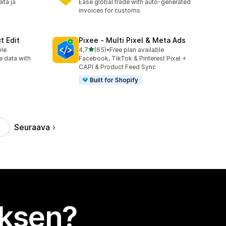
itä ja
Ease global trade with auto-generated
invoices for customs
t Edit
Pixee ‑ Multi Pixel & Meta Ads
/ 5 tähteä
ble
4,7
(65)
•
Free plan available
65 arvostelua yhteensä
e data with
Facebook, TikTok & Pinterest Pixel +
CAPI & Product Feed Sync
Built for Shopify
Seuraava
uksen?