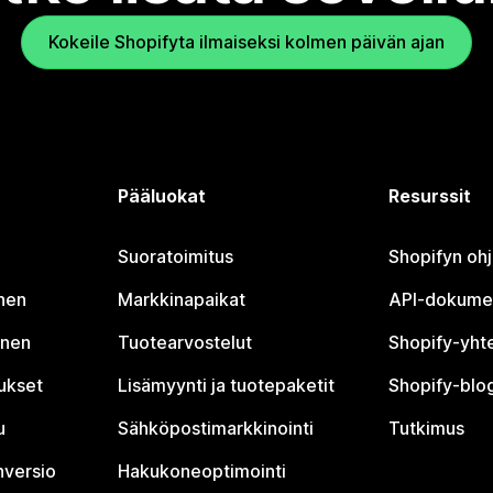
Kokeile Shopifyta ilmaiseksi kolmen päivän ajan
Pääluokat
Resurssit
Suoratoimitus
Shopifyn oh
nen
Markkinapaikat
API-dokume
inen
Tuotearvostelut
Shopify-yht
tukset
Lisämyynti ja tuotepaketit
Shopify-blog
u
Sähköpostimarkkinointi
Tutkimus
nversio
Hakukoneoptimointi