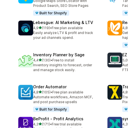
Google Maps Store Locator with
Tar
Product Search, SEO Store Pages
Fa
Built for Shopify
Lebesgue: AI Marketing & LTV
Re
/ 5 tähteä
4,9
(119)
•
Free plan available
4,8
119 arvostelua yhteensä
104
Easily analyze LTV & profit and track
Get
your ad channels spend.
hap
Inventory Planner by Sage
EZ
/ 5 tähteä
4,4
(130)
•
Free to install
5,0
130 arvostelua yhteensä
92 
Inventory insights to forecast, order
Aut
and manage stock easily.
FTP
Order Automator
Tr
/ 5 tähteä
4,8
(105)
•
Free plan available
4,8
105 arvostelua yhteensä
352
Automate workflows, Amazon MCF,
Tra
and post purchase upsells
Pix
Built for Shopify
BeProfit ‑ Profit Analytics
sy
/ 5 tähteä
4,3
(171)
•
Free trial available
4,3
171 arvostelua yhteensä
130