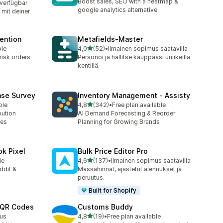
Boost sales, SEO with a heatmap &
 verfügbar
google analytics alternative
mit deiner
ention
Metafields‑Master
/ 5 tähteä
ble
4,0
(52)
•
Ilmainen sopimus saatavilla
52 arvostelua yhteensä
risk orders
Personoi ja hallitse kauppaasi uniikeilla
kentillä.
ase Survey
Inventory Management ‑ Assisty
/ 5 tähteä
ble
4,8
(342)
•
Free plan available
342 arvostelua yhteensä
bution
AI Demand Forecasting & Reorder
ses
Planning for Growing Brands
ok Pixel
Bulk Price Editor Pro
/ 5 tähteä
le
4,6
(137)
•
Ilmainen sopimus saatavilla
137 arvostelua yhteensä
ddit &
Massahinnat, ajastetut alennukset ja
peruutus.
Built for Shopify
& QR Codes
Customs Buddy
/ 5 tähteä
nus
4,8
(19)
•
Free plan available
19 arvostelua yhteensä