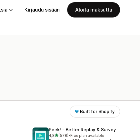
ksia
Kirjaudu sisään
Aloita maksutta
Built for Shopify
Peek! ‑ Better Replay & Survey
/ 5 tähteä
4,8
(578)
•
Free plan available
578 arvostelua yhteensä