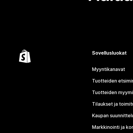
Sovellusluokat
Myyntikanavat
Tuotteiden etsimi
Tuotteiden myym
Tilaukset ja toimi
Kaupan suunnittel
Markkinointi ja ko