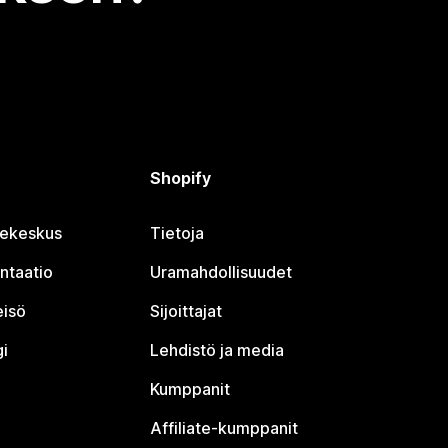
Shopify
jekeskus
Tietoja
ntaatio
Uramahdollisuudet
eisö
Sijoittajat
i
Lehdistö ja media
Kumppanit
Affiliate-kumppanit