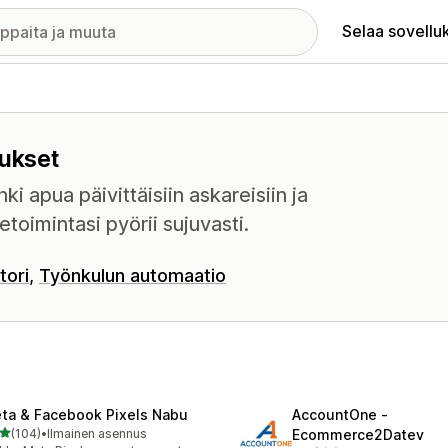
Selaa sovellu
lukset
i apua päivittäisiin askareisiin ja
ketoimintasi pyörii sujuvasti.
tori
Työnkulun automaatio
ta & Facebook Pixels Nabu
AccountOne ‑
/ 5 tähteä
(104)
•
Ilmainen asennus
Ecommerce2Datev
 arvostelua yhteensä