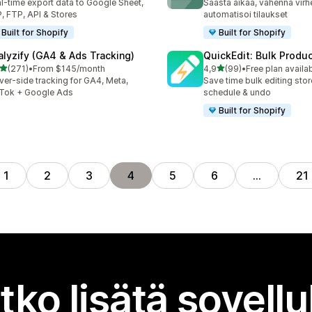
l-time export data to Google Sheet,
Säästä aikaa, vähennä virhe
, FTP, API & Stores
automatisoi tilaukset
Built for Shopify
Built for Shopify
alyzify (GA4 & Ads Tracking)
QuickEdit: Bulk Produc
/ 5 tähteä
/ 5 tähteä
(271)
•
From $145/month
4,9
(99)
•
Free plan availa
 arvostelua yhteensä
99 arvostelua yhteensä
ver-side tracking for GA4, Meta,
Save time bulk editing stor
Tok + Google Ads
schedule & undo
Built for Shopify
1
2
3
4
5
6
…
21
tko lisätä sovell