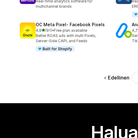
Real-time analytics software for
Rea
multichannel brands
ERP
OC Meta Pixel‑ Facebook Pixels
An
/ 5 tähteä
4,9
(91)
•
Free plan available
4,7
91 arvostelua yhteensä
271
Better ROAS ads with multi Pixels,
Ser
Server-Side CAPI, and Feeds
Tik
Built for Shopify
Edellinen
Halua